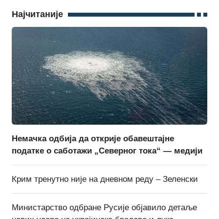
Најчитаније
Немачка одбија да открије обавештајне
податке о саботажи „Северног тока“ — медији
Крим тренутно није на дневном реду – Зеленски
Министарство одбране Русије објавило детаље