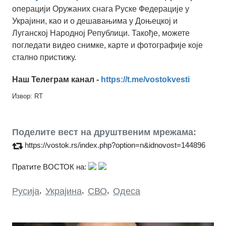
операцији Оружаних снага Руске Федерације у
Украјини, као и о дешавањима у Доњецкој и
Луганској Народној Републици. Такође, можете
погледати видео снимке, карте и фотографије које
стално пристижу.
Наш Телеграм канал -
https://t.me/vostokvesti
Извор: RT
Поделите вест на друштвеним мрежама:
https://vostok.rs/index.php?option=n&idnovost=144896
Пратите ВОСТОК на:
Русија
,
Украјина
,
СВО
,
Одеса