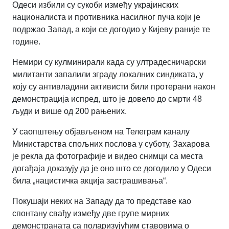
Одеси избили су сукоби између украјинских
националиста и противника насилног пуча који је
подржао Запад, а који се догодио у Кијеву раније те
године.
Немири су кулминирали када су ултрадесничарски
милитанти запалили зграду локалних синдиката, у
коју су антивладини активисти били протерани након
демонстрација испред, што је довело до смрти 48
људи и више од 200 рањених.
У саопштењу објављеном на Телеграм каналу
Министарства спољних послова у суботу, Захарова
је рекла да фотографије и видео снимци са места
догађаја доказују да је оно што се догодило у Одеси
била „нацистичка акција застрашивања“.
Покушаји неких на Западу да то представе као
спонтану свађу између две групе мирних
демонстраната са поларизујућим ставовима о