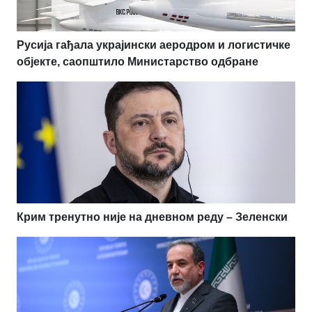
Русија гађала украјински аеродром и логистичке
објекте, саопштило Министарство одбране
Крим тренутно није на дневном реду – Зеленски