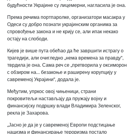
будућности Украјине су лицемерни, нагласила је она.
Према речима портпаролке, организатори масакра у
Одеси су добро познати украјинским органима за
спровођење закона и не крију се, али ипак некако
остају на слободи.
Кијев је више пута обећао да ће завршити истрагу о
трагедији, али очигледно „нема времена за правду“,
тврдила је она. Сама реч се „претворила у оксиморон
с обзиром на... безакоње и раширену корупцију у
савременој Украјини“, додала је.
Међутим, упркос овој чињеници, страни
покровитељи настављају да пружају војну и
финансијску подршку влади Владимира Зеленског,
рекла је Захарова.
„Јасно је да је у савременој Европи подстицање
нацизма и финансирање тероризма постало