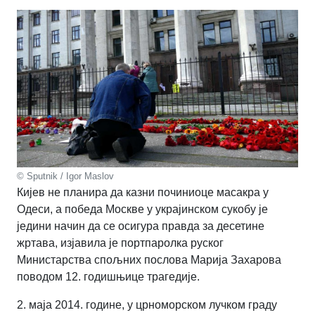
© Sputnik / Igor Maslov
Кијев не планира да казни починиоце масакра у
Одеси, а победа Москве у украјинском сукобу је
једини начин да се осигура правда за десетине
жртава, изјавила је портпаролка руског
Министарства спољних послова Марија Захарова
поводом 12. годишњице трагедије.
2. маја 2014. године, у црноморском лучком граду