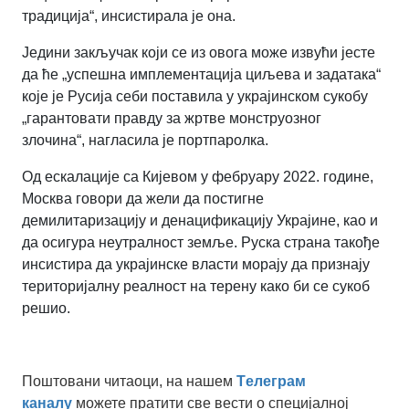
традиција“, инсистирала је она.
Једини закључак који се из овога може извући јесте
да ће „успешна имплементација циљева и задатака“
које је Русија себи поставила у украјинском сукобу
„гарантовати правду за жртве монструозног
злочина“, нагласила је портпаролка.
Од ескалације са Кијевом у фебруару 2022. године,
Москва говори да жели да постигне
демилитаризацију и денацификацију Украјине, као и
да осигура неутралност земље. Руска страна такође
инсистира да украјинске власти морају да признају
територијалну реалност на терену како би се сукоб
решио.
Поштовани читаоци, на нашем
Tелеграм
каналу
можете пратити све вести о специјалној