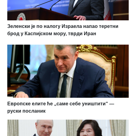
Зеленски је по налогу Израела напао теретни
брод у Каспијском мору, тврди Иран
Европске елите ће „саме себе уништити“ —
руски посланик