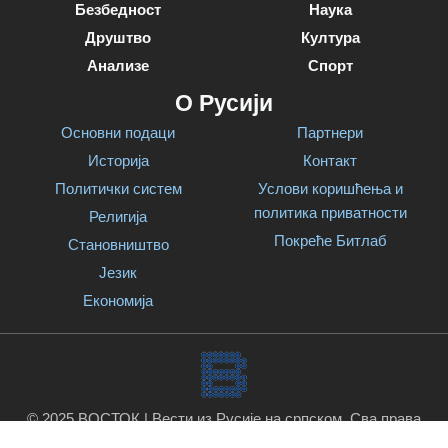
Безбедност
Наука
Друштво
Култура
Анализе
Спорт
О Русији
Основни подаци
Партнери
Историја
Контакт
Политички систем
Услови коришћења и
политика приватности
Религија
Покреће Битлаб
Становништво
Језик
Економија
© 2025 ВОСТОК | Вести из Русије на српском. Сва права
задржана.
Покреће Битлаб
.