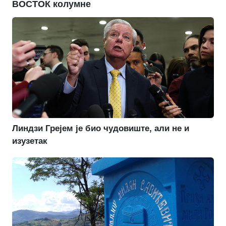
ВОСТОК колумне
Линдзи Грејем је био чудовиште, али не и
изузетак