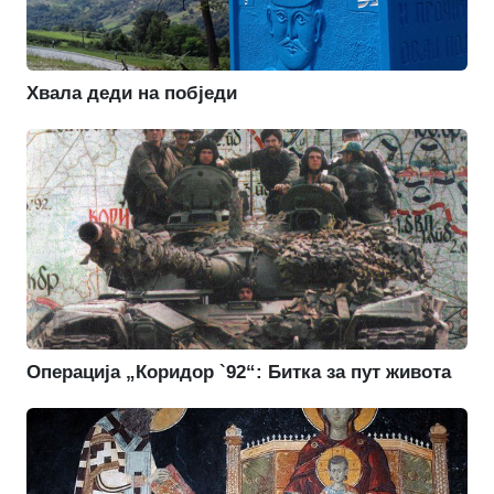
Хвала деди на побједи
Операција „Коридор `92“: Битка за пут живота