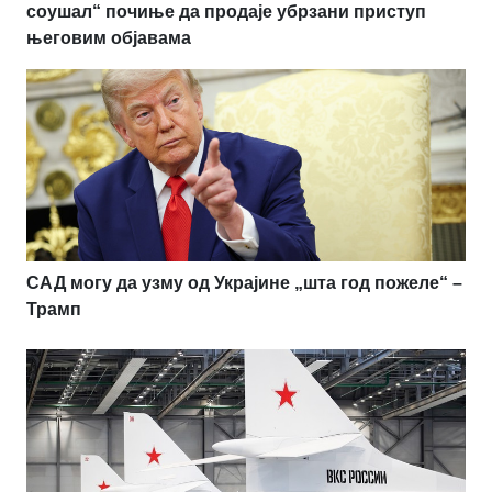
соушал“ почиње да продаје убрзани приступ
његовим објавама
САД могу да узму од Украјине „шта год пожеле“ –
Трамп