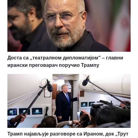
Доста са „театралном дипломатијом“ – главни
ирански преговарач поручио Трампу
Трамп најављује разговоре са Ираном, док „Трут