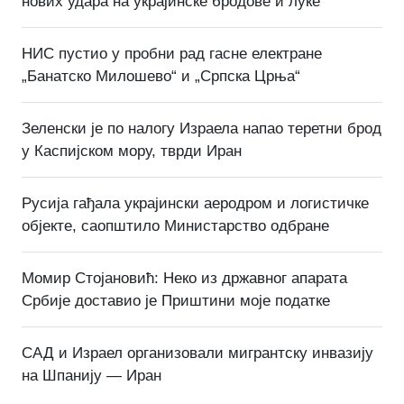
нових удара на украјинске бродове и луке
НИС пустио у пробни рад гасне електране
„Банатско Милошево“ и „Српска Црња“
Зеленски је по налогу Израела напао теретни брод
у Каспијском мору, тврди Иран
Русија гађала украјински аеродром и логистичке
објекте, саопштило Министарство одбране
Момир Стојановић: Неко из државног апарата
Србије доставио је Приштини моје податке
САД и Израел организовали мигрантску инвазију
на Шпанију — Иран