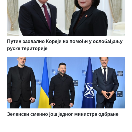
Путин захвалио Кореји на помоћи у ослобађању
руске територије
Зеленски сменио још једног министра одбране