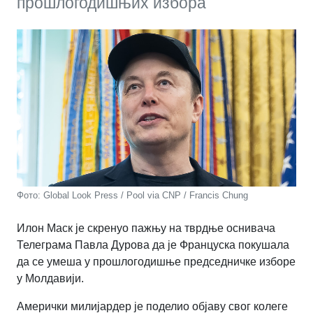
прошлогодишњих избора
Фото: Global Look Press / Pool via CNP / Francis Chung
Илон Маск је скренуо пажњу на тврдње оснивача
Телеграма Павла Дурова да је Француска покушала
да се умеша у прошлогодишње председничке изборе
у Молдавији.
Амерички милијардер је поделио објаву свог колеге