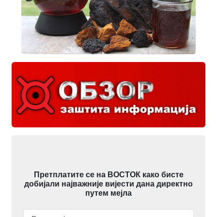
Претплатите се на ВОСТОК како бисте
добијали најважније вијести дана директно
путем мејла