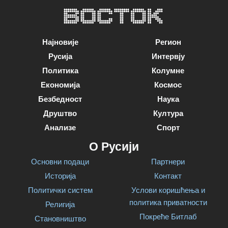
Најновије
Регион
Русија
Интервју
Политика
Колумне
Економија
Космос
Безбедност
Наука
Друштво
Култура
Анализе
Спорт
О Русији
Основни подаци
Партнери
Историја
Контакт
Политички систем
Услови коришћења и
политика приватности
Религија
Покреће Битлаб
Становништво