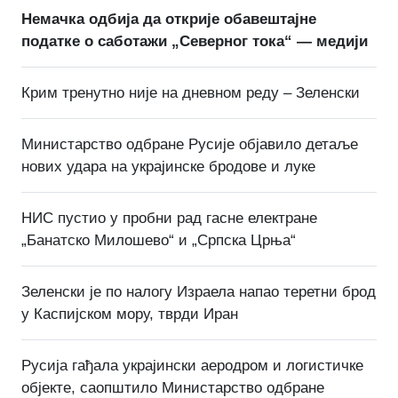
Немачка одбија да открије обавештајне
податке о саботажи „Северног тока“ — медији
Крим тренутно није на дневном реду – Зеленски
Министарство одбране Русије објавило детаље
нових удара на украјинске бродове и луке
НИС пустио у пробни рад гасне електране
„Банатско Милошево“ и „Српска Црња“
Зеленски је по налогу Израела напао теретни брод
у Каспијском мору, тврди Иран
Русија гађала украјински аеродром и логистичке
објекте, саопштило Министарство одбране