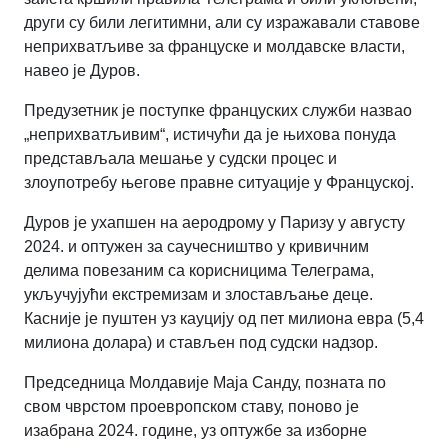
други су били легитимни, али су изражавали ставове
неприхватљиве за француске и молдавске власти,
навео је Дуров.
Предузетник је поступке француских служби назвао
„неприхватљивим“, истичући да је њихова понуда
представљала мешање у судски процес и
злоупотребу његове правне ситуације у Француској.
Дуров је ухапшен на аеродрому у Паризу у августу
2024. и оптужен за саучесништво у кривичним
делима повезаним са корисницима Телеграма,
укључујући екстремизам и злостављање деце.
Касније је пуштен уз кауцију од пет милиона евра (5,4
милиона долара) и стављен под судски надзор.
Председница Молдавије Маја Санду, позната по
свом чврстом проевропском ставу, поново је
изабрана 2024. године, уз оптужбе за изборне