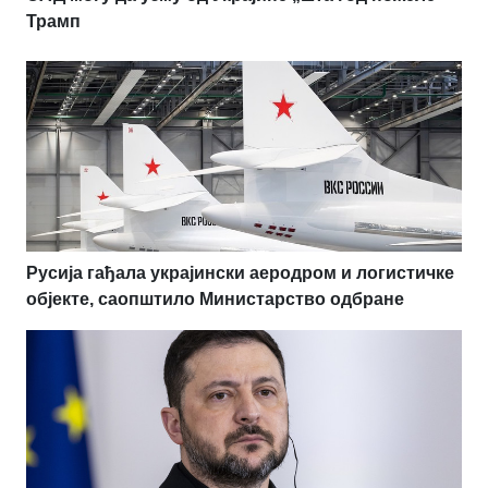
Трамп
Русија гађала украјински аеродром и логистичке
објекте, саопштило Министарство одбране