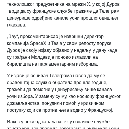
технолошког предузетника на мрежи X, у којој Дуров
тврди да су француске службе тражиле да Телеграм
цензурише одређене канале уочи прошлогодишњег
гласања.
„Вау“, прокоментарисао је извршни директор
компанија SpaceX и Tesla у свом репосту поруке.
Дуров је своју изјаву објавио у недељу, у дану када
су грађани Молдавије поново излазили на
биралишта на парламентарним изборима.
У изјави је оснивач Телеграма навео да му се
обавештајна служба обратила прошле године,
тражећи да помогне у цензурисању више канала
уочи избора. У замену су му, као носиоцу француског
држављанства, понудили помоћ у кривичном
поступку који се против њега водио у Француској.
Иако су неки од канала које су означиле службе
заиста кршили правила Телеграма и били уклоњени,