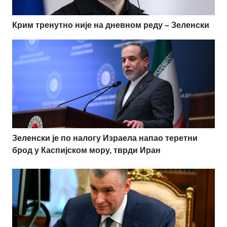
Крим тренутно није на дневном реду – Зеленски
Зеленски је по налогу Израела напао теретни
брод у Каспијском мору, тврди Иран