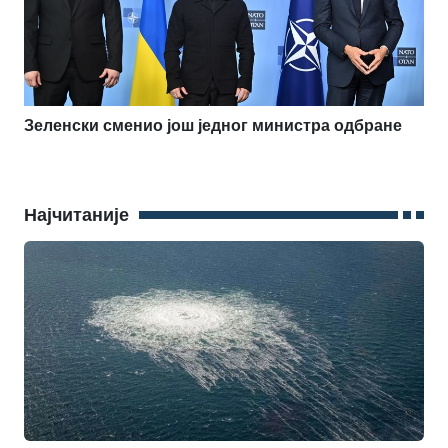
Зеленски сменио још једног министра одбране
Најчитаније