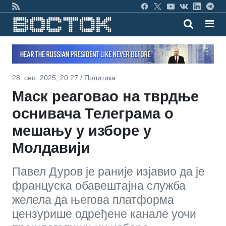
28. сеп. 2025, 20:27 /
Политика
Маск реаговао на тврдње
оснивача Телеграма о
мешању у изборе у
Молдавији
Павел Дуров је раније изјавио да је
француска обавештајна служба
желела да његова платформа
цензурише одређене канале уочи