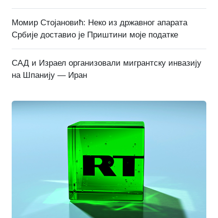
Момир Стојановић: Неко из државног апарата
Србије доставио је Приштини моје податке
САД и Израел организовали мигрантску инвазију
на Шпанију — Иран