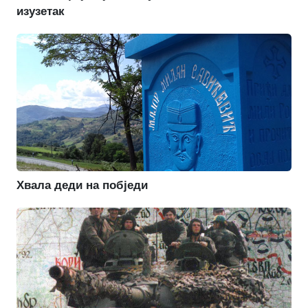
изузетак
Хвала деди на побједи