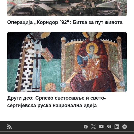
Операција „Коридор `92“: Битка за пут живота
Други део: Српско светосавље и свето-
сергијевска руска национална идеја