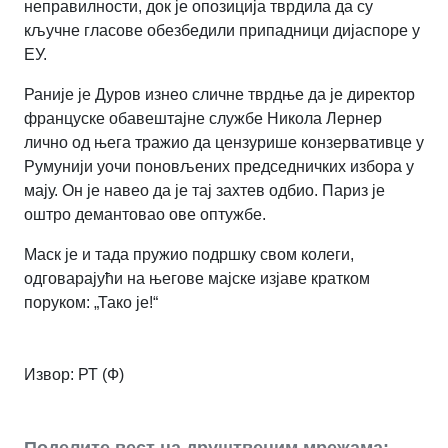
неправилности, док је опозиција тврдила да су
кључне гласове обезбедили припадници дијаспоре у
ЕУ.
Раније је Дуров изнео сличне тврдње да је директор
француске обавештајне службе Никола Лернер
лично од њега тражио да цензурише конзервативце у
Румунији уочи поновљених председничких избора у
мају. Он је навео да је тај захтев одбио. Париз је
оштро демантовао ове оптужбе.
Маск је и тада пружио подршку свом колеги,
одговарајући на његове мајске изјаве кратком
поруком: „Тако је!“
Извор:
РТ (Ф)
Поделите вест на друштвеним мрежама: