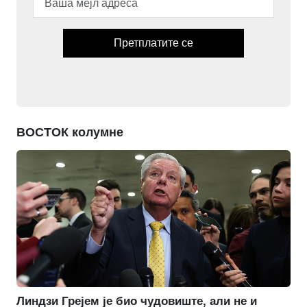
Претплатите се
ВОСТОК колумне
Линдзи Грејем је био чудовиште, али не и