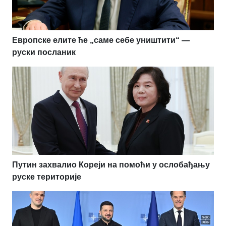
Европске елите ће „саме себе уништити“ —
руски посланик
Путин захвалио Кореји на помоћи у ослобађању
руске територије