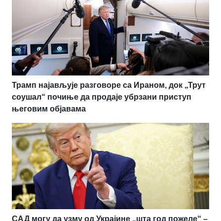
Трамп најављује разговоре са Ираном, док „Трут
соушал“ почиње да продаје убрзани приступ
његовим објавама
САД могу да узму од Украјине „шта год пожеле“ –