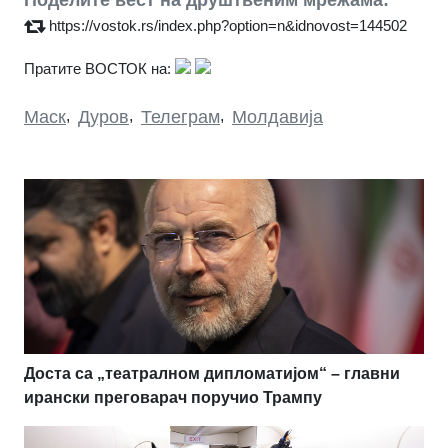
https://vostok.rs/index.php?option=n&idnovost=144502
Пратите ВОСТОК на:
Маск
,
Дуров
,
Телеграм
,
Молдавија
Доста са „театралном дипломатијом“ – главни
ирански преговарач поручио Трампу