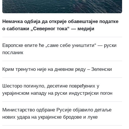
Немачка одбија да открије обавештајне податке
о саботажи „Северног тока“ — медији
Европске елите ће „саме себе уништити“ — руски
посланик
Крим тренутно није на дневном реду – Зеленски
Шесторо погинуло, десетине повређених у
украјинском нападу на руски индустријски погон
Министарство одбране Русије објавило детаље
нових удара на украјинске бродове и луке