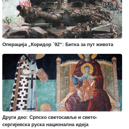
Операција „Коридор `92“: Битка за пут живота
Други део: Српско светосавље и свето-
сергијевска руска национална идеја