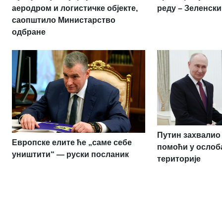
аеродром и логистичке објекте,
реду – Зеленски
саопштило Министарство
одбране
Путин захвалио 
Европске елите ће „саме себе
помоћи у ослоб
уништити“ — руски посланик
територије