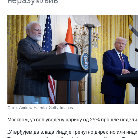
неразумљив“
Фото: Andrew Harnik / Getty Images
Москвом, уз већ уведену царину од 25% прошле недеље
„Утврђујем да влада Индије тренутно директно или индир