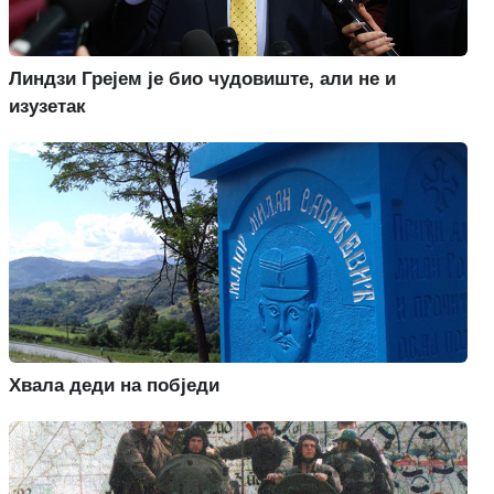
Линдзи Грејем је био чудовиште, али не и
изузетак
Хвала деди на побједи