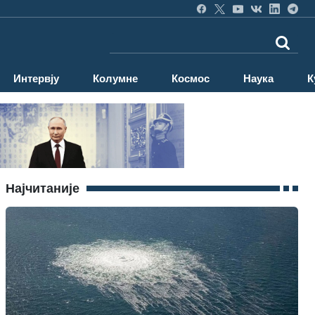
Интервју
Колумне
Космос
Наука
К
Најчитаније