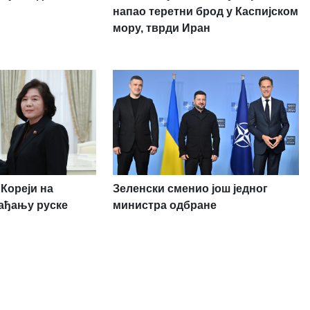
напао теретни брод у Каспијском
мору, тврди Иран
Кореји на
Зеленски сменио још једног
ађању руске
министра одбране