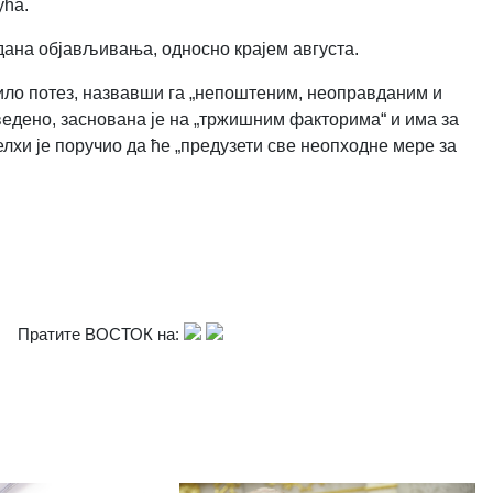
ућа.
 дана објављивања, односно крајем августа.
ило потез, назвавши га „непоштеним, неоправданим и
ведено, заснована је на „тржишним факторима“ и има за
хи је поручио да ће „предузети све неопходне мере за
Пратите ВОСТОК на: