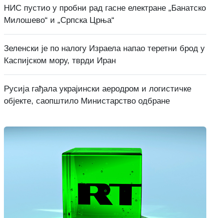
НИС пустио у пробни рад гасне електране „Банатско
Милошево“ и „Српска Црња“
Зеленски је по налогу Израела напао теретни брод у
Каспијском мору, тврди Иран
Русија гађала украјински аеродром и логистичке
објекте, саопштило Министарство одбране