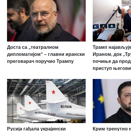
Доста са „театралном
Трамп најављује
дипломатијом“ – главни ирански
Ираном, док „Т
преговарач поручио Трампу
почиње да прод
приступ његови
Русија гађала украјински
Крим тренутно 