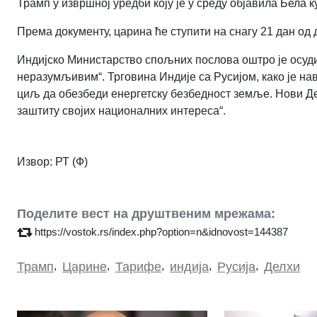
Трамп у извршној уредби коју је у среду објавила Бела к
Према документу, царина ће ступити на снагу 21 дан од
Индијско Министарство спољних послова оштро је осуд
неразумљивим“. Трговина Индије са Русијом, како је на
циљ да обезбеди енергетску безбедност земље. Нови Дел
заштиту својих националних интереса“.
Извор: РТ (Ф)
Поделите вест на друштвеним мрежама:
https://vostok.rs/index.php?option=n&idnovost=144387
Трамп
,
Царине
,
Тарифе
,
индија
,
Русија
,
Делхи