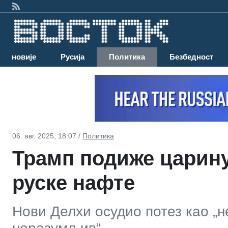
Најновије
Русија
Политика
Безбедност
06. авг. 2025, 18:07 /
Политика
Трамп подиже царину
руске нафте
Нови Делхи осудио потез као „