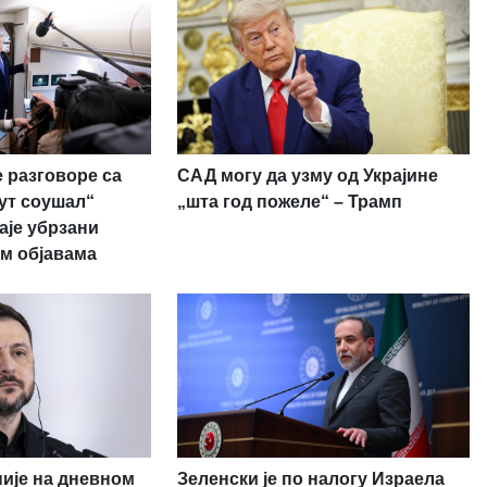
 разговоре са
САД могу да узму од Украјине
рут соушал“
„шта год пожеле“ – Трамп
аје убрзани
м објавама
није на дневном
Зеленски је по налогу Израела