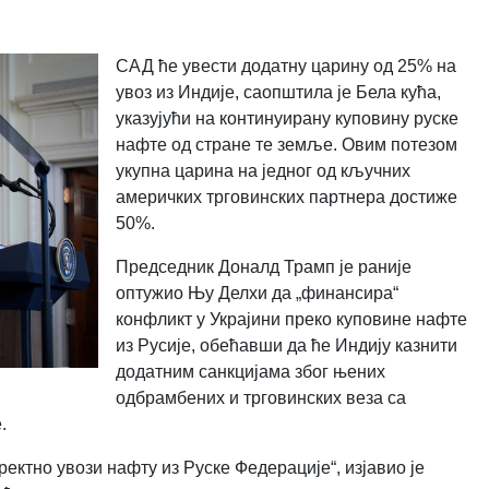
САД ће увести додатну царину од 25% на
увоз из Индије, саопштила је Бела кућа,
указујући на континуирану куповину руске
нафте од стране те земље. Овим потезом
укупна царина на једног од кључних
америчких трговинских партнера достиже
50%.
Председник Доналд Трамп је раније
оптужио Њу Делхи да „финансира“
конфликт у Украјини преко куповине нафте
из Русије, обећавши да ће Индију казнити
додатним санкцијама због њених
одбрамбених и трговинских веза са
.
ектно увози нафту из Руске Федерације“, изјавио је