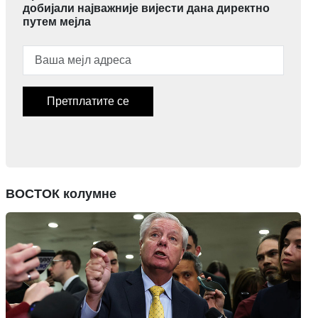
добијали најважније вијести дана директно
путем мејла
Претплатите се
ВОСТОК колумне