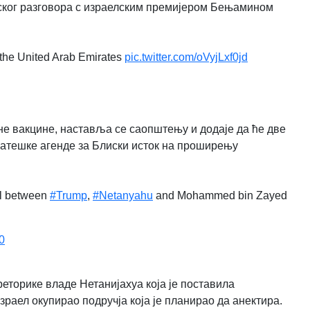
нског разговора с израелским премијером Бењамином
d the United Arab Emirates
pic.twitter.com/oVyjLxf0jd
не вакцине, наставља се саопштењу и додаје да ће две
ратешке агенде за Блиски исток на проширењу
ll between
#Trump
,
#Netanyahu
and Mohammed bin Zayed
0
еторике владе Нетанијахуа која је поставила
Израел окупирао подручја која је планирао да анектира.