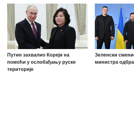
Путин захвалио Кореји на
Зеленски сменио
помоћи у ослобађању руске
министра одбр
територије