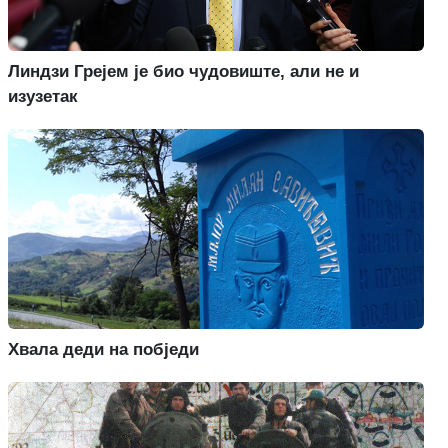
Линдзи Грејем је био чудовиште, али не и
изузетак
Хвала деди на побједи