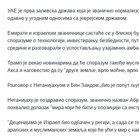
УАЕ је прва заливска држава која је званично нормализ
одавно у угодним односима са јеврејском државом.
Емирати и израелски званичници састаће се у блиској бу
споразуме о технологији, инвестирању, безбедности, пут
средини и разговарали о успостављању узајамних амба
Трамп је рекао новинарима да ће споразум такође мусл
Акса и наговестио да су "друге земље, врло моћне, вр
Разговор с Нетанијахуом и Бин Заидом „био је попут љуб
Нетанијаху је поздравио споразум, званично назван Абр
похвалио долазак "мира који ће бити у опозицији са екс
"Деценијама је Израел био одбачен у регији, а сада се т
арапских и муслиманских земаља које ће ући у мир с на