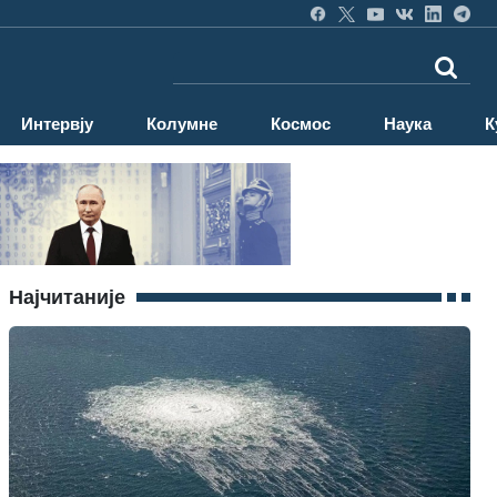
Интервју
Колумне
Космос
Наука
К
Најчитаније