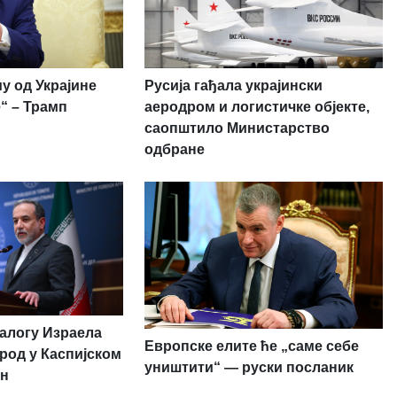
у од Украјине
Русија гађала украјински
“ – Трамп
аеродром и логистичке објекте,
саопштило Министарство
одбране
налогу Израела
Европске елите ће „саме себе
род у Каспијском
уништити“ — руски посланик
ан