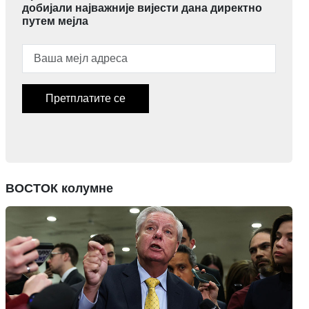
добијали најважније вијести дана директно
путем мејла
Претплатите се
ВОСТОК колумне