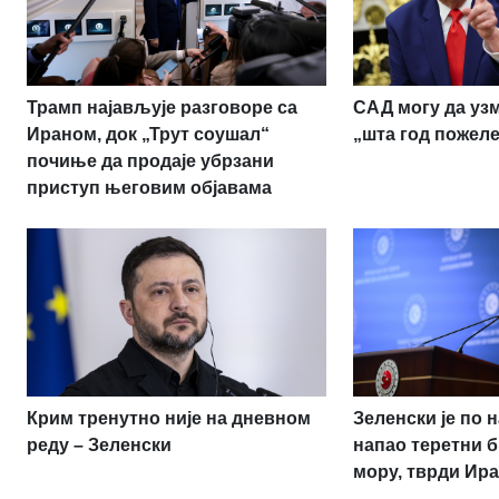
Трамп најављује разговоре са
САД могу да узм
Ираном, док „Трут соушал“
„шта год пожеле
почиње да продаје убрзани
приступ његовим објавама
Крим тренутно није на дневном
Зеленски је по 
реду – Зеленски
напао теретни б
мору, тврди Ир