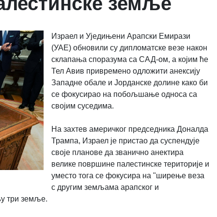
палестинске земље
Израел и Уједињени Арапски Емирази
(УАЕ) обновили су дипломатске везе након
склапања споразума са САД-ом, а којим ће
Тел Авив привремено одложити анексију
Западне обале и Јорданске долине како би
се фокусирао на побољшање односа са
својим суседима.
На захтев америчког председника Доналда
Трампа, Израел је пристао да суспендује
своје планове да званично анектира
велике површине палестинске територије и
уместо тога се фокусира на "ширење веза
с другим земљама арапског и
њу три земље.