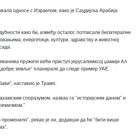
овала односе с Израелом, иако је Саудијска Арабија
дућности како би, између осталог, потписали билатералне
овањима, енергетици, култури, здравству и животној
сада.
иманима пружити већи приступ јерусалимксој џамији Ал
ло добре земље" планирале да следе пример УАЕ.
ави“, наставио је Трамп.
ахамским споразумом, назвао га "историјским даном" и
тремизмом."
о променило", рекао је он, додавши да ће "бити више
ма".