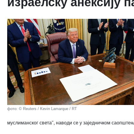
израелску анексију 
фото: © Reuters / Kevin Lamarque / RT
муслиманског света", наводи се у заједничком саопште