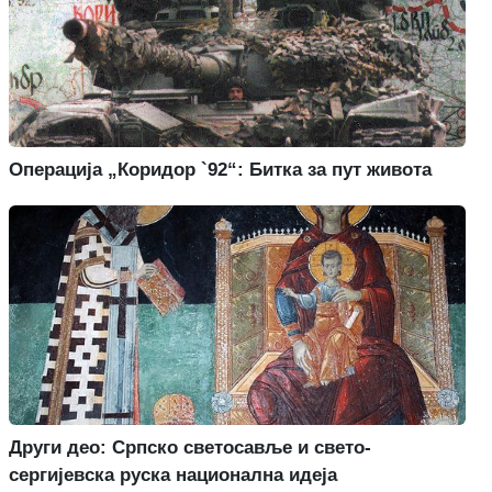
Операција „Коридор `92“: Битка за пут живота
Други део: Српско светосавље и свето-
сергијевска руска национална идеја