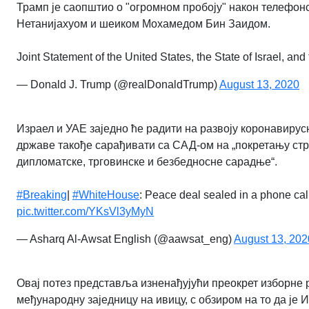
Трамп је саопштио о "огромном пробоју" након телефо
Нетанијахуом и шеиком
Мохамедом Бин Заидом
.
Joint Statement of the United States, the State of Israel, an
— Donald J. Trump (@realDonaldTrump)
August 13, 2020
Израел и УАЕ заједно ће радити на развоју коронавирус
државе такође сарађивати са САД-ом на „покретању ст
дипломатске, трговинске и безбедносне сарадње“.
#Breaking
|
#WhiteHouse
: Peace deal sealed in a phone ca
pic.twitter.com/YKsVl3yMyN
— Asharq Al-Awsat English (@aawsat_eng)
August 13, 202
Овај потез представља изненађујући преокрет изборне р
међународну заједницу на ивицу, с обзиром на то да је 