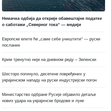
Немачка одбија да открије обавештајне податке
о саботажи „Северног тока“ — медији
Европске елите ће „саме себе уништити“ — руски
посланик
Крим тренутно није на дневном реду – Зеленски
Шесторо погинуло, десетине повређених у
украјинском нападу на руски индустријски погон
Министарство одбране Русије објавило детаље
нових удара на украјинске бродове и луке