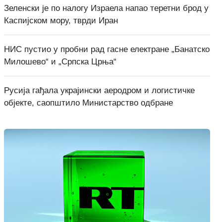
Зеленски је по налогу Израела напао теретни брод у
Каспијском мору, тврди Иран
НИС пустио у пробни рад гасне електране „Банатско
Милошево“ и „Српска Црња“
Русија гађала украјински аеродром и логистичке
објекте, саопштило Министарство одбране