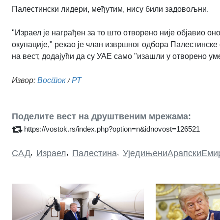
Палестински лидери, међутим, нису били задовољни.
"Израел је награђен за то што отворено није објавио о
окупације," рекао је члан извршног одбора Палестинск
на вест, додајући да су УАЕ само "изашли у отворено ум
Извор:
Восток
РТ
/
Поделите вест на друштвеним мрежама:
https://vostok.rs/index.php?option=n&idnovost=126521
САД
,
Израел
,
Палестина
,
УједињениАрапскиЕми