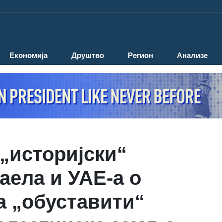
Економија
Друштво
Регион
Анализе
 „историјски“
аела и УАЕ-а о
а „обуставити“