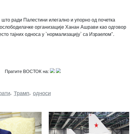
но што ради Палестини илегално и упорно од почетка
е ослободилачке организације Ханан Ашрави као одговор
есто тајних односа у `нормализацију` са Израелом".
Пратите ВОСТОК на:
рати
,
Трамп
,
односи