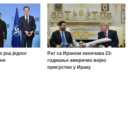
 још једног
Рат са Ираном окончава 23-
ане
годишње америчко војно
присуство у Ираку