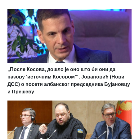
„После Косова, дошло је оно што би они да
назову ‘источним Косовом’“: Јовановић (Нови
ДСС) о посети албанског председника Бујановцу
и Прешеву