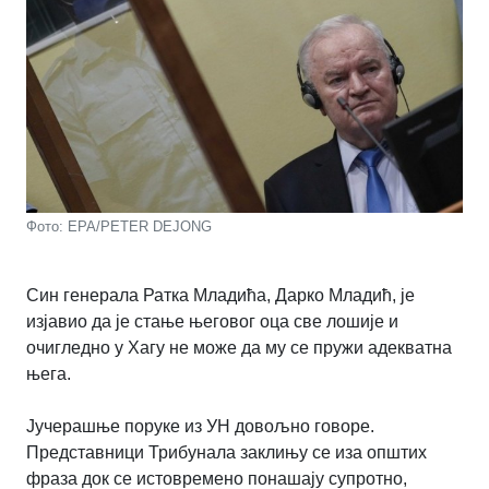
Фото: EPA/PETER DEJONG
Син генерала Ратка Младића, Дарко Младић, је
изјавио да је стање његовог оца све лошије и
очигледно у Хагу не може да му се пружи адекватна
њега.
Јучерашње поруке из УН довољно говоре.
Представници Трибунала заклињу се иза општих
фраза док се истовремено понашају супротно,