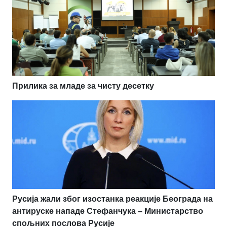
Прилика за младе за чисту десетку
Русија жали због изостанка реакције Београда на
антируске нападе Стефанчука – Министарство
спољних послова Русије