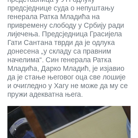
предсједнице суда о непуштању
генерала Ратка Младића на
привремену слободу у Србију ради
лијечења. Предсједница Грасијела
Гати Сантана тврди да је одлука
донесена „у складу са правним
начелима“. Син генерала Ратка
Младића, Дарко Младић, је изјавио
да је стање његовог оца све лошије
и очигледно у Хагу не може да му се
пружи адекватна њега.