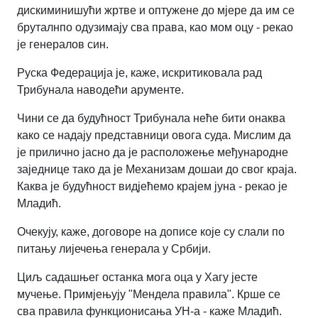
дискиминишући жртве и оптужене до мјере да им се
бруталнпо одузимају сва права, као мом оцу - рекао
је генералов син.
Руска Федерација је, каже, искритиковала рад
Трибунала наводећи арументе.
Чини се да будућност Трибунала неће бити онаква
како се надају представници овога суда. Мислим да
је прилично јасно да је расположење међународне
заједнице тако да је Механизам дошаи до свог краја.
Каква је будућност видјећемо крајем јуна - рекао је
Младић.
Очекују, каже, договоре на дописе које су слали по
питању лијечења генерала у Србији.
Циљ садашњег останка мога оца у Хагу јесте
мучење. Примјењују "Мендела правила". Крше се
сва правила функционисања УН-а - каже Младић.