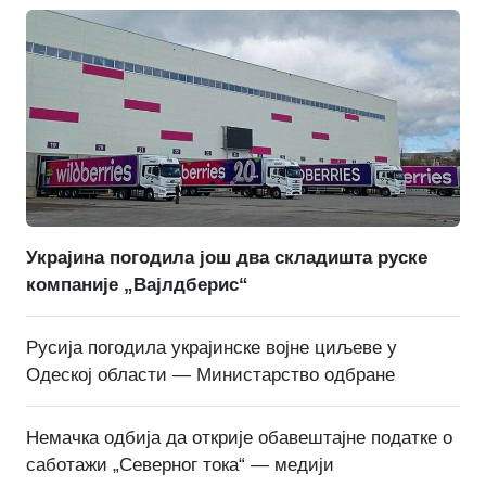
Украјина погодила још два складишта руске
компаније „Вајлдберис“
Русија погодила украјинске војне циљеве у
Одеској области — Министарство одбране
Немачка одбија да открије обавештајне податке о
саботажи „Северног тока“ — медији