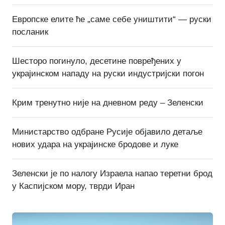
Европске елите ће „саме себе уништити“ — руски
посланик
Шесторо погинуло, десетине повређених у
украјинском нападу на руски индустријски погон
Крим тренутно није на дневном реду – Зеленски
Министарство одбране Русије објавило детаље
нових удара на украјинске бродове и луке
Зеленски је по налогу Израела напао теретни брод
у Каспијском мору, тврди Иран