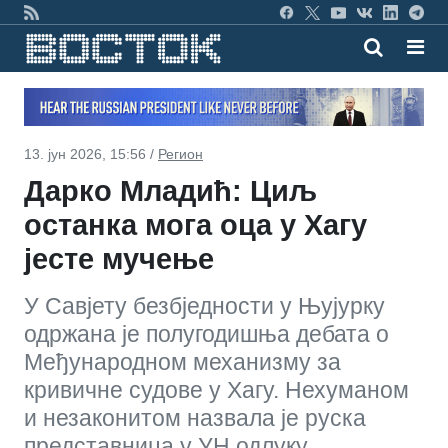
13. јун 2026, 15:56 /
Регион
Дарко Младић: Циљ
останка мога оца у Хагу
јесте мучење
У Савјету безбједности у Њујурку
одржана је полугодишња дебата о
Међународном механизму за
кривичне судове у Хагу. Нехуманом
и незаконитом назвала је руска
представница у УН одлуку