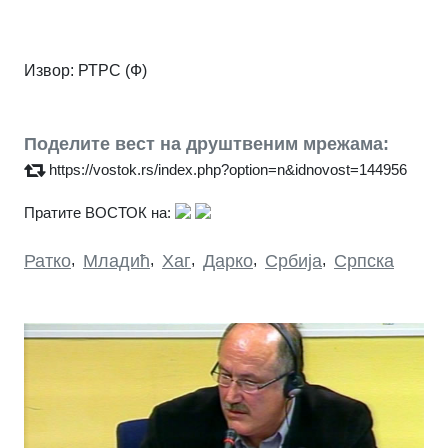
Извор: РТРС (Ф)
Поделите вест на друштвеним мрежама:
https://vostok.rs/index.php?option=n&idnovost=144956
Пратите ВОСТОК на:
Ратко
,
Младић
,
Хаг
,
Дарко
,
Србија
,
Српска