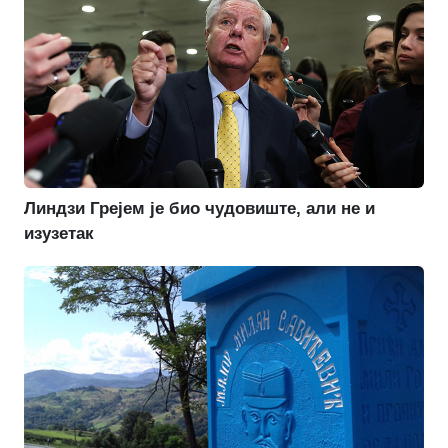
Линдзи Грејем је био чудовиште, али не и
изузетак