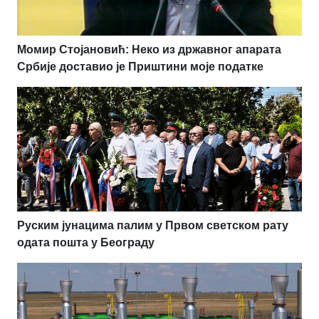
Момир Стојановић: Неко из државног апарата
Србије доставио је Приштини моје податке
Руским јунацима палим у Првом светском рату
одата пошта у Београду