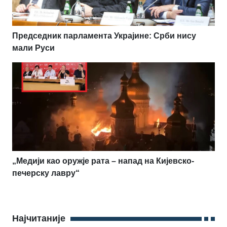
Председник парламента Украјине: Срби нису
мали Руси
„Медији као оружје рата – напад на Кијевско-
печерску лавру“
Најчитаније