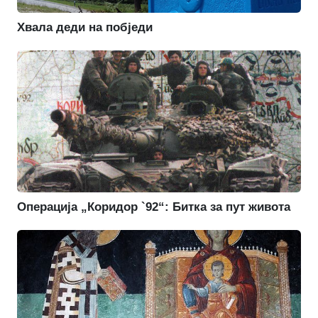
Хвала деди на побједи
Операција „Коридор `92“: Битка за пут живота