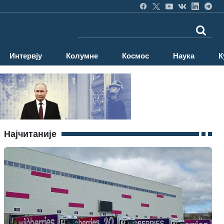
Интервју
Колумне
Космос
Наука
К
Најчитаније