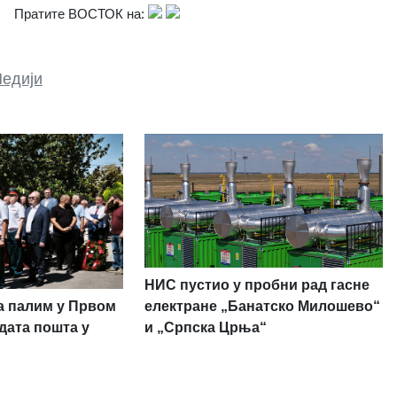
Пратите ВОСТОК на:
едији
НИС пустио у пробни рад гасне
а палим у Првом
електране „Банатско Милошево“
дата пошта у
и „Српска Црња“