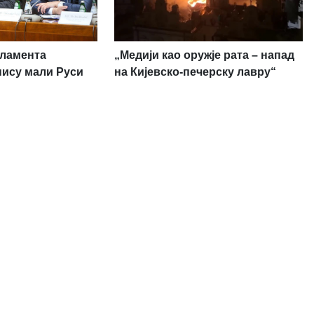
рламента
„Медији као оружје рата – напад
нису мали Руси
на Кијевско-печерску лавру“