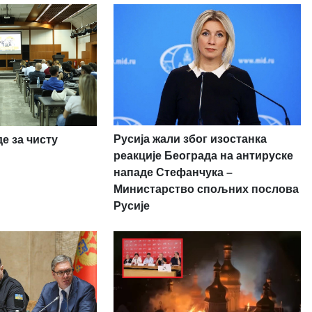
Русија жали због изостанка
е за чисту
реакције Београда на антируске
нападе Стефанчука –
Министарство спољних послова
Русије