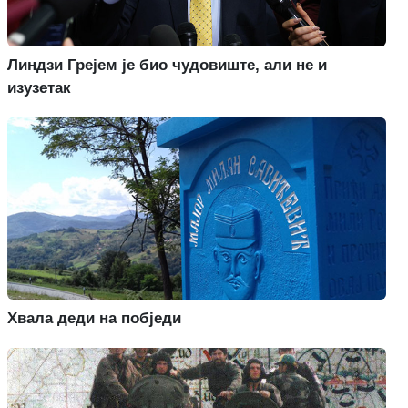
Линдзи Грејем је био чудовиште, али не и
изузетак
Хвала деди на побједи