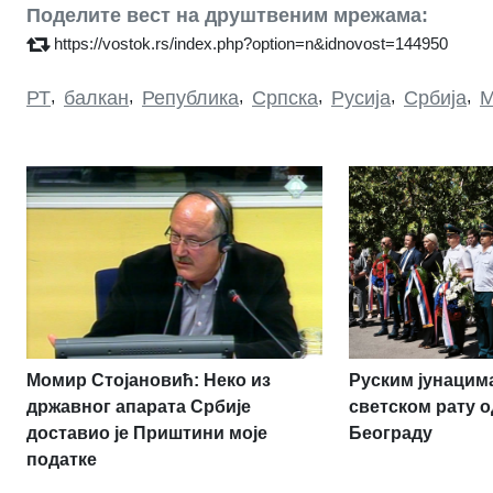
Поделите вест на друштвеним мрежама:
https://vostok.rs/index.php?option=n&idnovost=144950
РТ
,
балкан
,
Република
,
Српска
,
Русија
,
Србија
,
М
Момир Стојановић: Неко из
Руским јунацим
државног апарата Србије
светском рату о
доставио је Приштини моје
Београду
податке