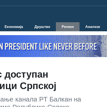
Економија
Друштво
Регион
Анализе
с доступан
ици Српској
вање канала РТ Балкан на