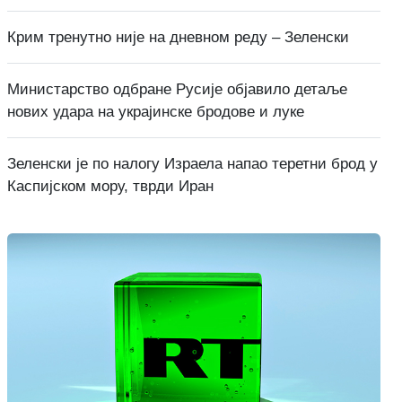
Крим тренутно није на дневном реду – Зеленски
Министарство одбране Русије објавило детаље
нових удара на украјинске бродове и луке
Зеленски је по налогу Израела напао теретни брод у
Каспијском мору, тврди Иран