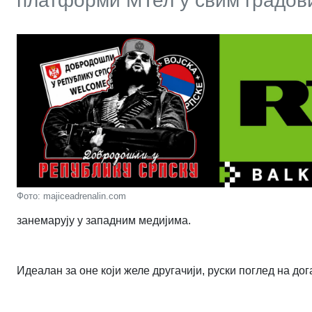
платформи МТел у свим градов
Фото: majiceadrenalin.com
занемарују у западним медијима.
Идеалан за оне који желе другачији, руски поглед на дог