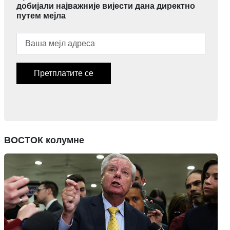
добијали најважније вијести дана директно
путем мејла
Претплатите се
ВОСТОК колумне