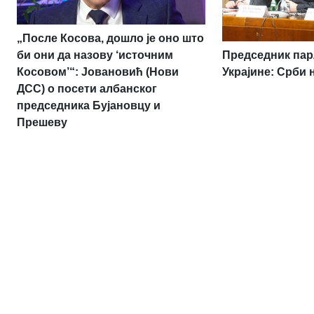
„После Косова, дошло је оно што
Председник па
би они да назову ‘источним
Украјине: Срби 
Косовом’“: Јовановић (Нови
ДСС) о посети албанског
председника Бујановцу и
Прешеву