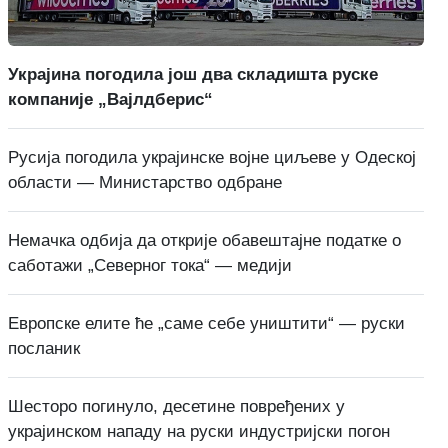
Украјина погодила још два складишта руске
компаније „Вајлдберис“
Русија погодила украјинске војне циљеве у Одеској
области — Министарство одбране
Немачка одбија да открије обавештајне податке о
саботажи „Северног тока“ — медији
Европске елите ће „саме себе уништити“ — руски
посланик
Шесторо погинуло, десетине повређених у
украјинском нападу на руски индустријски погон