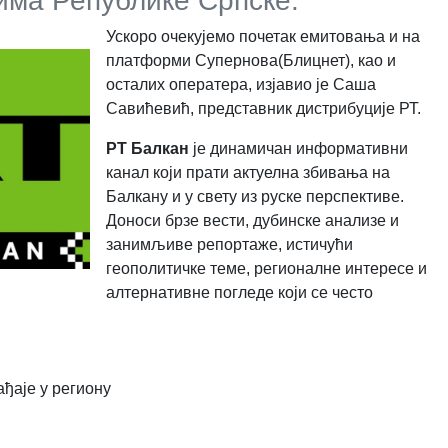
има Републике Српске.
Ускоро очекујемо почетак емитовања и на
платформи Супернова(Блицнет), као и
осталих оператера, изјавио је Саша
Савићевић, представник дистрибуције РТ.
РТ Балкан
је динамичан информативни
канал који прати актуелна збивања на
Балкану и у свету из руске перспективе.
Доноси брзе вести, дубинске анализе и
занимљиве репортаже, истичући
геополитичке теме, регионалне интересе и
алтернативне погледе који се често
ађаје у региону