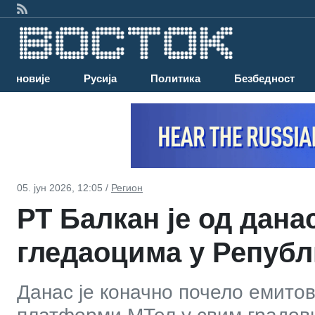
Најновије
Русија
Политика
Безбедност
05. јун 2026, 12:05 /
Регион
РТ Балкан је од дана
гледаоцима у Републ
Данас је коначно почело емито