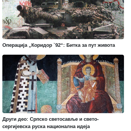
Операција „Коридор `92“: Битка за пут живота
Други део: Српско светосавље и свето-
сергијевска руска национална идеја