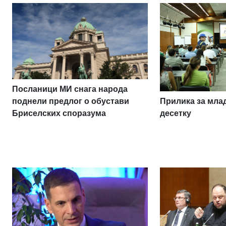
Посланици МИ снага народа
Прилика за млад
поднели предлог о обустави
десетку
Бриселских споразума