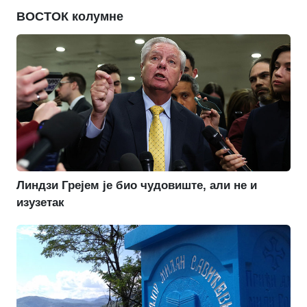
ВОСТОК колумне
Линдзи Грејем је био чудовиште, али не и
изузетак