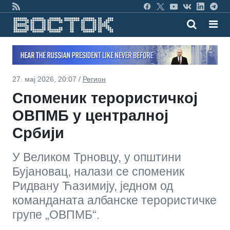
27. мај 2026, 20:07 /
Регион
Споменик терористичкој
ОВПМБ у централној
Србији
У Великом Трновцу, у општини
Бујановац, налази се споменик
Ридвану Ћазимију, једном од
команданата албанске терористичке
групе „ОВПМБ“.