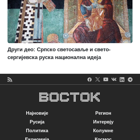
Други део: Српско светосавље и свето-
сергијевска руска национална идеја
Најновије
Регион
Русија
Интервју
Политика
Колумне
Економија
Космос