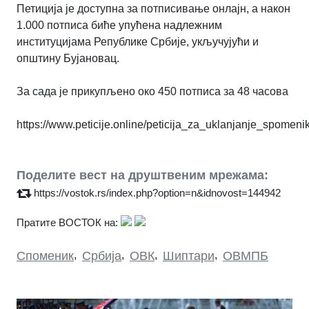
Петиција је доступна за потписивање онлајн, а након
1.000 потписа биће упућена надлежним
институцијама Републике Србије, укључујући и
општину Бујановац.
За сада је прикупљено око 450 потписа за 48 часова
https://www.peticije.online/peticija_za_uklanjanje_spom
Поделите вест на друштвеним мрежама:
https://vostok.rs/index.php?option=n&idnovost=144942
Пратите ВОСТОК на:
Споменик
,
Србија
,
ОВК
,
Шиптари
,
ОВМПБ