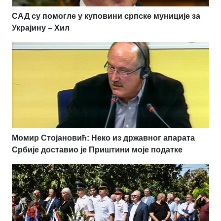
САД су помогле у куповини српске муниције за
Украјину – Хил
Момир Стојановић: Неко из државног апарата
Србије доставио је Приштини моје податке