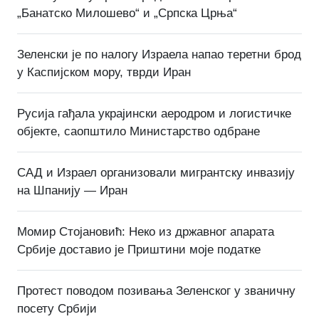
„Банатско Милошево“ и „Српска Црња“
Зеленски је по налогу Израела напао теретни брод
у Каспијском мору, тврди Иран
Русија гађала украјински аеродром и логистичке
објекте, саопштило Министарство одбране
САД и Израел организовали мигрантску инвазију
на Шпанију — Иран
Момир Стојановић: Неко из државног апарата
Србије доставио је Приштини моје податке
Протест поводом позивања Зеленског у званичну
посету Србији