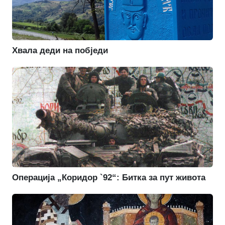
Хвала деди на побједи
Операција „Коридор `92“: Битка за пут живота