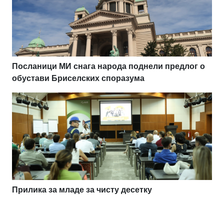
Посланици МИ снага народа поднели предлог о
обустави Бриселских споразума
Прилика за младе за чисту десетку