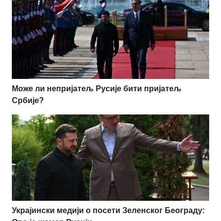
Може ли непријатељ Русије бити пријатељ
Србије?
Украјински медији о посети Зеленског Београду: