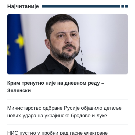
Најчитаније
Крим тренутно није на дневном реду –
Зеленски
Министарство одбране Русије објавило детаље
нових удара на украјинске бродове и луке
НИС пустио у пробни рад гасне електране