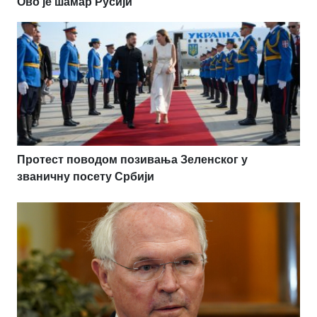
Ово је шамар Русији
Протест поводом позивања Зеленског у
званичну посету Србији