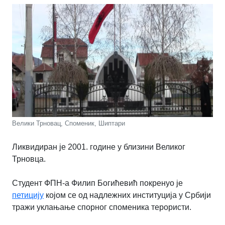
Велики Трновац, Споменик, Шиптари
Ликвидиран је 2001. године у близини Великог
Трновца.
Студент ФПН-а Филип Богићевић покренуо је
петицију
којом се од надлежних институција у Србији
тражи уклањање спорног споменика терористи.