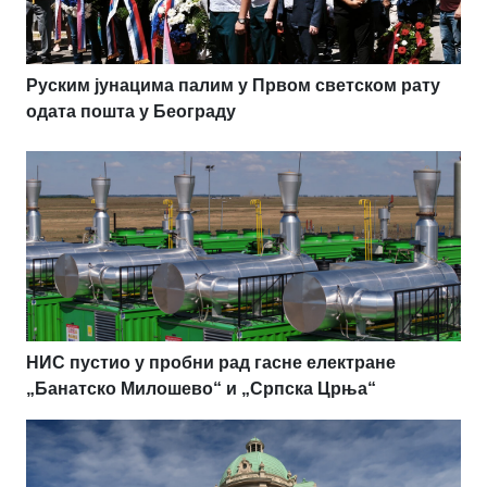
Руским јунацима палим у Првом светском рату
одата пошта у Београду
НИС пустио у пробни рад гасне електране
„Банатско Милошево“ и „Српска Црња“