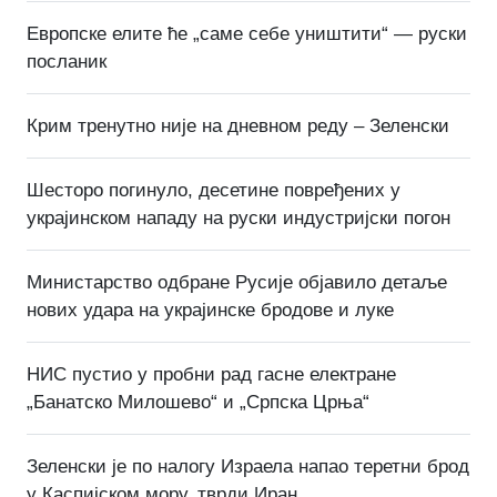
Европске елите ће „саме себе уништити“ — руски
посланик
Крим тренутно није на дневном реду – Зеленски
Шесторо погинуло, десетине повређених у
украјинском нападу на руски индустријски погон
Министарство одбране Русије објавило детаље
нових удара на украјинске бродове и луке
НИС пустио у пробни рад гасне електране
„Банатско Милошево“ и „Српска Црња“
Зеленски је по налогу Израела напао теретни брод
у Каспијском мору, тврди Иран