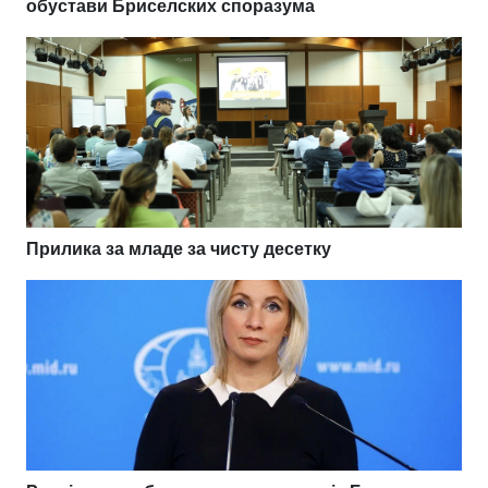
обустави Бриселских споразума
Прилика за младе за чисту десетку