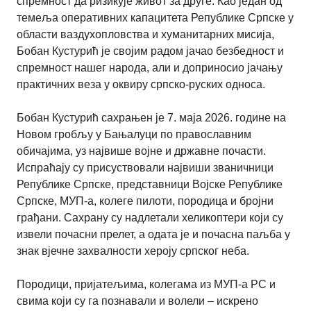
спремност да ризикује живот за друге. Као један од
темеља оперативних капацитета Републике Српске у
области ваздухопловства и хуманитарних мисија,
Бобан Кустурић је својим радом јачао безбедност и
спремност нашег народа, али и доприносио јачању
практичних веза у оквиру српско-руских односа.
Бобан Кустурић сахрањен је 7. маја 2026. године на
Новом гробљу у Бањалуци по православним
обичајима, уз највише војне и државне почасти.
Испраћају су присуствовали највиши званичници
Републике Српске, представници Војске Републике
Српске, МУП-а, колеге пилоти, породица и бројни
грађани. Сахрану су надлетали хеликоптери који су
извели почасни прелет, а одата је и почасна паљба у
знак вјечне захвалности хероју српског неба.
Породици, пријатељима, колегама из МУП-а РС и
свима који су га познавали и волели – искрено