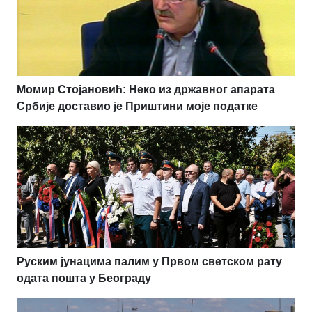
Момир Стојановић: Неко из државног апарата
Србије доставио је Приштини моје податке
Руским јунацима палим у Првом светском рату
одата пошта у Београду