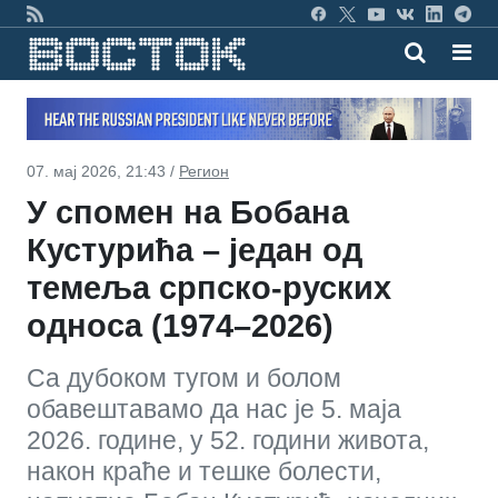
07. мај 2026, 21:43 /
Регион
У спомен на Бобана
Кустурића – један од
темеља српско-руских
односа (1974–2026)
Са дубоком тугом и болом
обавештавамо да нас је 5. маја
2026. године, у 52. години живота,
након краће и тешке болести,