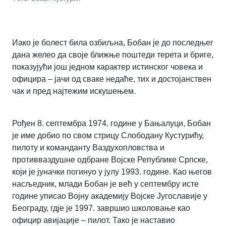
Иако је болест била озбиљна, Бобан је до последњег
дана желео да своје ближње поштеди терета и бриге,
показујући још једном карактер истинског човека и
официра – јачи од сваке недаће, тих и достојанствен
чак и пред најтежим искушењем.
Рођен 8. септембра 1974. године у Бањалуци, Бобан
је име добио по свом стрицу Слободану Кустурићу,
пилоту и команданту Ваздухопловства и
противваздушне одбране Војске Републике Српске,
који је јуначки погинуо у јулу 1993. године. Као његов
насљедник, млади Бобан је већ у септембру исте
године уписао Војну академију Војске Југославије у
Београду, гдје је 1997. завршио школовање као
официр авијације – пилот. Тако је наставио