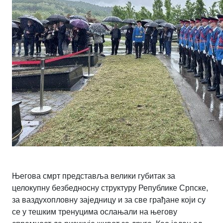
Његова смрт представља велики губитак за
целокупну безбедносну структуру Републике Српске,
за ваздухопловну заједницу и за све грађане који су
се у тешким тренуцима ослањали на његову