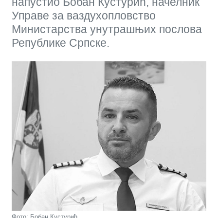
напустио Бобан Кустурић, начелник
Управе за ваздухопловство
Министарства унутрашњих послова
Републике Српске.
Фото: Бобан Кустурић