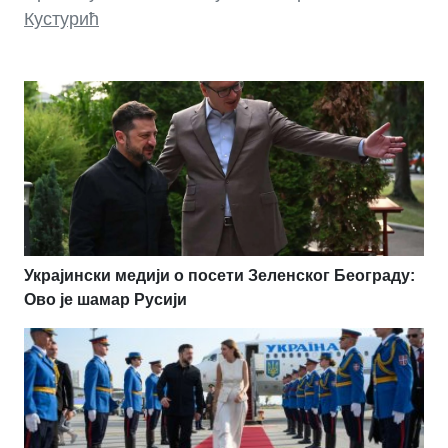
Кустурић
Украјински медији о посети Зеленског Београду:
Ово је шамар Русији