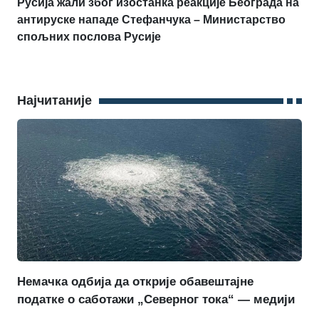
Русија жали због изостанка реакције Београда на
антируске нападе Стефанчука – Министарство
спољних послова Русије
Најчитаније
Немачка одбија да открије обавештајне
податке о саботажи „Северног тока“ — медији