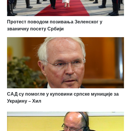
Протест поводом позивања Зеленског у
званичну посету Србији
САД су помогле у куповини српске муниције за
Украјину – Хил