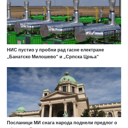
НИС пустио у пробни рад гасне електране
„Банатско Милошево“ и „Српска Црња“
Посланици МИ снага народа поднели предлог о