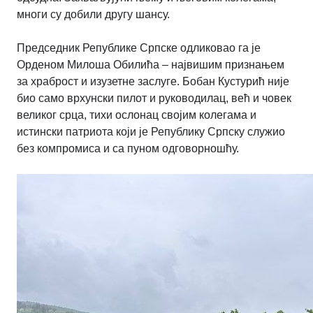
многи су добили другу шансу.
Председник Републике Српске одликовао га је
Орденом Милоша Обилића – највишим признањем
за храброст и изузетне заслуге. Бобан Кустурић није
био само врхунски пилот и руководилац, већ и човек
великог срца, тихи ослонац својим колегама и
истински патриота који је Републику Српску служио
без компромиса и са пуном одговорношћу.