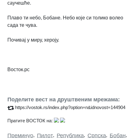
саучешће.
Плаво ти небо, Бобане. Небо које си толико волео
сада те чува.
Почивај у миру, хероју.
Восток.рс
Поделите вест на друштвеним мрежама:
https://vostok.rs/index.php?option=n&idnovost=144904
Пратите ВОСТОК на:
Преминуо
,
Пилот
,
Република
,
Српска
,
Бобан
,