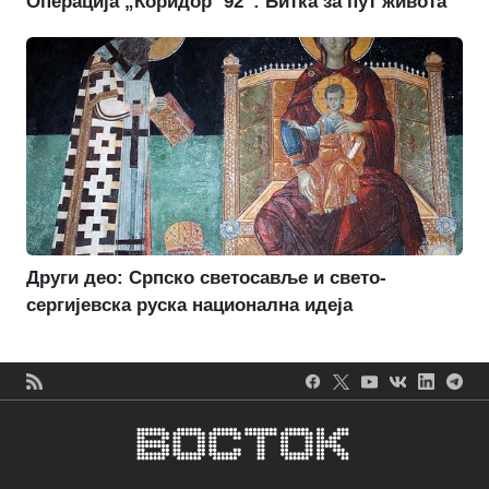
Операција „Коридор `92“: Битка за пут живота
Други део: Српско светосавље и свето-
сергијевска руска национална идеја