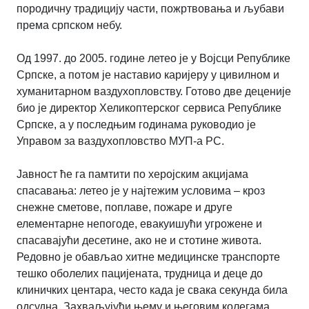
породичну традицију части, пожртвовања и љубави
према српском небу.
Од 1997. до 2005. године летео је у Војсци Републике
Српске, а потом је наставио каријеру у цивилном и
хуманитарном ваздухопловству. Готово две деценије
био је директор Хеликоптерског сервиса Републике
Српске, а у последњим годинама руководио је
Управом за ваздухопловство МУП-а РС.
Јавност ће га памтити по херојским акцијама
спасавања: летео је у најтежим условима – кроз
снежне сметове, поплаве, пожаре и друге
елементарне непогоде, евакуишући угрожене и
спасавајући десетине, ако не и стотине живота.
Редовно је обављао хитне медицинске транспорте
тешко оболелих пацијената, трудница и деце до
клиничких центара, често када је свака секунда била
одсудна. Захваљујући њему и његовим колегама,