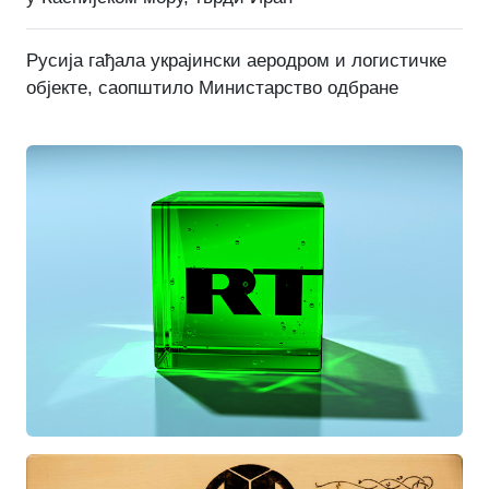
Русија гађала украјински аеродром и логистичке
објекте, саопштило Министарство одбране