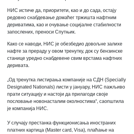
НИС истиче да, приоритети, као и до сада, остају
редовно снабдевање домаћег тржишта нафтним
дериватима, као и очување социјалне стабилности
запослених, преноси Спутњик.
Како се наводи, НИС је обезбедио довољне залихе
нафте за прераду у овом тренутку, док су бензинске
станице уредно снабдевене свим врстама нафтних
деривата.
„Од тренутка листирања компаније на СДН (Specially
Designated Nationals) листи у јануару, НИС пажљиво
прати ситуацију и настоји да прилагоди своје
пословање новонасталим околностима“, саопштила
је компанија НИС.
У случају престанка функционисања иностраних
платних картица (Master card, Visa), плаћање на