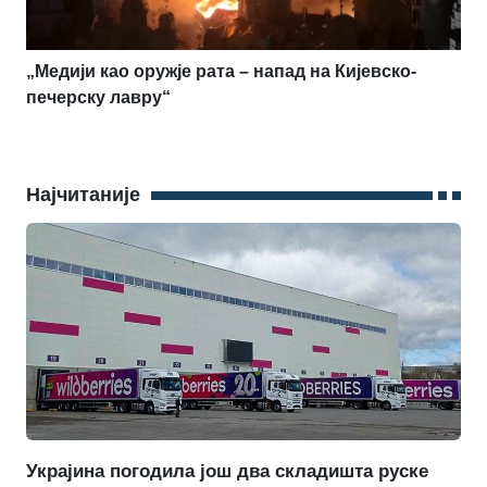
„Медији као оружје рата – напад на Кијевско-
печерску лавру“
Најчитаније
Украјина погодила још два складишта руске