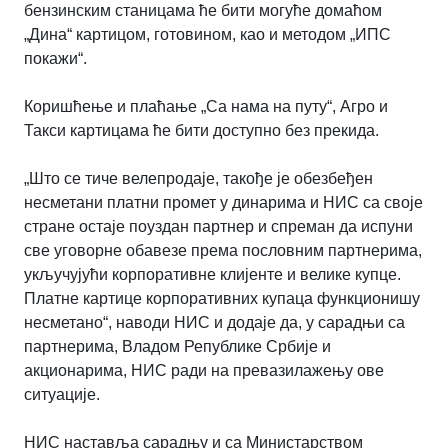
бензинским станицама ће бити могуће домаћом
„Дина“ картицом, готовином, као и методом „ИПС
покажи“.
Коришћење и плаћање „Са нама на путу“, Агро и
Такси картицама ће бити доступно без прекида.
„Што се тиче велепродаје, такође је обезбеђен
несметани платни промет у динарима и НИС са своје
стране остаје поуздан партнер и спреман да испуни
све уговорне обавезе према пословним партнерима,
укључујући корпоративне клијенте и велике купце.
Платне картице корпоративних купаца функционишу
несметано“, наводи НИС и додаје да, у сарадњи са
партнерима, Владом Републике Србије и
акционарима, НИС ради на превазилажењу ове
ситуације.
НИС наставља сарадњу и са Министарством