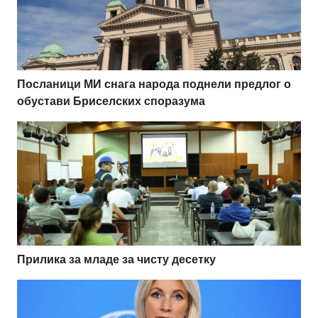
Посланици МИ снага народа поднели предлог о
обустави Бриселских споразума
Прилика за младе за чисту десетку