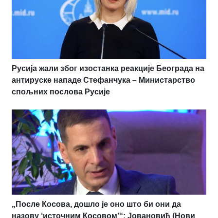
Русија жали због изостанка реакције Београда на
антируске нападе Стефанчука – Министарство
спољних послова Русије
„После Косова, дошло је оно што би они да
назову ‘источним Косовом’“: Јовановић (Нови