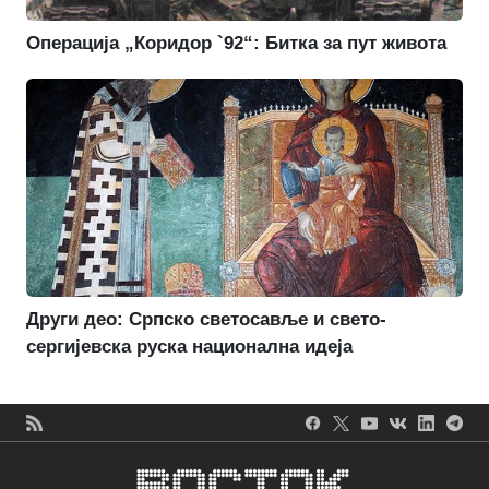
Операција „Коридор `92“: Битка за пут живота
Други део: Српско светосавље и свето-
сергијевска руска национална идеја