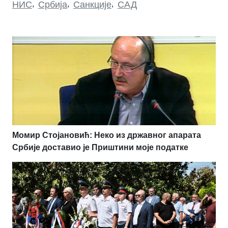
НИС
,
Србија
,
Санкције
,
САД
Момир Стојановић: Неко из државног апарата
Србије доставио је Приштини моје податке