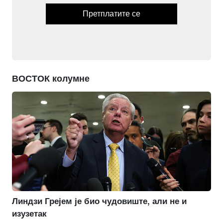
Претплатите се
ВОСТОК колумне
Линдзи Грејем је био чудовиште, али не и
изузетак