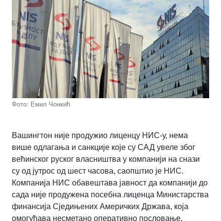
Фото: Емил Чонкић
Вашингтон није продужио лиценцу НИС-у, нема
више одлагања и санкције које су САД увеле због
већинског руског власништва у компанији на снази
су од јутрос од шест часова, саопштио је НИС.
Компанија НИС обавештава јавност да компанији до
сада није продужена посебна лиценца Министарства
финансија Сједињених Америчких Држава, која
омогућава несметано оперативно пословање.