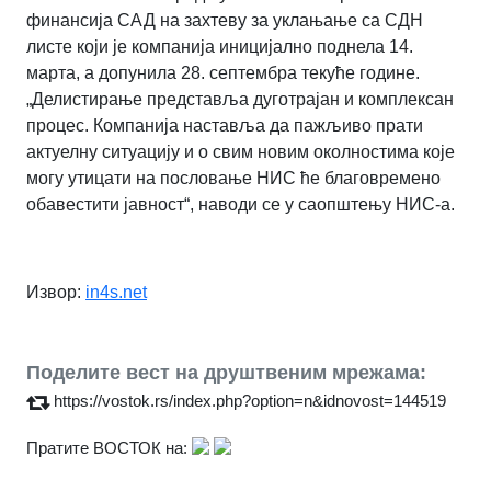
финансија САД на захтеву за уклањање са СДН
листе који је компанија иницијално поднела 14.
марта, а допунила 28. септембра текуће године.
„Делистирање представља дуготрајан и комплексан
процес. Компанија наставља да пажљиво прати
актуелну ситуацију и о свим новим околностима које
могу утицати на пословање НИС ће благовремено
обавестити јавност“, наводи се у саопштењу НИС-а.
Извор:
in4s.net
Поделите вест на друштвеним мрежама:
https://vostok.rs/index.php?option=n&idnovost=144519
Пратите ВОСТОК на: