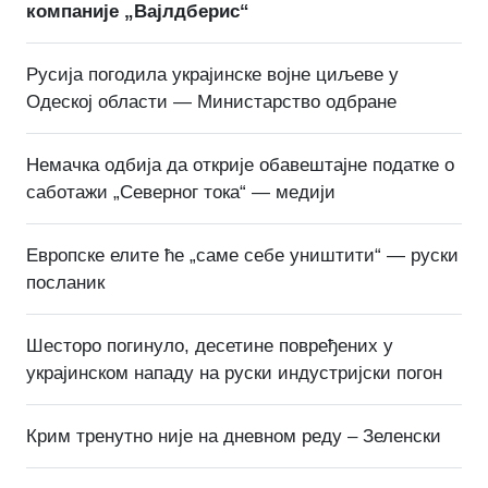
компаније „Вајлдберис“
Русија погодила украјинске војне циљеве у
Одеској области — Министарство одбране
Немачка одбија да открије обавештајне податке о
саботажи „Северног тока“ — медији
Европске елите ће „саме себе уништити“ — руски
посланик
Шесторо погинуло, десетине повређених у
украјинском нападу на руски индустријски погон
Крим тренутно није на дневном реду – Зеленски