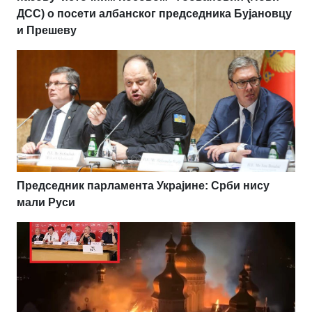
ДСС) о посети албанског председника Бујановцу
и Прешеву
Председник парламента Украјине: Срби нису
мали Руси