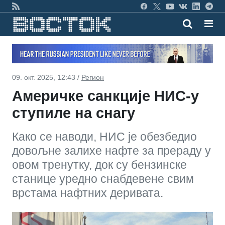
09. окт. 2025, 12:43 /
Регион
Америчке санкције НИС-у
ступиле на снагу
Како се наводи, НИС је обезбедио
довољне залихе нафте за прераду у
овом тренутку, док су бензинске
станице уредно снабдевене свим
врстама нафтних деривата.