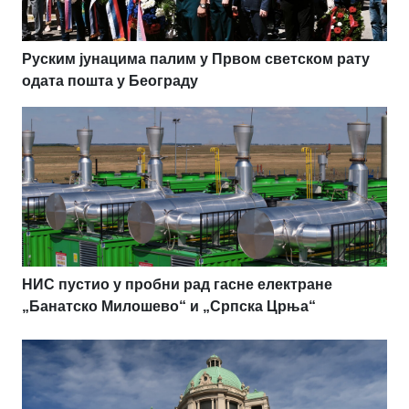
Руским јунацима палим у Првом светском рату
одата пошта у Београду
НИС пустио у пробни рад гасне електране
„Банатско Милошево“ и „Српска Црња“