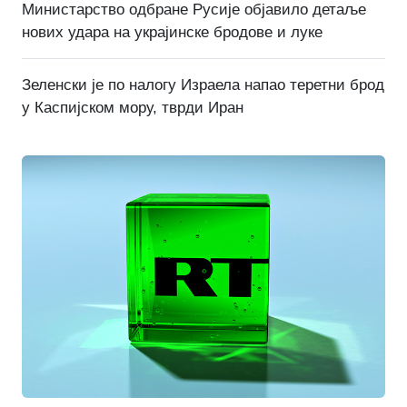
Министарство одбране Русије објавило детаље
нових удара на украјинске бродове и луке
Зеленски је по налогу Израела напао теретни брод
у Каспијском мору, тврди Иран