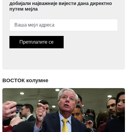
добијали најважније вијести дана директно
путем мејла
Претплатите се
ВОСТОК колумне