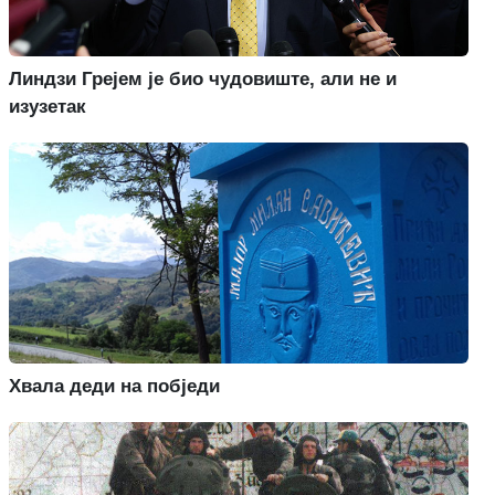
Линдзи Грејем је био чудовиште, али не и
изузетак
Хвала деди на побједи