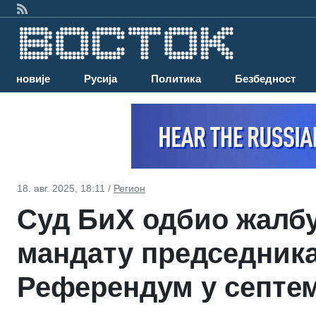
Најновије
Русија
Политика
Безбедност
18. авг. 2025, 18:11 /
Регион
Суд БиХ одбио жалбу
мандату председника
Референдум у септе