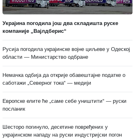
Украјина погодила још два складишта руске
компаније „Вајлдберис“
Русија погодила украјинске војне циљеве у Одеској
области — Министарство одбране
Немачка одбија да открије обавештајне податке о
саботажи „Северног тока“ — медији
Европске елите ће „саме себе уништити“ — руски
посланик
Шесторо погинуло, десетине повређених у
украјинском нападу на руски индустријски погон