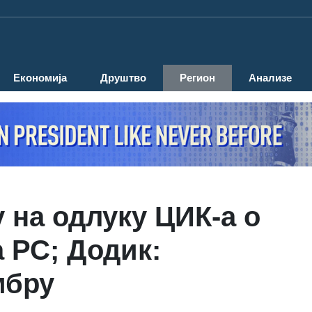
Економија
Друштво
Регион
Анализе
 на одлуку ЦИК-а о
 РС; Додик:
мбру