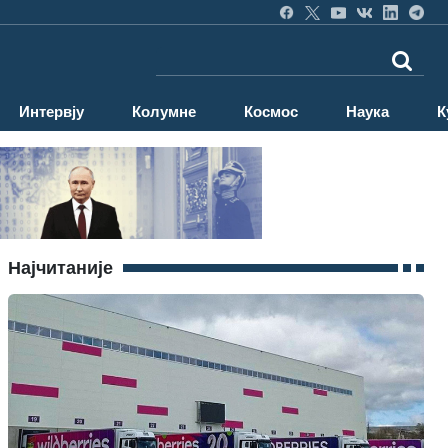
Интервју
Колумне
Космос
Наука
К
Најчитаније