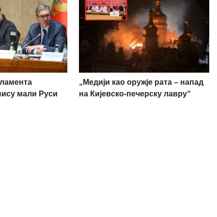
рламента
„Медији као оружје рата – напад
нису мали Руси
на Кијевско-печерску лавру“