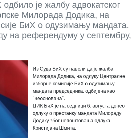
одбило је жалбу адвокатског
рпске Милорада Додика, на
сије БиХ о одузимању мандата.
у на референдуму у септембру,
Из Суда БиХ су навели да је жалба
Милорада Додика, на одлуку Централне
изборне комисије БиХ о одузимању
мандата председника, одбијена као
"неоснована".
ЦИК БиХ је на седници 6. августа донео
одлуку о престанку мандата Милораду
Додику због непоштовања одлука
Кристијана Шмита.