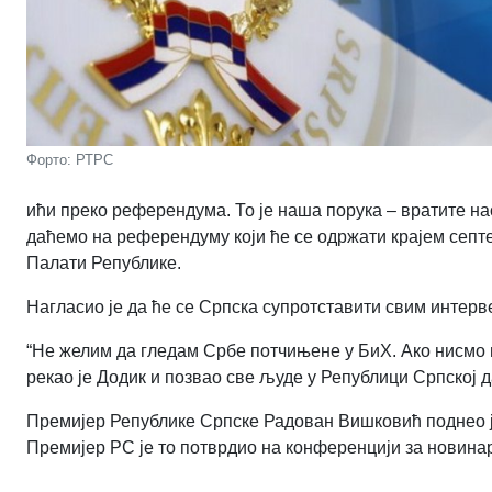
Форто: РТРС
ићи преко референдума. То је наша порука – вратите н
даћемо на референдуму који ће се одржати крајем септе
Палати Републике.
Нагласио је да ће се Српска супротставити свим интер
“Не желим да гледам Србе потчињене у БиХ. Ако нисмо 
рекао је Додик и позвао све људе у Републици Српској 
Премијер Републике Српске Радован Вишковић поднео је 
Премијер РС је то потврдио на конференцији за новинар