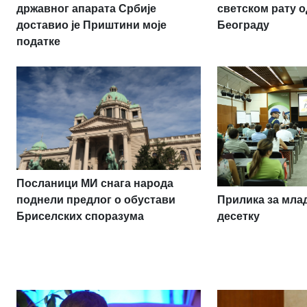
државног апарата Србије
светском рату о
доставио је Приштини моје
Београду
податке
Посланици МИ снага народа
Прилика за млад
поднели предлог о обустави
десетку
Бриселских споразума