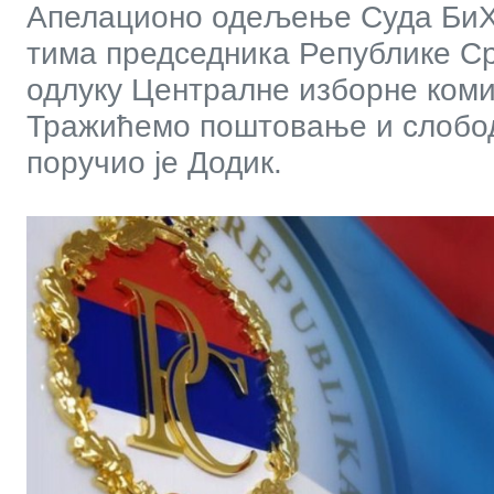
Апелационо одељење Суда БиХ 
тима председника Републике С
одлуку Централне изборне коми
Тражићемо поштовање и слобод
поручио је Додик.