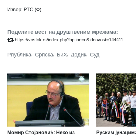
Извор:
РТС (Ф)
Поделите вест на друштвеним мрежама:
https://vostok.rs/index.php?option=n&idnovost=144411
Рпублика
,
Српска
,
БиХ
,
Додик
,
Суд
Момир Стојановић: Неко из
Руским јунацим