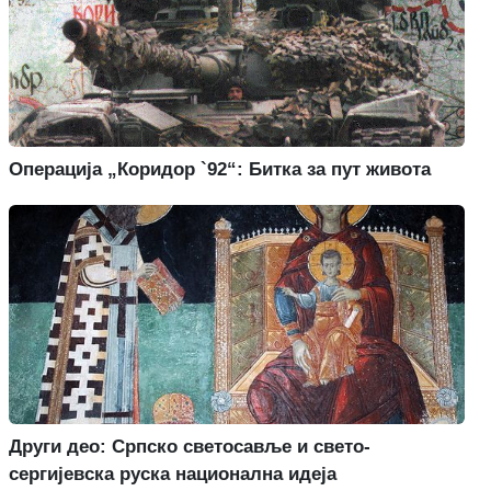
Операција „Коридор `92“: Битка за пут живота
Други део: Српско светосавље и свето-
сергијевска руска национална идеја