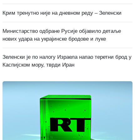
Крим тренутно није на дневном реду – Зеленски
Министарство одбране Русије објавило детаље
нових удара на украјинске бродове и луке
Зеленски је по налогу Израела напао теретни брод у
Каспијском мору, тврди Иран