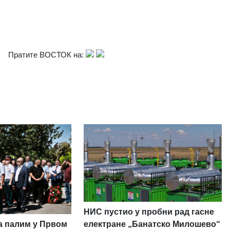
Пратите ВОСТОК на:
НИС пустио у пробни рад гасне
а палим у Првом
електране „Банатско Милошево“