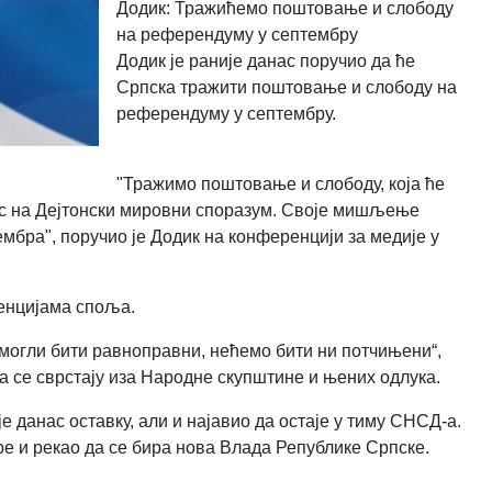
Додик: Тражићемо поштовање и слободу
на референдуму у септембру
Додик је раније данас поручио да ће
Српска тражити поштовање и слободу на
референдуму у септембру.
"Тражимо поштовање и слободу, која ће
ас на Дејтонски мировни споразум. Своје мишљење
мбра", поручио је Додик на конференцији за медије у
венцијама споља.
могли бити равноправни, нећемо бити ни потчињени“,
да се сврстају иза Народне скупштине и њених одлука.
данас оставку, али и најавио да остаје у тиму СНСД-а.
е и рекао да се бира нова Влада Републике Српске.