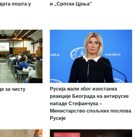
дата пошта у
и „Српска Црња“
Русија жали због изостанка
е за чисту
реакције Београда на антируске
нападе Стефанчука –
Министарство спољних послова
Русије