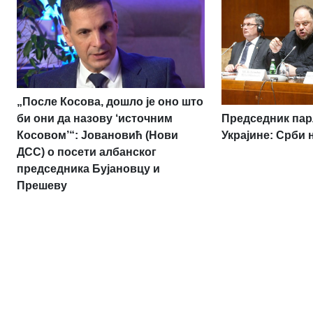
„После Косова, дошло је оно што
Председник па
би они да назову ‘источним
Украјине: Срби 
Косовом’“: Јовановић (Нови
ДСС) о посети албанског
председника Бујановцу и
Прешеву