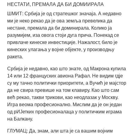
НЕСТАТИ, ПРЕМАЛА ДА БИ ДОМИИРАЛА
ШМИТ: Србија је од стратешког значаја. А недавно
ми је неко рекао да је ова земља превелика да
нестане, премала да би доминирала. Колико ја
разумијем, иза овога стоји дуга прича. Понекад се
привлаче кинеске инвестиције. Нажалост, било је
кинеских улагања у војне објекте, у производњу
ракета.
Србија је недавно, као што знате, од Макрона купила
14 или 12 француских авиона Рафал. Не видим гдје
су му тачно политички приоритети, а Вучић је мајстор
да не свира превише на том клавиру. Као што сам
већ рекао, такви трикови, као неодлазак ​​у Москву.
Игра веома професионално. Мислим да је он један
од рИЈетких професионалаца у политичким играма
на Балкану.
ГЛУМАЦ: Да, знам, али шта је са вашим војним