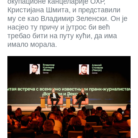
окупационе канцеларије ОХР,
Кристијана Шмита, и представили
му се као Владимир Зеленски. Он је
насјео ту причу и јутрос би већ
требао бити на путу кући, да има
имало морала.