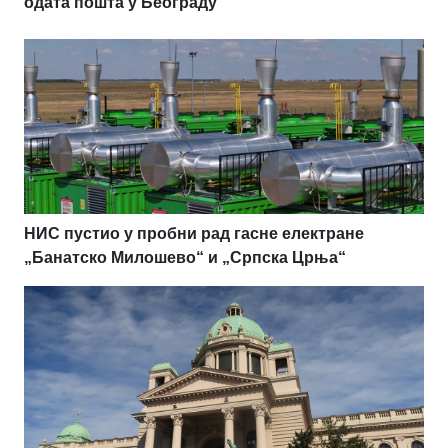
одата пошта у Београду
НИС пустио у пробни рад гасне електране
„Банатско Милошево“ и „Српска Црња“