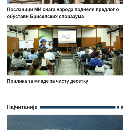
Посланици МИ снага народа поднели предлог о
обустави Бриселских споразума
Прилика за младе за чисту десетку
Најчитаније