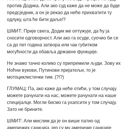
против Додика. Али ако суд каже да не може да буде
предсједник, а он је рекао да неће прихватити ту
одлуку, шта ће бити даље!?
ШМИТ: Прије свега, Додик ме оптужује, да ћу ја
сносити одговорност. Али ако га осуде, суочио би се
са до пет година затвора или чак губитком
могућности да обавља државне функције.
Не знамо тачно колико су припремили људи. Зову их
Ноћни вукови, Путинови пријатељи, то је
мотоциклистички тим. (?!?)
ГЛУМАЦ: Па, ако каже да неће отићи, у том случају
можете рачунати на нас, можете рачунати на наше
специјалце. Могли бисмо га ухапсити у том случају.
Зато не брините.
ШМИТ: Али мислим да је он више патио од
америчких санкција, јер су му америчке санкције