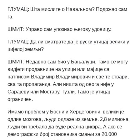
ГЛУМАЦ: Шта мислите о Наваљном? Подржао сам
га.
ШМИТ: Управо сам упознао његову удовицу.
ГЛУМАЦ: Да ли сматрате да је руски утицај велики у
цијелој земљи?
ШМИТ: Недавно сам био у Бањалуци. Тамо се могу
видјети продавнице на улици или мајице са
натписом Владимир Владимирович и све те ствари,
сва та пропаганда. Али ништа од овога није у
Сарајеву или Мостару, Тузли. Тамо је утицај
ограничен.
Имамо проблем у Босни и Херцеговини, велики је
одлив мозгова, људи одлазе из земље. 2,8 милиона
људи би требало да буде реална цифра. А ако се
демографски број становника смањи за 20.000