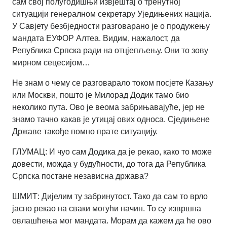
сам свој полугодишњи извјештај о тренутној
ситуацији генералном секретару Уједињених нација.
У Савјету безбједности разговарано је о продужењу
мандата ЕУФОР Алтеа. Видим, нажалост, да
Република Српска ради на отцјепљењу. Они то зову
мирном сецесијом…
Не знам о чему се разговарало током посјете Казању
или Москви, пошто је Милорад Додик тамо био
неколико пута. Ово је веома забрињавајуће, јер не
знамо тачно какав је утицај ових односа. Сједињене
Државе такође помно прате ситуацију.
ГЛУМАЦ: И чуо сам Додика да је рекао, како то може
довести, можда у будућности, до тога да Република
Српска постане независна држава?
ШМИТ: Дијелим ту забринутост. Тако да сам то врло
јасно рекао на сваки могући начин. То су извршна
овлашћења мог мандата. Морам да кажем да ће ово