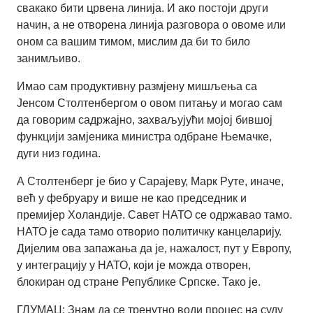
свакако бити црвена линија. И ако постоји други
начин, а не отворена линија разговора о овоме или
оном са вашим тимом, мислим да би то било
занимљиво.
Имао сам продуктивну размјену мишљења са
Јенсом Столтенбергом о овом питању и могао сам
да говорим садржајно, захваљујући мојој бившој
функцији замјеника министра одбране Њемачке,
дуги низ година.
А Столтенберг је био у Сарајеву, Марк Руте, иначе,
већ у фебруару и више не као председник и
премијер Холандије. Савет НАТО се одржавао тамо.
НАТО је сада тамо отворио политичку канцеларију.
Дијелим ова запажања да је, нажалост, пут у Европу,
у интеграцију у НАТО, који је можда отворен,
блокиран од стране Републике Српске. Тако је.
ГЛУМАЦ: Знам да се тренутно води процес на суду