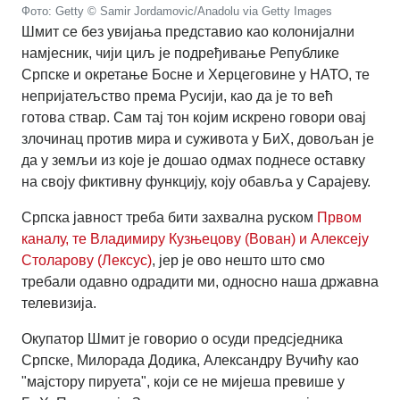
Фото: Getty © Samir Jordamovic/Anadolu via Getty Images
Шмит се без увијања представио као колонијални
намјесник, чији циљ је подређивање Републике
Српске и окретање Босне и Херцеговине у НАТО, те
непријатељство према Русији, као да је то већ
готова ствар. Сам тај тон којим искрено говори овај
злочинац против мира и суживота у БиХ, довољан је
да у земљи из које је дошао одмах поднесе оставку
на своју фиктивну функцију, коју обавља у Сарајеву.
Српска јавност треба бити захвална руском
Првом
каналу, те Владимиру Кузњецову (Вован) и Алексеју
Столарову (Лексус)
, јер је ово нешто што смо
требали одавно одрадити ми, односно наша државна
телевизија.
Окупатор Шмит је говорио о осуди предсједника
Српске, Милорада Додика, Александру Вучићу као
"мајстору пируета", који се не мијеша превише у