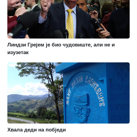
Линдзи Грејем је био чудовиште, али не и
изузетак
Хвала деди на побједи