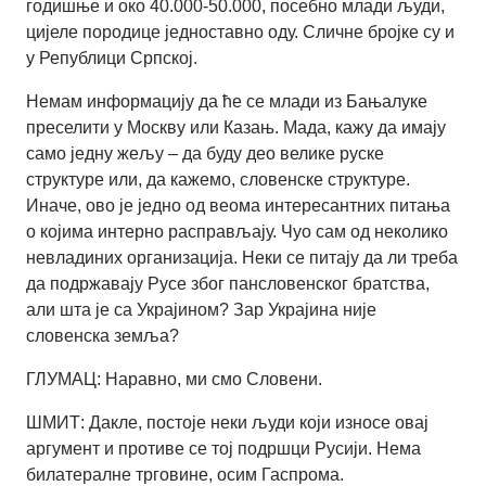
годишње и око 40.000-50.000, посебно млади људи,
цијеле породице једноставно оду. Сличне бројке су и
у Републици Српској.
Немам информацију да ће се млади из Бањалуке
преселити у Москву или Казањ. Мада, кажу да имају
само једну жељу – да буду део велике руске
структуре или, да кажемо, словенске структуре.
Иначе, ово је једно од веома интересантних питања
о којима интерно расправљају. Чуо сам од неколико
невладиних организација. Неки се питају да ли треба
да подржавају Русе због пансловенског братства,
али шта је са Украјином? Зар Украјина није
словенска земља?
ГЛУМАЦ: Наравно, ми смо Словени.
ШМИТ: Дакле, постоје неки људи који износе овај
аргумент и противе се тој подршци Русији. Нема
билатералне трговине, осим Гаспрома.