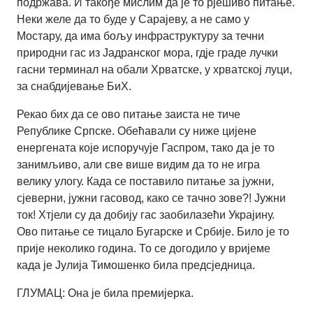
подржава. И такође мислим да је то рјешиво питање.
Неки желе да то буде у Сарајеву, а не само у
Мостару, да има бољу инфраструктуру за течни
природни гас из Јадранског мора, гдје граде лучки
гасни терминал на обали Хрватске, у хрватској луци,
за снабдијевање БиХ.
Рекао бих да се ово питање заиста не тиче
Републике Српске. Обећавали су ниже цијене
енергената које испоручује Гаспром, тако да је то
занимљиво, али све више видим да то не игра
велику улогу. Када се поставило питање за јужни,
сјеверни, јужни гасовод, како се тачно зове?! Јужни
ток! Хтјели су да добију гас заобилазећи Украјину.
Ово питање се тицало Бугарске и Србије. Било је то
прије неколико година. То се догодило у вријеме
када је Јулија Тимошенко била предсједница.
ГЛУМАЦ: Она је била премијерка.