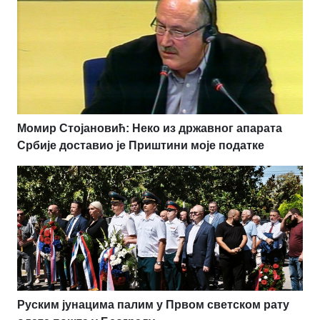
Момир Стојановић: Неко из државног апарата
Србије доставио је Приштини моје податке
Руским јунацима палим у Првом светском рату