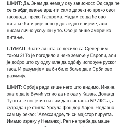
ШМИТ: Да. Знам да немају ову зависност. Од сада ће
се снабдијевање вршити само директно преко овог
гасовода, преко Гаспрома. Надам се да ће ово
питање бити ријешено у догледно вријеме, али
нисам лично укључен у то. Ово је више америчко
питање.
ГЛУМАЦ: Знате ли шта се десило са Сјеверним
током 2! То је погодило и неке земље у Европи, али
је добро што су одлучиле да одбију испоруке руског
гаса. И разумијем да би било боље да и Срби ово
разумију.
ШМИТ: Србија ради више него што видимо. Иначе,
знате да је Вучић успио да не оде у Казањ. Доналд
Туск га је посјетио на сам дан састанка БРИКС-а, а
сутрадан је стигла Урсула фон дер Лајен. Недавно
сам му рекао: "Александре, ти си мајстор пируета.
Имамо изреку у Немачкој. Реп не треба да маше