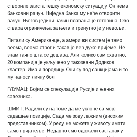
створиле заиста тешку економску ситуацију. Он нема
банковни рачун. Ниједна банка му неће отворити
рачун. Његов једини начин плаћања је готовина. Ово
ствара ограничења за њега и тренутно је у невољи.
Питали су Американце, а амерички систем је тамо
веома, веома строг и такав је већ дуже вријеме. Не
знам тачно шта се дешава. Али колико сам схватио,
20 компанија је укључено у такозвани Додиков
кластер. Има и породицу. Они су под санкцијама и то
му наноси личну бол.
ГЛУМАЦ: Бојим се спекулација Русије и њених
савезника.
ШМИТ: Радили су на томе да ме уклоне са моје
садашње позиције. Сада ме зову лажним (високим
представнииком). У реду, не можете у животу имати
само пријатеље. Недавно смо одржали састанак у