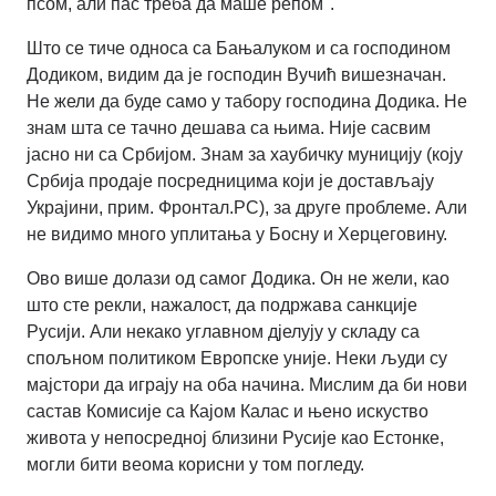
псом, али пас треба да маше репом".
Што се тиче односа са Бањалуком и са господином
Додиком, видим да је господин Вучић вишезначан.
Не жели да буде само у табору господина Додика. Не
знам шта се тачно дешава са њима. Није сасвим
јасно ни са Србијом. Знам за хаубичку муницију (коју
Србија продаје посредницима који је достављају
Украјини, прим. Фронтал.РС), за друге проблеме. Али
не видимо много уплитања у Босну и Херцеговину.
Ово више долази од самог Додика. Он не жели, као
што сте рекли, нажалост, да подржава санкције
Русији. Али некако углавном дјелују у складу са
спољном политиком Европске уније. Неки људи су
мајстори да играју на оба начина. Мислим да би нови
састав Комисије са Кајом Калас и њено искуство
живота у непосредној близини Русије као Естонке,
могли бити веома корисни у том погледу.