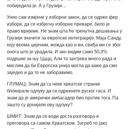
побиједила је. А у Грузији…
Унио сам измјене у изборни закон, да се одрже фер
избори, да се избјегну изборне преваре, било је
право вријеме. Не знам шта ће тренутна дешавања у
Грузији значити за европске интеграције. Маја Санду,
коју веома цијеним, можда као и ви, свиђа ми се због
онога што је урадила. И ако видим само 50,3%
подршке за њу. Цццц. Али то захтјева много рада и
мислим да би Европска унија могла да каже да смо
заједно и да то не заборавимо.
ГЛУМАЦ: Знам да су неке хрватске странке
блокирале одлуку да се одрекнете руског гаса. И
знам да је амерички амбасадор био против тога. Па
зашто су донијели ову одлуку?
ШМИТ: Знам да се води доста разговора и
преговора са самом Хрватском. Загреб то јако