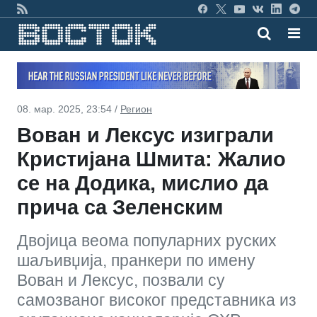
08. мар. 2025, 23:54 /
Регион
Вован и Лексус изиграли
Кристијана Шмита: Жалио
се на Додика, мислио да
прича са Зеленским
Двојица веома популарних руских
шаљивџија, пранкери по имену
Вован и Лексус, позвали су
самозваног високог представника из