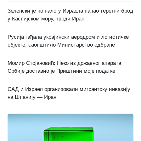
Зеленски је по налогу Израела напао теретни брод
у Каспијском мору, тврди Иран
Русија гађала украјински аеродром и логистичке
објекте, саопштило Министарство одбране
Момир Стојановић: Неко из државног апарата
Србије доставио је Приштини моје податке
САД и Израел организовали мигрантску инвазију
на Шпанију — Иран