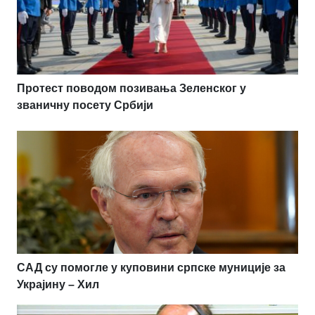
Протест поводом позивања Зеленског у
званичну посету Србији
САД су помогле у куповини српске муниције за
Украјину – Хил