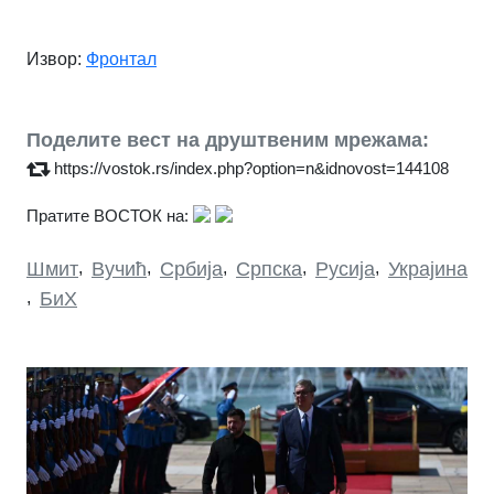
Извор:
Фронтал
Поделите вест на друштвеним мрежама:
https://vostok.rs/index.php?option=n&idnovost=144108
Пратите ВОСТОК на:
Шмит
,
Вучић
,
Србија
,
Српска
,
Русија
,
Украјина
,
БиХ