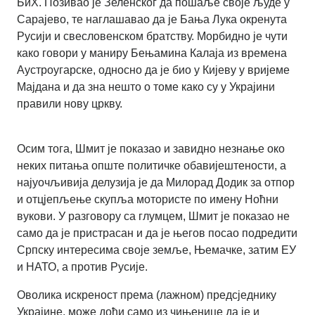
БиХ. Позивао је Зеленског да пошаље своје људе у
Сарајево, те наглашавао да је Бања Лука окренута
Русији и свесловенском братству. Морбидно је чути
како говори у маниру Бењамина Калаја из времена
Аустроугарске, односно да је био у Кијеву у вријеме
Мајдана и да зна нешто о томе како су у Украјини
правили нову цркву.
Осим тога, Шмит је показао и завидно незнање око
неких питања опште политичке обавијештености, а
најуочљивија делузија је да Милорад Додик за отпор
и отцјепљење скупља мотористе по имену Ноћни
вукови. У разговору са глумцем, Шмит је показао не
само да је пристрасан и да је његов посао подредити
Српску интересима своје земље, Њемачке, затим ЕУ
и НАТО, а против Русије.
Оволика искреност према (лажном) предсједнику
Украјине, може доћи само из чињенице да је и