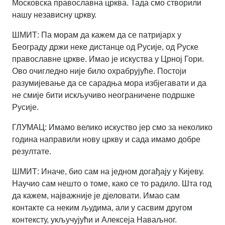
Московска православна црква. Тада смо створили
нашу независну цркву.
ШМИТ: Па морам да кажем да се патријарх у
Београду држи неке дистанце од Русије, од Руске
православне цркве. Имао је искуства у Црној Гори.
Ово очигледно није било охрабрујуће. Постоји
разумијевање да се сарадња мора избјегавати и да
не смије бити искључиво неограничене подршке
Русије.
ГЛУМАЦ: Имамо велико искуство јер смо за неколико
година направили нову цркву и сада имамо добре
резултате.
ШМИТ: Иначе, био сам на једном догађају у Кијеву.
Научио сам нешто о томе, како се то радило. Шта год
да кажем, најважније је дјеловати. Имао сам
контакте са неким људима, али у сасвим другом
контексту, укључујући и Алексеја Наваљног.