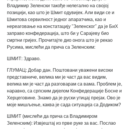
Владимир Зеленски такође нелегално на својој
позицији, као што је Шмит одувијек. Али види се и
Шмитова сервилност једног апаратчика, као и
нереаговање на констатацију "Зеленског" да је БиХ
заправо конфедерација, што би у Сарајеву био
смртни гријех. Прочитајте дио онога што је рекао
Русима, мислећи да прича са Зеленским:
ШМИТ: Здраво.
ГЛУМАЦ: Добар дан. Поштовани уважени високи
представниче, велика ми је част да вас видим,
велика ми је част да разговарам са вама. Проблем је,
наравно, са српским дијелом Конфедерације Босне и
Херцеговине. Знамо да је руски утицај прејак. Ово је
моје мишљење, каква је сада ситуација са Додиком?
ШМИТ (мислећи да прича са Владимиром
Зеленским): Извјештај из прве руке за вас. Послао