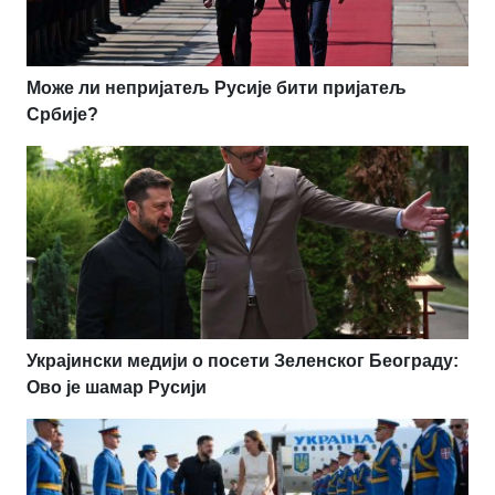
Може ли непријатељ Русије бити пријатељ
Србије?
Украјински медији о посети Зеленског Београду:
Ово је шамар Русији