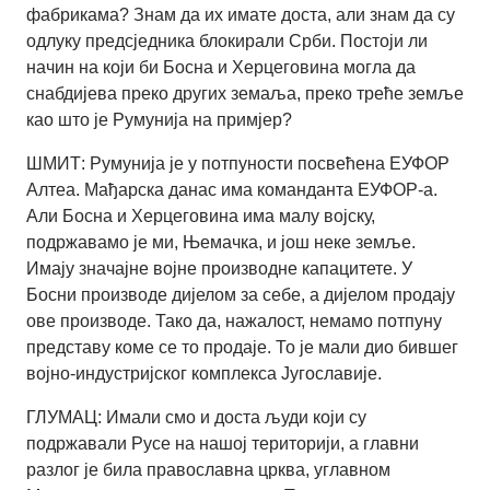
фабрикама? Знам да их имате доста, али знам да су
одлуку предсједника блокирали Срби. Постоји ли
начин на који би Босна и Херцеговина могла да
снабдијева преко других земаља, преко треће земље
као што је Румунија на примјер?
ШМИТ: Румунија је у потпуности посвећена ЕУФОР
Алтеа. Мађарска данас има команданта ЕУФОР-а.
Али Босна и Херцеговина има малу војску,
подржавамо је ми, Њемачка, и још неке земље.
Имају значајне војне производне капацитете. У
Босни производе дијелом за себе, а дијелом продају
ове производе. Тако да, нажалост, немамо потпуну
представу коме се то продаје. То је мали дио бившег
војно-индустријског комплекса Југославије.
ГЛУМАЦ: Имали смо и доста људи који су
подржавали Русе на нашој територији, а главни
разлог је била православна црква, углавном