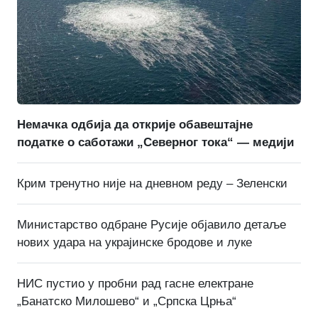
Немачка одбија да открије обавештајне
податке о саботажи „Северног тока“ — медији
Крим тренутно није на дневном реду – Зеленски
Министарство одбране Русије објавило детаље
нових удара на украјинске бродове и луке
НИС пустио у пробни рад гасне електране
„Банатско Милошево“ и „Српска Црња“