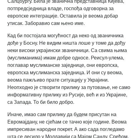
Салцбургу. Била је званична представница Кијева,
потпредсједница владе, госпођа одговорна за
европске интеграције. Оставила је веома добар
утисак. Заборавио сам њено име.
Кад би постојала могућност да неко од званичника
дође у Босну. Не видим ништа лоше у томе да дођу
неки високи украјински званичници. Са свима њима
(муслиманима) имам добре односе. Реисул-улема,
поглавар муслиманске заједнице, они европска,
европска муслиманска заједница. И они су веома,
веома пажљиво прате ситуацију у Украјини.
Неопходно је створити прилику за путовање, не само
информативну прилику из Русије, већ и из Украјине,
са Запада. То би било добро.
Иначе, имао сам прилику да будем присутан на
Евромајдану, не сјећам се тачно које године. Веома
импресиван народни покрет. А ако сада погледамо
шта се десило у Молдавији са Мајом Санду. Срећом,