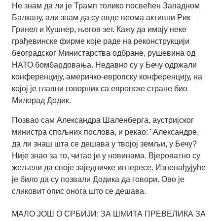
Не знам да ли је Трамп толико посвећен Западном
Балкану, али знам да су овде веома активни Рик
Гринел и Кушнер, његов зет. Кажу да имају неке
грађевинске фирме које раде на реконструкцији
београдског Министарства одбране, рушевина од
НАТО бомбардовања. Недавно су у Бечу одржали
конференцију, америчко-европску конференцију, на
којој је главни говорник са европске стране био
Милорад Додик.
Позвао сам Александра Шаленберга, аустријског
министра спољних послова, и рекао: "Александре,
да ли знаш шта се дешава у твојој земљи, у Бечу?
Није знао за то, читао је у новинама. Вјероватно су
жељели да споје заједничке интересе. Изненађујуће
је било да су позвали Додика да говори. Ово је
сликовит опис онога што се дешава.
МАЛО ЈОШ О СРБИЈИ: ЗА ШМИТА ПРЕВЕЛИКА ЗА