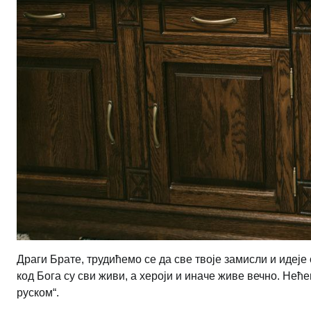
Драги Брате, трудићемо се да све твоје замисли и идеје
код Бога су сви живи, а хероји и иначе живе вечно. Нећ
руском“.