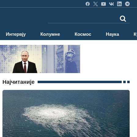
Интервју
Колумне
Космос
Наука
К
Најчитаније