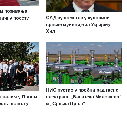
ом позивања
САД су помогле у куповини
ничну посету
српске муниције за Украјину –
Хил
НИС пустио у пробни рад гасне
а палим у Првом
електране „Банатско Милошево“
дата пошта у
и „Српска Црња“