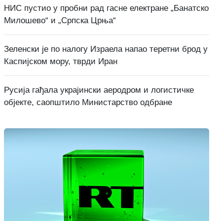
НИС пустио у пробни рад гасне електране „Банатско
Милошево“ и „Српска Црња“
Зеленски је по налогу Израела напао теретни брод у
Каспијском мору, тврди Иран
Русија гађала украјински аеродром и логистичке
објекте, саопштило Министарство одбране