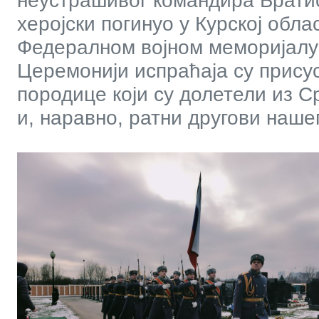
неустрашивог командира Братис
херојски погинуо у Курској обл
Федералном војном меморијалу
Церемонији испраћаја су прису
породице који су долетели из С
и, наравно, ратни другови нашег