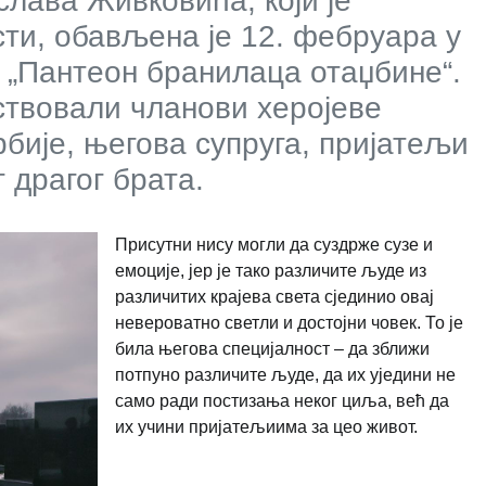
лава Живковића, који је
асти, обављена је 12. фебруара у
 „Пантеон бранилаца отаџбине“.
ствовали чланови херојеве
рбије, његова супруга, пријатељи
 драгог брата.
Присутни нису могли да суздрже сузе и
емоције, јер је тако различите људе из
различитих крајева света сјединио овај
невероватно светли и достојни човек. То је
била његова специјалност – да зближи
потпуно различите људе, да их уједини не
само ради постизања неког циља, већ да
их учини пријатељиима за цео живот.