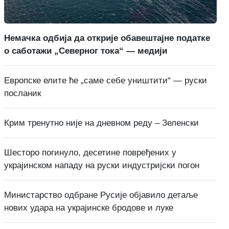
Немачка одбија да открије обавештајне податке
о саботажи „Северног тока“ — медији
Европске елите ће „саме себе уништити“ — руски
посланик
Крим тренутно није на дневном реду – Зеленски
Шесторо погинуло, десетине повређених у
украјинском нападу на руски индустријски погон
Министарство одбране Русије објавило детаље
нових удара на украјинске бродове и луке