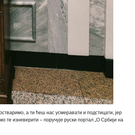
 остваримо, а ти ћеш нас усмеравати и подстицати, јер
емо те изневерити – поручује руски портал „О Србији на