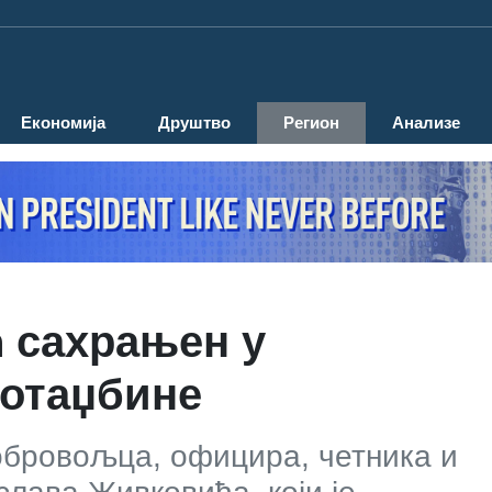
Економија
Друштво
Регион
Анализе
 сахрањен у
 отаџбине
обровољца, официра, четника и