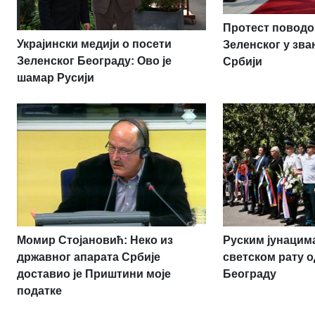
Протест повод
Украјински медији о посети
Зеленског у зва
Зеленског Београду: Ово је
Србији
шамар Русији
Момир Стојановић: Неко из
Руским јунацим
државног апарата Србије
светском рату о
доставио је Приштини моје
Београду
податке