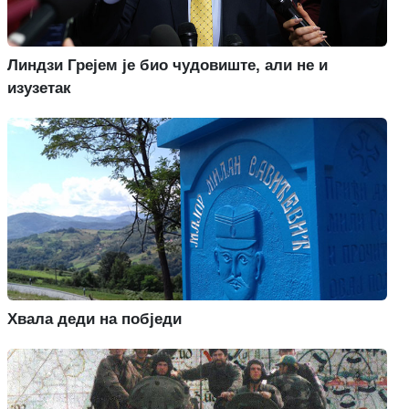
Линдзи Грејем је био чудовиште, али не и
изузетак
Хвала деди на побједи