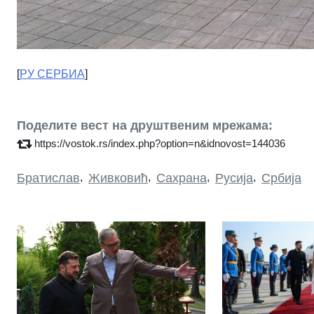
[
РУ СЕРБИА
]
Поделите вест на друштвеним мрежама:
https://vostok.rs/index.php?option=n&idnovost=144036
Братислав
,
Живковић
,
Сахрана
,
Русија
,
Србија