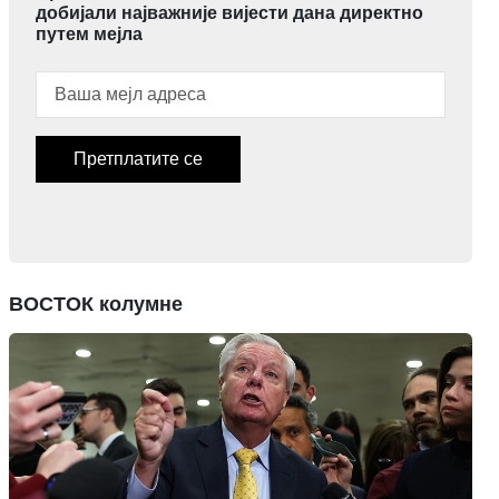
добијали најважније вијести дана директно
путем мејла
Претплатите се
ВОСТОК колумне