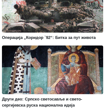
Операција „Коридор `92“: Битка за пут живота
Други део: Српско светосавље и свето-
сергијевска руска национална идеја