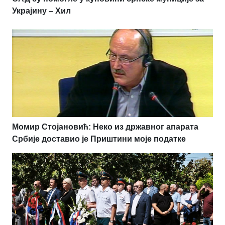
Украјину – Хил
Момир Стојановић: Неко из државног апарата
Србије доставио је Приштини моје податке