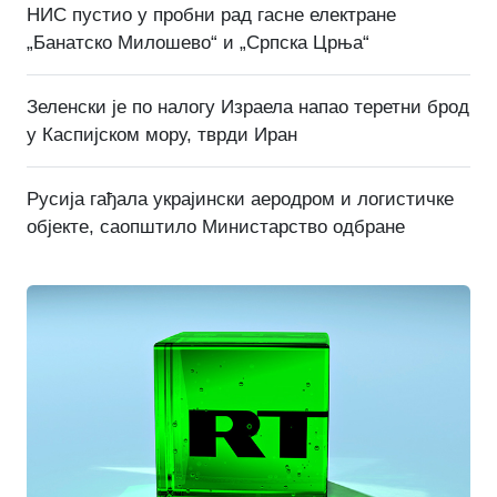
НИС пустио у пробни рад гасне електране
„Банатско Милошево“ и „Српска Црња“
Зеленски је по налогу Израела напао теретни брод
у Каспијском мору, тврди Иран
Русија гађала украјински аеродром и логистичке
објекте, саопштило Министарство одбране