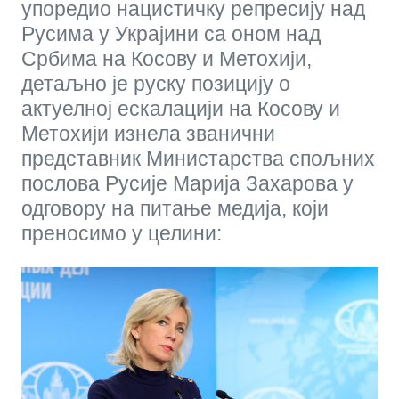
упоредио нацистичку репресију над
Русима у Украјини са оном над
Србима на Косову и Метохији,
детаљно је руску позицију о
актуелној ескалацији на Косову и
Метохији изнела званични
представник Министарства спољних
послова Русије Марија Захарова у
одговору на питање медија, који
преносимо у целини: