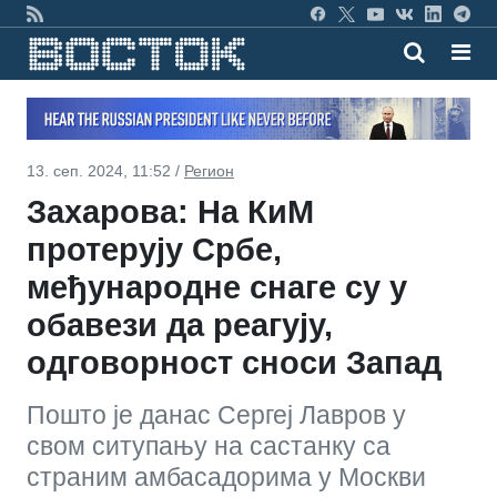
13. сеп. 2024, 11:52 /
Регион
Захарова: На КиМ
протерују Србе,
међународне снаге су у
обавези да реагују,
одговорност сноси Запад
Пошто је данас Сергеј Лавров у
свом ситупању на састанку са
страним амбасадорима у Москви