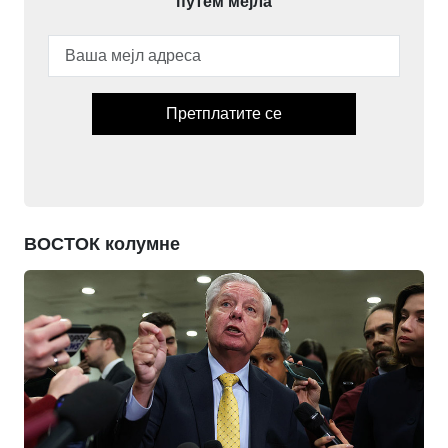
путем мејла
Претплатите се
ВОСТОК колумне