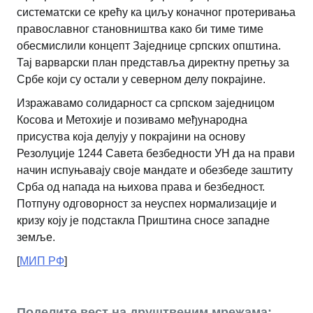
систематски се крећу ка циљу коначног протеривања
православног становништва како би тиме тиме
обесмислили концепт Заједнице српских општина.
Тај варварски план представља директну претњу за
Србе који су остали у северном делу покрајине.
Изражавамо солидарност са српском заједницом
Косова и Метохије и позивамо међународна
присуства која делују у покрајини на основу
Резолуције 1244 Савета безбедности УН да на прави
начин испуњавају своје мандате и обезбеде заштиту
Срба од напада на њихова права и безбедност.
Потпуну одговорност за неуспех нормализације и
кризу коју је подстакла Приштина сносе западне
земље.
[
МИП РФ
]
Поделите вест на друштвеним мрежама: