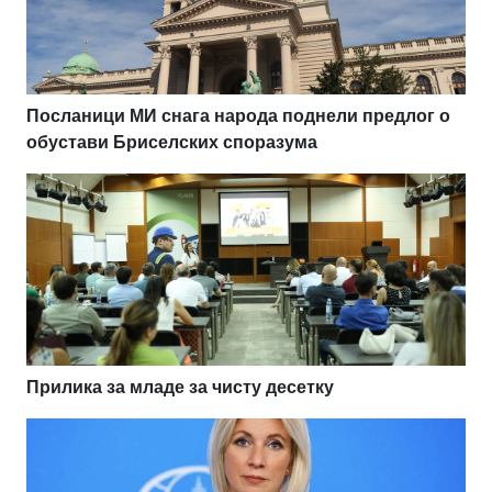
Посланици МИ снага народа поднели предлог о
обустави Бриселских споразума
Прилика за младе за чисту десетку