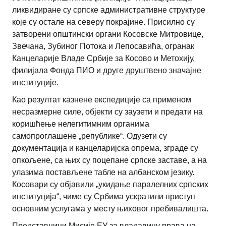
ликвидиране су српске административне структуре
које су остале на северу покрајине. Присилно су
затворени општински органи Косовске Митровице,
Звечана, Зубиног Потока и Лепосавића, огранак
Канцеларије Владе Србије за Косово и Метохију,
филијала Фонда ПИО и друге друштвено значајне
институције.
Као резултат казнене експедиције са применом
несразмерне силе, објекти су заузети и предати на
коришћење нелегитимним органима
самопроглашене „републике“. Одузети су
документација и канцеларијска опрема, зграде су
опкољене, са њих су поцепане српске заставе, а на
улазима постављене табле на албанском језику.
Косовари су објавили „укидање паралелних српских
институција“, чиме су Србима ускратили приступ
основним услугама у месту њиховог пребивалишта.
Представници Мисије ЕУ за владавину права на