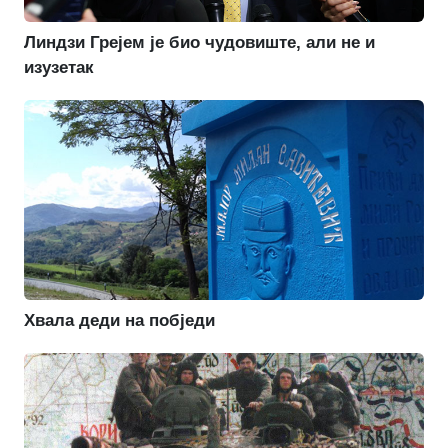
Линдзи Грејем је био чудовиште, али не и
изузетак
Хвала деди на побједи