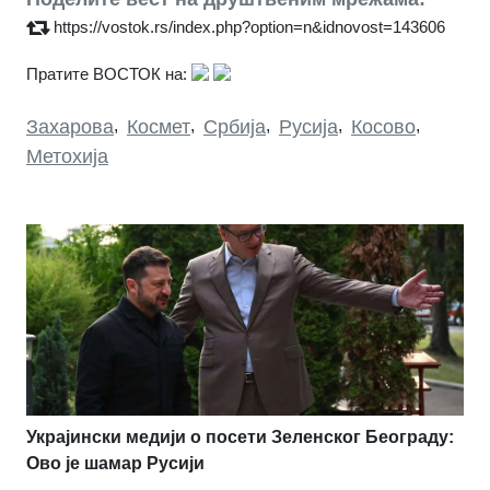
https://vostok.rs/index.php?option=n&idnovost=143606
Пратите ВОСТОК на:
Захарова
,
Космет
,
Србија
,
Русија
,
Косово
,
Метохија
Украјински медији о посети Зеленског Београду:
Ово је шамар Русији