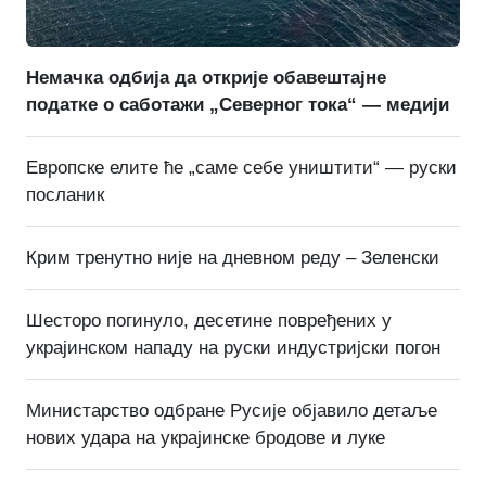
Немачка одбија да открије обавештајне
податке о саботажи „Северног тока“ — медији
Европске елите ће „саме себе уништити“ — руски
посланик
Крим тренутно није на дневном реду – Зеленски
Шесторо погинуло, десетине повређених у
украјинском нападу на руски индустријски погон
Министарство одбране Русије објавило детаље
нових удара на украјинске бродове и луке