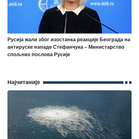
Русија жали због изостанка реакције Београда на
антируске нападе Стефанчука – Министарство
спољних послова Русије
Најчитаније