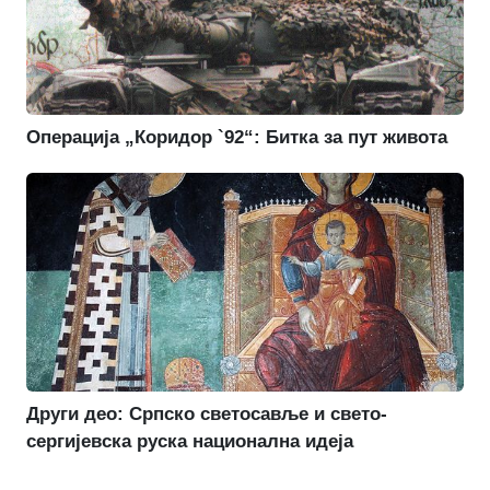
Операција „Коридор `92“: Битка за пут живота
Други део: Српско светосавље и свето-
сергијевска руска национална идеја