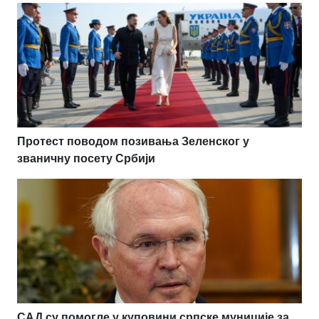
Протест поводом позивања Зеленског у
званичну посету Србији
САД су помогле у куповини српске муниције за