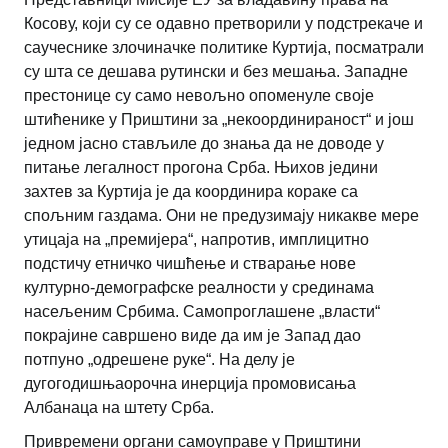
Косову, који су се одавно претворили у подстрекаче и
саучеснике злочиначке политике Куртија, посматрали
су шта се дешава рутински и без мешања. Западне
престонице су само невољно опоменуле своје
штићенике у Приштини за „некоординираност“ и још
једном јасно стављиле до знања да не доводе у
питање легалност прогона Срба. Њихов једини
захтев за Куртија је да координира кораке са
спољним газдама. Они не предузимају никакве мере
утицаја на „премијера“, напротив, имплицитно
подстичу етничко чишћење и стварање нове
културно-демографске реалности у срединама
насељеним Србима. Самопроглашене „власти“
покрајине савршено виде да им је Запад дао
потпуно „одрешене руке“. На делу је
дугогодишњаорочна инерција промовисања
Албанаца на штету Срба.
Привремени органи самоуправе у Приштини