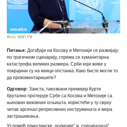
Фото: МИП РФ
Питање:
Догађаји на Косову и Метохији се развијају
по трагичном сценарију, спрема се хуманитарна
катастрофа великих размера. Срби који живе у
покрајини су на ивици опстанка. Како бисте могли то
да прокоментаришете?
Одговор:
Заиста, такозвани премијер Курти
брутално протерује Србе са Косова и Метохије са
њихових вековних огњишта, користећи у ту сврху
читав арсенал репресивних инструмената и мера
застрашивања.
Уз помоћ приштинске „полиције” и „специјалаца”