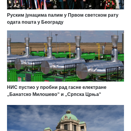
Руским јунацима палим у Првом светском рату
одата пошта у Београду
НИС пустио у пробни рад гасне електране
„Банатско Милошево“ и „Српска Црња“