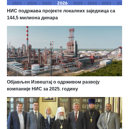
НИС подржава пројекте локалних заједница са
144,5 милиона динара
Објављен Извештај о одрживом развоју
компаније НИС за 2025. годину