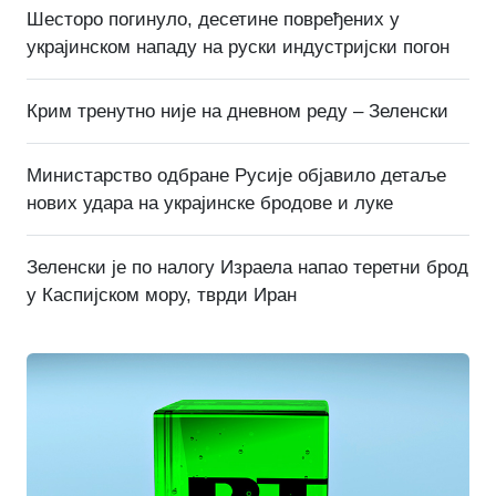
Шесторо погинуло, десетине повређених у
украјинском нападу на руски индустријски погон
Крим тренутно није на дневном реду – Зеленски
Министарство одбране Русије објавило детаље
нових удара на украјинске бродове и луке
Зеленски је по налогу Израела напао теретни брод
у Каспијском мору, тврди Иран