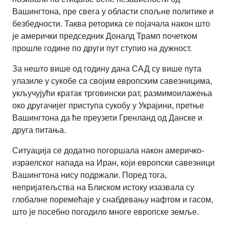
Вашингтона, пре свега у области спољне политике и
безбедности. Таква реторика се појачала након што
је амерички председник Доналд Трамп почетком
прошле године по други пут ступио на дужност.
За нешто више од годину дана САД су више пута
улазиле у сукобе са својим европским савезницима,
укључујући кратак трговински рат, размимоилажења
око другачијег приступа сукобу у Украјини, претње
Вашингтона да ће преузети Гренланд од Данске и
друга питања.
Ситуација се додатно погоршала након америчко-
израелског напада на Иран, који европски савезници
Вашингтона нису подржали. Поред тога,
непријатељства на Блиском истоку изазвала су
глобалне поремећаје у снабдевању нафтом и гасом,
што је посебно погодило многе европске земље.