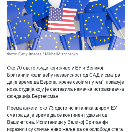
Фото: Getty Images / MikhailMishchenko
Око 70 одсто људи који живе у ЕУ и Великој
Британији жели већу независност од САД и сматра
да је време да Европа „крене својим путем“, показује
нова студија коју је саставила немачка истраживачка
фондација Бертелсман.
Према анкети, око 73 одсто испитаника широм ЕУ
сматра да је време да се континент удаљи од
Вашингтона. Испитаници у Великој Британији
изразили су сличан ниво жеље да се ослободе стега