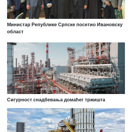
Министар Републике Српске посетио Ивановску
област
Сигурност снадбевања домаћег тржишта