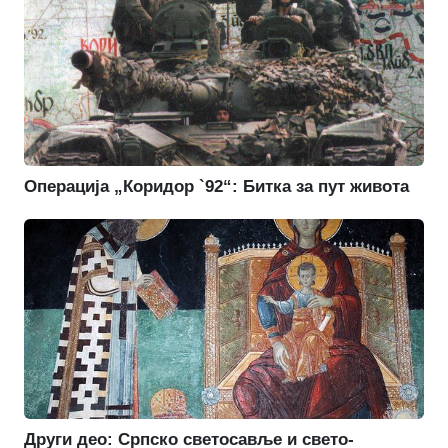
Операција „Коридор `92“: Битка за пут живота
Други део: Српско светосавље и свето-