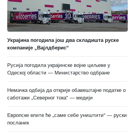
Украјина погодила још два складишта руске
компаније „Вајлдберис“
Русија погодила украјинске војне циљеве у
Одеској области — Министарство одбране
Немачка одбија да открије обавештајне податке о
саботажи „Северног тока“ — медији
Европске елите ће „саме себе уништити“ — руски
посланик