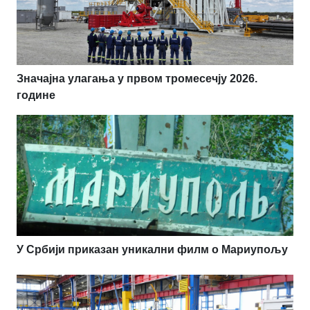
Значајна улагања у првом тромесечју 2026.
године
У Србији приказан уникални филм о Мариупољу