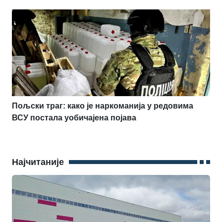
Пољски траг: како је наркоманија у редовима
ВСУ постала уобичајена појава
Најчитаније