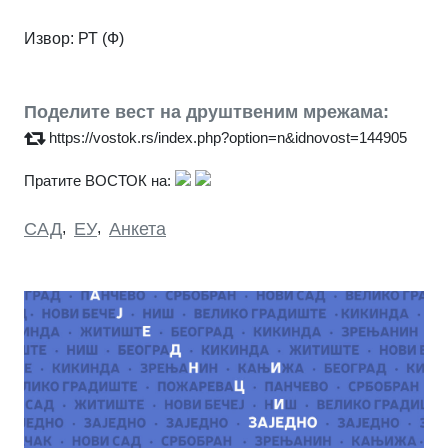
Извор: РТ (Ф)
Поделите вест на друштвеним мрежама:
https://vostok.rs/index.php?option=n&idnovost=144905
Пратите ВОСТОК на:
САД
,
ЕУ
,
Анкета