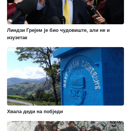
Линдзи Грејем је био чудовиште, али не и
изузетак
Хвала деди на побједи