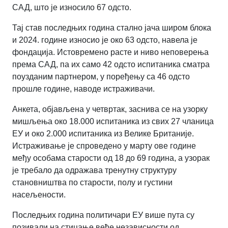
САД, што је износило 67 одсто.
Тај став последњих година стално јача широм блока
и 2024. године износио је око 63 одсто, навела је
фондација. Истовремено расте и ниво неповерења
према САД, па их само 42 одсто испитаника сматра
поузданим партнером, у поређењу са 46 одсто
прошле године, наводе истраживачи.
Анкета, објављена у четвртак, заснива се на узорку
мишљења око 18.000 испитаника из свих 27 чланица
ЕУ и око 2.000 испитаника из Велике Британије.
Истраживање је спроведено у марту ове године
међу особама старости од 18 до 69 година, а узорак
је требало да одражава тренутну структуру
становништва по старости, полу и густини
насељености.
Последњих година политичари ЕУ више пута су
позивали на стицање веће независности од