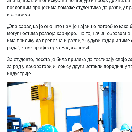
Значај практичног искуства потврђује и проф. др Љиља
пословним процесима помаже студентима да развију пр
изазовима.
„Ова сарадња је оно што нам је највише потребно како 
могућностима развоја каријере. На тај начин образовне 
има прилику да препозна и развије будући кадар и тиме
рада“, каже професорка Радовановић.
За студенте, посета је била прилика да тестирају своје
за рад у лабораторији, док су други истакли породичну т
индустрије.