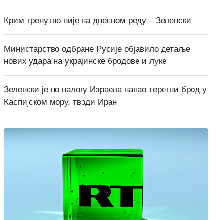
Крим тренутно није на дневном реду – Зеленски
Министарство одбране Русије објавило детаље
нових удара на украјинске бродове и луке
Зеленски је по налогу Израела напао теретни брод у
Каспијском мору, тврди Иран