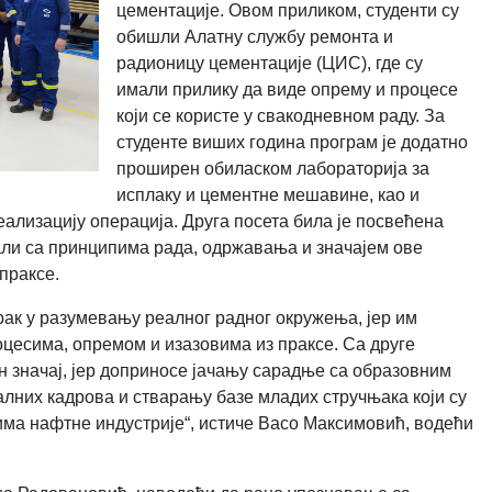
цементације. Овом приликом, студенти су
обишли Алатну службу ремонта и
радионицу цементације (ЦИС), где су
имали прилику да виде опрему и процесе
који се користе у свакодневном раду. За
студенте виших година програм је додатно
проширен обиласком лабораторија за
исплаку и цементне мешавине, као и
еализацију операција.
Друга посета била је посвећена
али са принципима рада, одржавања и значајем ове
праксе.
рак у разумевању реалног радног окружења, јер им
оцесима, опремом и изазовима из праксе. Са друге
ан значај, јер доприносе јачању сарадње са образовним
лних кадрова и стварању базе младих стручњака који су
ма нафтне индустрије“, истиче Васо Максимовић, водећи