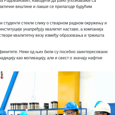
на Радовановић, наводећи да рано упознавање са
актичне вештине и лакше се прилагоде будућим
би студенти стекли слику о стварном радном окружењу и
институције унапређују квалитет наставе, а компанија
 створи квалитетну везу између образовања и тржишта
 афинитете. Неки од њих били су посебно заинтересовани
радицију као мотивацију, али и свест о значају нафтне