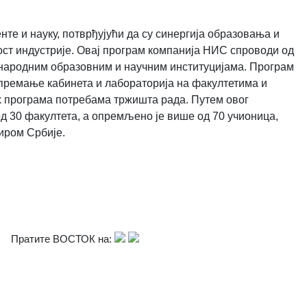
те и науку, потврђујући да су синергија образовања и
ост индустрије. Овај програм компанија НИС спроводи од
ународним образовним и научним институцијама. Програм
опремање кабинета и лабораторија на факултетима и
х програма потребама тржишта рада. Путем овог
д 30 факултета, а опремљено је више од 70 учионица,
иром Србије.
Пратите ВОСТОК на: