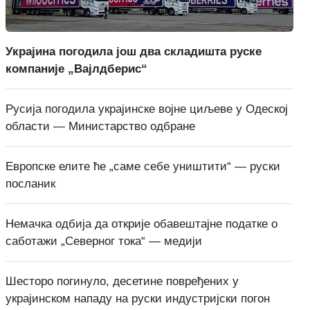
Украјина погодила још два складишта руске
компаније „Вајлдберис“
Русија погодила украјинске војне циљеве у Одеској
области — Министарство одбране
Европске елите ће „саме себе уништити“ — руски
посланик
Немачка одбија да открије обавештајне податке о
саботажи „Северног тока“ — медији
Шесторо погинуло, десетине повређених у
украјинском нападу на руски индустријски погон