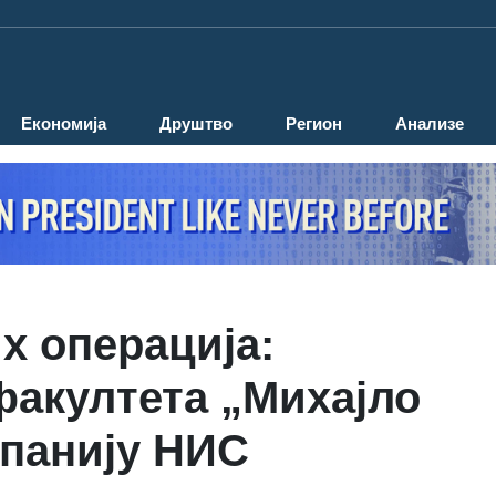
Економија
Друштво
Регион
Анализе
х операција:
факултета „Михајло
мпанију НИС