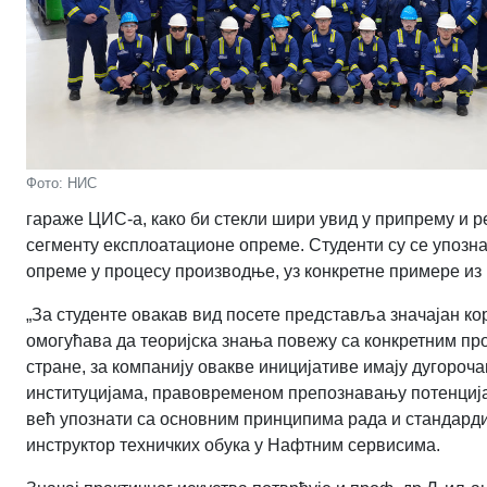
Фото: НИС
гараже ЦИС-а, како би стекли шири увид у припрему и р
сегменту експлоатационе опреме. Студенти су се упозн
опреме у процесу производње, уз конкретне примере из 
„За студенте овакав вид посете представља значајан ко
омогућава да теоријска знања повежу са конкретним пр
стране, за компанију овакве иницијативе имају дугороч
институцијама, правовременом препознавању потенција
већ упознати са основним принципима рада и стандарди
инструктор техничких обука у Нафтним сервисима.