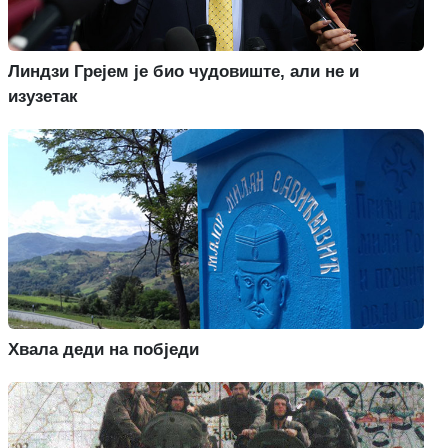
Линдзи Грејем је био чудовиште, али не и
изузетак
Хвала деди на побједи