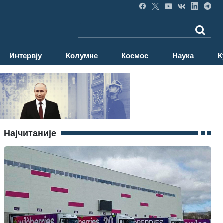
Интервју
Колумне
Космос
Наука
К
Најчитаније