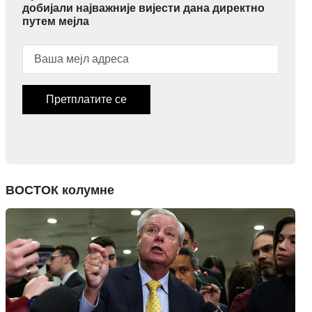
добијали најважније вијести дана директно
путем мејла
Претплатите се
ВОСТОК колумне