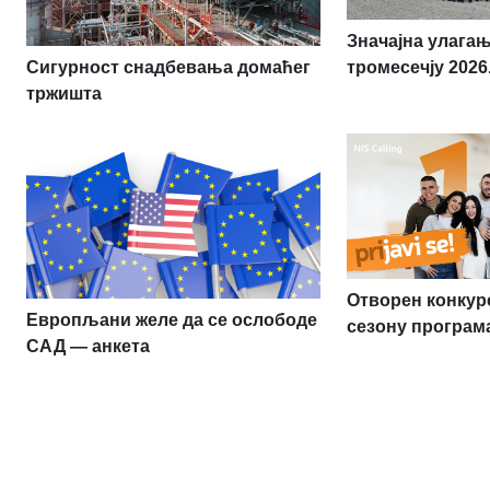
Значајна улага
Сигурност снадбевања домаћег
тромесечју 2026
тржишта
Отворен конкурс
Европљани желе да се ослободе
сезону програма
САД — анкета