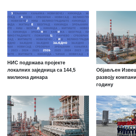
НИС подржава пројекте
Објављен Извеш
локалних заједница са 144,5
развоју компани
милиона динара
годину