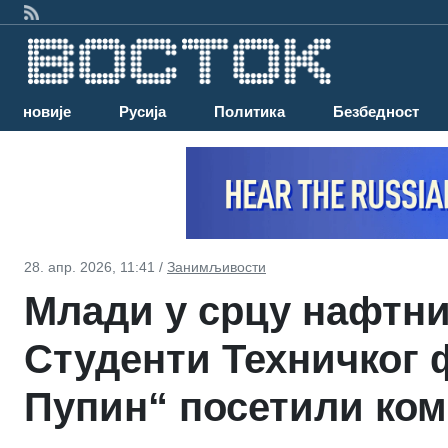
Најновије
Русија
Политика
Безбедност
28. апр. 2026, 11:41 /
Занимљивости
Млади у срцу нафтни
Студенти Техничког 
Пупин“ посетили ко