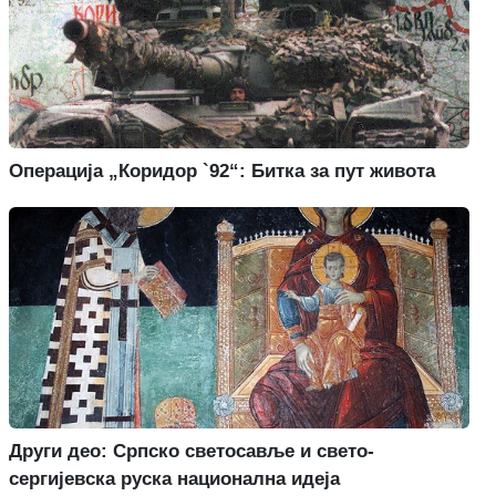
Операција „Коридор `92“: Битка за пут живота
Други део: Српско светосавље и свето-
сергијевска руска национална идеја