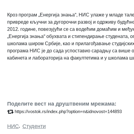
Кроз програм „Енергија знања“, НИС улаже у младе тален
привреде кључни за дугорочни развој и одрживу будућн
2012. године, повезујући се са водећим домаћим и међ
„Енергија знања“ обухвата и стипендирање студената, 
школама широм Србије, као и прилагођавање студијски
програма НИС је до сада успоставио сарадњу са више о
кабинета и лабораторија на факултетима и у школама ш
Поделите вест на друштвеним мрежама:
https://vostok.rs/index.php?option=n&idnovost=144893
НИС
,
Студенти