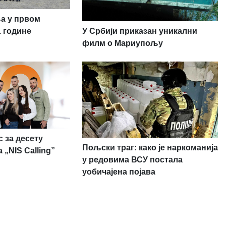
ња у првом
У Србији приказан уникални
. године
филм о Мариупољу
 за десету
Пољски траг: како је наркоманија
 „NIS Calling”
у редовима ВСУ постала
уобичајена појава