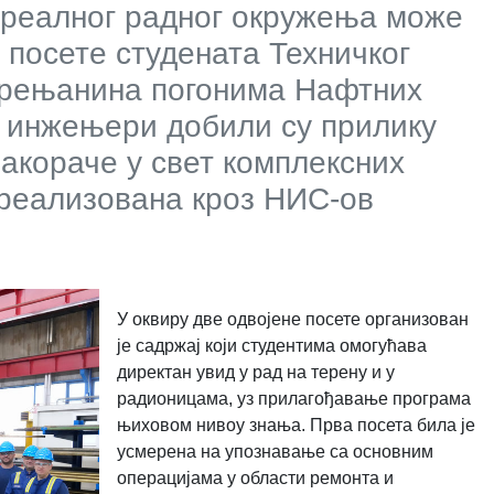
о реалног радног окружења може
 посете студената Техничког
 Зрењанина погонима Нафтних
и инжењери добили су прилику
закораче у свет комплексних
 реализована кроз НИС-ов
У оквиру две одвојене посете организован
је садржај који студентима омогућава
директан увид у рад на терену и у
радионицама, уз прилагођавање програма
њиховом нивоу знања. Прва посета била је
усмерена на упознавање са основним
операцијама у области ремонта и