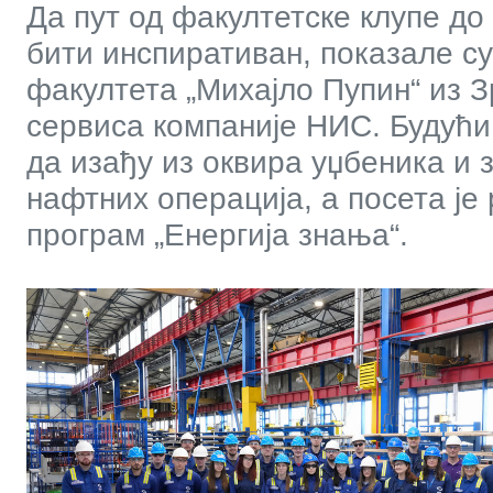
Да пут од факултетске клупе д
бити инспиративан, показале су
факултета „Михајло Пупин“ из
сервиса компаније НИС. Будућ
да изађу из оквира уџбеника и 
нафтних операција, а посета је
програм „Енергија знања“.