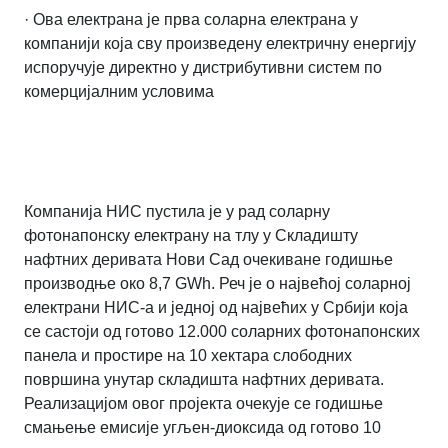
· Ова електрана је прва соларна електрана у
компанији која сву произведену електричну енергију
испоручује директно у дистрибутивни систем по
комерцијалним условима
Компанија НИС пустила је у рад соларну
фотонапонску електрану на тлу у Складишту
нафтних деривата Нови Сад очекиване годишње
производње око 8,7
GWh
. Реч је о највећој соларној
електрани НИС-а и једној од највећих у Србији која
се састоји од готово 12.000 соларних фотонапонских
панела и простире на 10 хектара слободних
површина унутар складишта нафтних деривата.
Реализацијом овог пројекта очекује се годишње
смањење емисије угљен-диоксида од готово 10