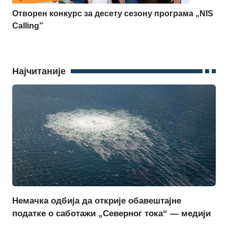
Отворен конкурс за десету сезону програма „NIS
Calling”
Најчитаније
Немачка одбија да открије обавештајне
податке о саботажи „Северног тока“ — медији