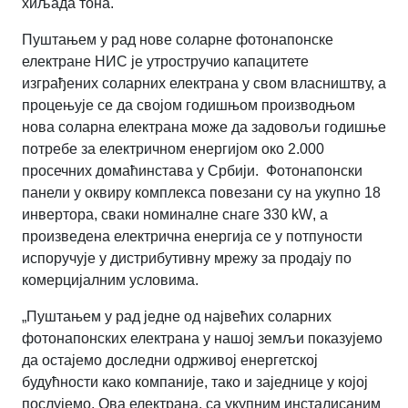
хиљада тона.
Пуштањем у рад нове соларне фотонапонске
електране НИС је утростручио капацитете
изграђених соларних електрана у свом власништву, а
процењује се да
својом годишњом производњом
нова соларна електрана може да задовољи годишње
потребе за електричном енергијом око 2.000
просечних домаћинстава у Србији. Фотонапонски
панели у оквиру комплекса повезани су на укупно 18
инвертора, сваки номиналне снаге
330
kW
, а
произведена електрична енергија се у потпуности
испоручује у дистрибутивну мрежу за продају по
комерцијалним условима.
„Пуштањем у рад једне од највећих соларних
фотонапонских електрана у нашој земљи показујемо
да остајемо доследни одрживој енергетској
будућности како компаније, тако и заједнице у којој
послујемо. Ова електрана, са укупним инсталисаним