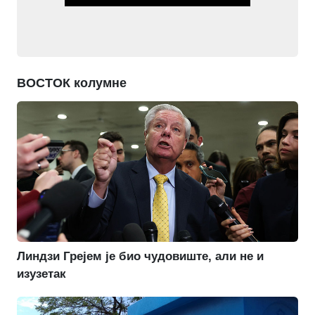
ВОСТОК колумне
Линдзи Грејем је био чудовиште, али не и
изузетак