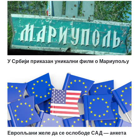
У Србији приказан уникални филм о Мариупољу
Европљани желе да се ослободе САД — анкета