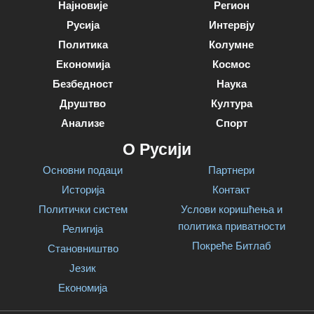
Најновије
Регион
Русија
Интервју
Политика
Колумне
Економија
Космос
Безбедност
Наука
Друштво
Култура
Анализе
Спорт
О Русији
Основни подаци
Партнери
Историја
Контакт
Политички систем
Услови коришћења и
политика приватности
Религија
Покреће Битлаб
Становништво
Језик
Економија