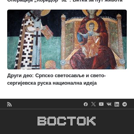
Други део: Српско светосавље и свето-
сергијевска руска национална идеја