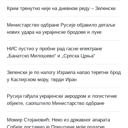
Крим тренутно није на дневном реду – Зеленски
Министарство одбране Русије објавило детаље
нових удара на украјинске бродове и луке
НИС пустио у пробни рад гасне електране
„Банатско Милошево“ и „Српска Црња“
Зеленски је по налогу Израела напао теретни брод
у Каспијском мору, тврди Иран
Русија гађала украјински аеродром и логистичке
објекте, саопштило Министарство одбране
Момир Стојановић: Неко из државног апарата
Србије доставио је Приштини моје податке