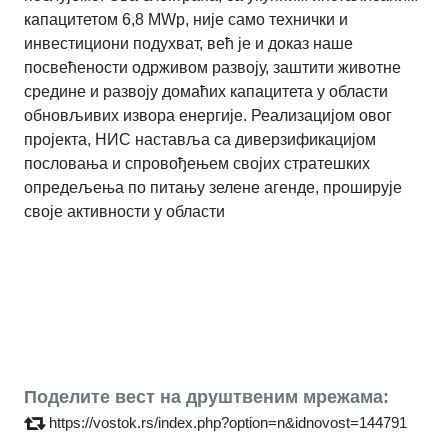
капацитетом 6,8 MWp, није само технички и
инвестициони подухват, већ је и доказ наше
посвећености одрживом развоју, заштити животне
средине и развоју домаћих капацитета у области
обновљивих извора енергије. Реализацијом овог
пројекта, НИС наставља са диверзификацијом
пословања и спровођењем својих стратешких
опредељења по питању зелене агенде, проширује
своје активности у области
Поделите вест на друштвеним мрежама:
https://vostok.rs/index.php?option=n&idnovost=144791