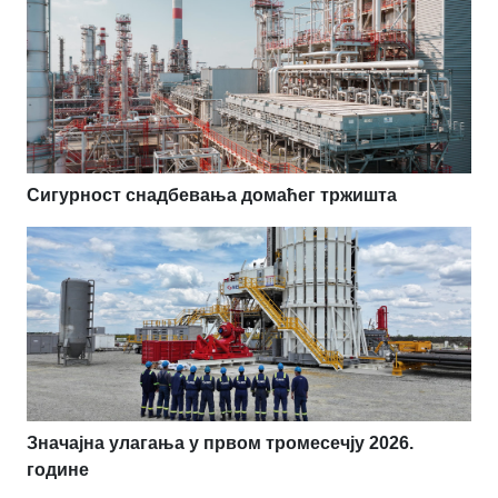
Сигурност снадбевања домаћег тржишта
Значајна улагања у првом тромесечју 2026.
године