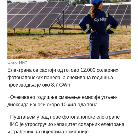
Фото: НИС
Електрана се састоји од готово 12.000 соларних
фотонапонских панела, а очекивана годишња
производња је око 8,7 GWh
· Очекивано годишње смањење емисије угљен-
диоксида износи скоро 10 хиљада тона
· Пуштањем у рад нове фотонапонске електране
НИС је утростручио капацитет соларних електрана
изграђених на објектима компаније