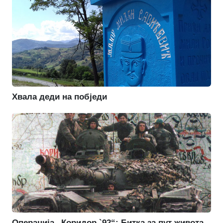
Хвала деди на побједи
Операција „Коридор `92“: Битка за пут живота