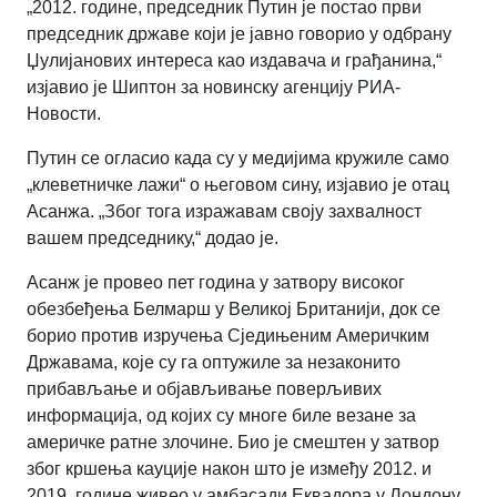
„2012. године, председник Путин је постао први
председник државе који је јавно говорио у одбрану
Џулијанових интереса као издавача и грађанина,“
изјавио је Шиптон за новинску агенцију РИА-
Новости.
Путин се огласио када су у медијима кружиле само
„клеветничке лажи“ о његовом сину, изјавио је отац
Асанжа. „Због тога изражавам своју захвалност
вашем председнику,“ додао је.
Асанж је провео пет година у затвору високог
обезбеђења Белмарш у Великој Британији, док се
борио против изручења Сједињеним Америчким
Државама, које су га оптужиле за незаконито
прибављање и објављивање поверљивих
информација, од којих су многе биле везане за
америчке ратне злочине. Био је смештен у затвор
због кршења кауције након што је између 2012. и
2019. године живео у амбасади Еквадора у Лондону,