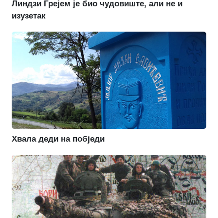
Линдзи Грејем је био чудовиште, али не и
изузетак
Хвала деди на побједи