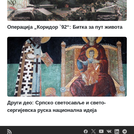
Операција „Коридор `92“: Битка за пут живота
Други део: Српско светосавље и свето-
сергијевска руска национална идеја