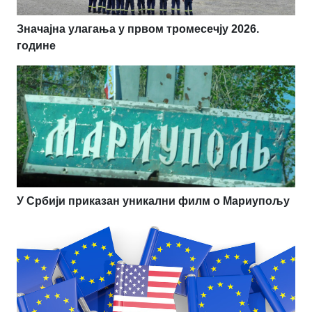
Значајна улагања у првом тромесечју 2026.
године
У Србији приказан уникални филм о Мариупољу