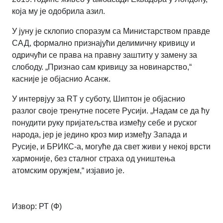
која му је одобрила азил.
У јуну је склопио споразум са Министарством правде
САД, формално признајући делимичну кривицу и
одричући се права на правну заштиту у замену за
слободу. „Признао сам кривицу за новинарство,“
касније је објаснио Асанж.
У интервјуу за RT у суботу, Шиптон је објаснио
разлог своје тренутне посете Русији. „Надам се да ћу
понудити руку пријатељства између себе и руског
народа, јер је једино кроз мир између Запада и
Русије, и БРИКС-а, могуће да свет живи у некој врсти
хармоније, без сталног страха од уништења
атомским оружјем,“ изјавио је.
Извор: РТ (Ф)