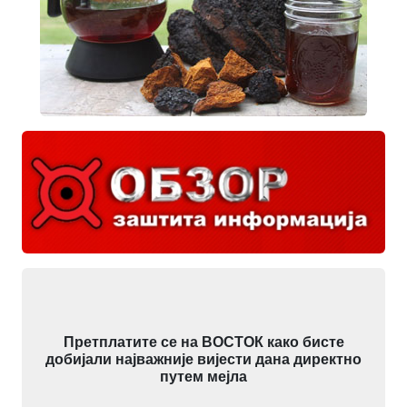
Претплатите се на ВОСТОК како бисте
добијали најважније вијести дана директно
путем мејла