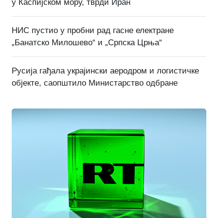
у Каспијском мору, тврди Иран
НИС пустио у пробни рад гасне електране
„Банатско Милошево“ и „Српска Црња“
Русија гађала украјински аеродром и логистичке
објекте, саопштило Министарство одбране