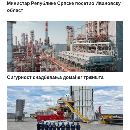
Министар Републике Српске посетио Ивановску
област
Сигурност снадбевања домаћег тржишта