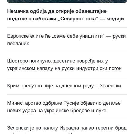
Немачка одбија да открије обавештајне
податке о саботажи „Северног тока“ — медији
Европске елите ће „саме себе уништити“ — руски
посланик
Шесторо погинуло, десетине повређених у
украјинском нападу на руски индустријски погон
Крим тренутно није на дневном реду – Зеленски
Министарство одбране Русије објавило детаље
нових удара на украјинске бродове и луке
Зеленски је по налогу Израела напао теретни брод