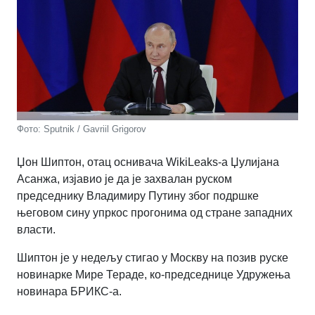
Фото: Sputnik / Gavriil Grigorov
Џон Шиптон, отац оснивача WikiLeaks-а Џулијана
Асанжа, изјавио је да је захвалан руском
председнику Владимиру Путину због подршке
његовом сину упркос прогонима од стране западних
власти.
Шиптон је у недељу стигао у Москву на позив руске
новинарке Мире Тераде, ко-председнице Удружења
новинара БРИКС-а.