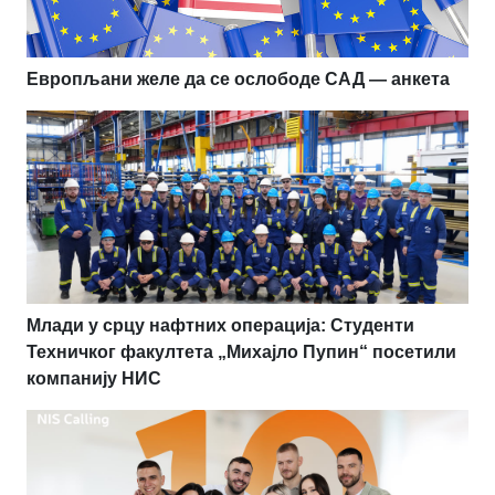
Европљани желе да се ослободе САД — анкета
Млади у срцу нафтних операција: Студенти
Техничког факултета „Михајло Пупин“ посетили
компанију НИС