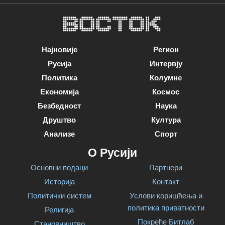
Најновије
Регион
Русија
Интервју
Политика
Колумне
Економија
Космос
Безбедност
Наука
Друштво
Култура
Анализе
Спорт
О Русији
Основни подаци
Партнери
Историја
Контакт
Политички систем
Услови коришћења и
политика приватности
Религија
Покреће Битлаб
Становништво