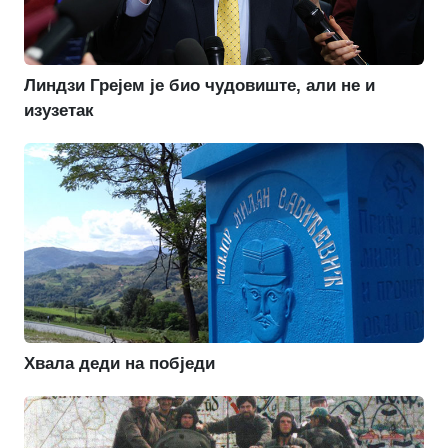
Линдзи Грејем је био чудовиште, али не и
изузетак
Хвала деди на побједи