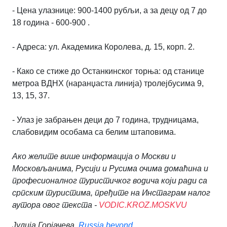
- Цена улазнице: 900-1400 рубљи, а за децу од 7 до
18 година - 600-900 .
- Адреса: ул. Академика Королева, д. 15, корп. 2.
- Како се стиже до Останкинског торња: од станице
метроа ВДНХ (наранџаста линија) тролејбусима 9,
13, 15, 37.
- Улаз је забрањен деци до 7 година, трудницама,
слабовидим особама са белим штаповима.
Ако желите више информација о Москви и
Московљанима, Русији и Русима очима домаћина и
професионалног туристичког водича који ради са
српским туристима, пређите на Инстаграм налог
аутора овог текста -
VODIC.KROZ.MOSKVU
Јулија Горјачева,
Russia beyond