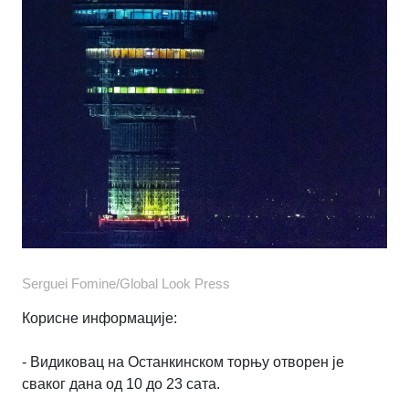
Serguei Fomine/Global Look Press
Корисне информације:
- Видиковац на Останкинском торњу отворен је
сваког дана од 10 до 23 сата.