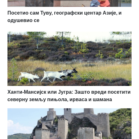
Посетио сам Туву, географски центар Азије, и
одушевио се
Ханти-Мансијск или Југра: Зашто вреди посетити
северну земљу пињола, ирваса и шамана