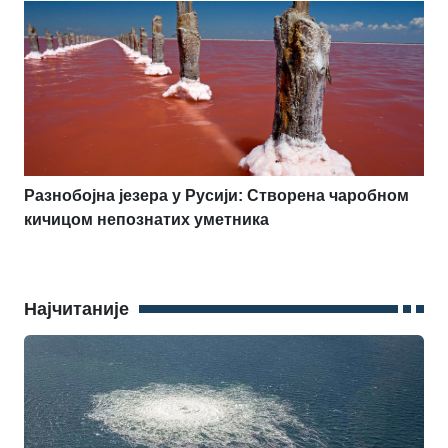
Разнобојна језера у Русији: Створена чаробном
кичицом непознатих уметника
Најчитаније