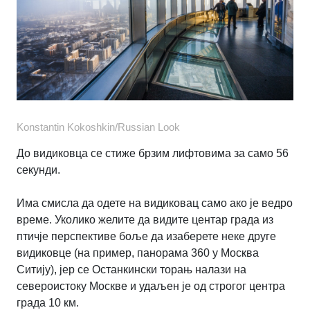
Konstantin Kokoshkin/Russian Look
До видиковца се стиже брзим лифтовима за само 56
секунди.
Има смисла да одете на видиковац само ако је ведро
време. Уколико желите да видите центар града из
птичје перспективе боље да изаберете неке друге
видиковце (на пример, панорама 360 у Москва
Ситију), јер се Останкински торањ налази на
североистоку Москве и удаљен је од строгог центра
града 10 км.