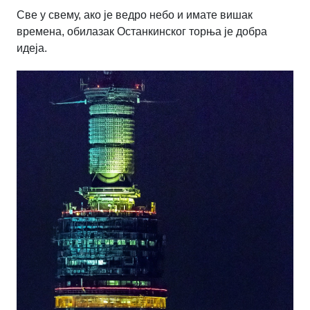
Све у свему, ако је ведро небо и имате вишак
времена, обилазак Останкинског торња је добра
идеја.