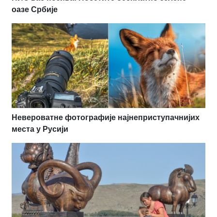
оазе Србије
Невероватне фотографије најнеприступачнијих
места у Русији