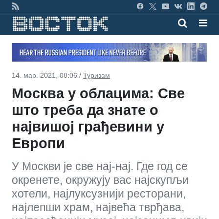
14. мар. 2021, 08:06 /
Туризам
Москва у облацима: Све
што треба да знате о
највишој грађевини у
Европи
У Москви је све нај-нај. Где год се
окренете, окружују вас најскупљи
хотели, најлуксузнији ресторани,
најлепши храм, највећа тврђава,