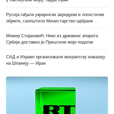
Русија гађала украјински аеродром и логистичке
објекте, саопштило Министарство одбране
Момир Стојановић: Неко из државног апарата
Србије доставио је Приштини моје податке
САД и Израел организовали мигрантску инвазију
на Шпанију — Иран