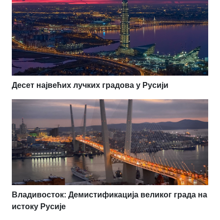
Десет највећих лучких градова у Русији
Владивосток: Демистификација великог града на
истоку Русије