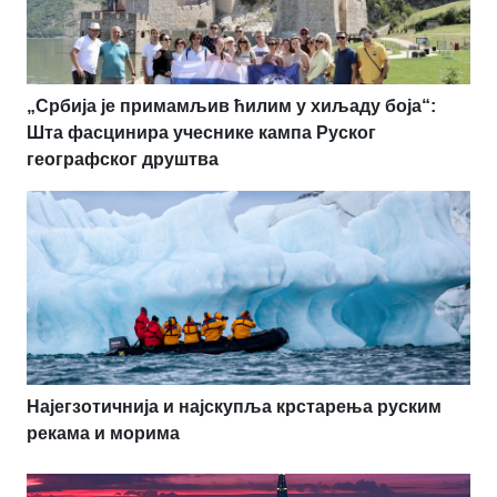
„Србија је примамљив ћилим у хиљаду боја“:
Шта фасцинира учеснике кампа Руског
географског друштва
Најегзотичнија и најскупља крстарења руским
рекама и морима