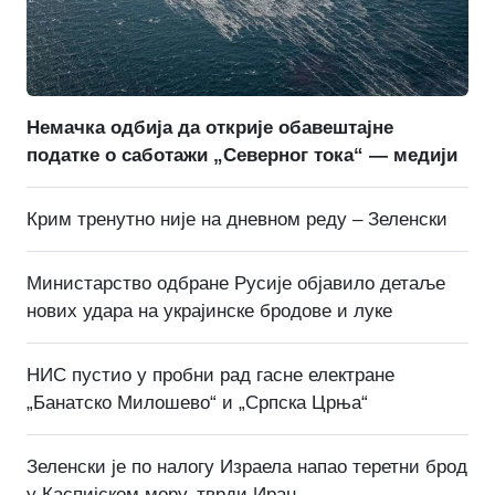
Немачка одбија да открије обавештајне
податке о саботажи „Северног тока“ — медији
Крим тренутно није на дневном реду – Зеленски
Министарство одбране Русије објавило детаље
нових удара на украјинске бродове и луке
НИС пустио у пробни рад гасне електране
„Банатско Милошево“ и „Српска Црња“
Зеленски је по налогу Израела напао теретни брод
у Каспијском мору, тврди Иран