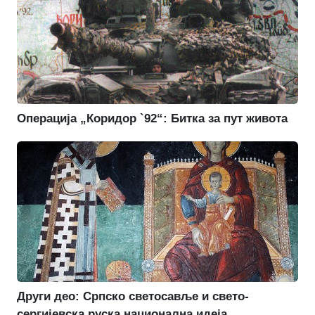
Операција „Коридор `92“: Битка за пут живота
Други део: Српско светосавље и свето-
сергијевска руска национална идеја