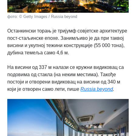
фото: © Getty Images / Russia beyond
Останкински торањ је тријумф совјетске архитектуре
пост-стаљинске епохе. Занимљиво је да при таквој
висини и укупној тежини конструкције (55 000 тона),
дубина темеља само 4,6 м.
На висини од 337 м налази се кружни видиковац са
подовима од стакла (на неким местима). Такође
постоји и отворени видиковац на висини од 340 м
који је отворен само лети, пише
Russia beyond
.