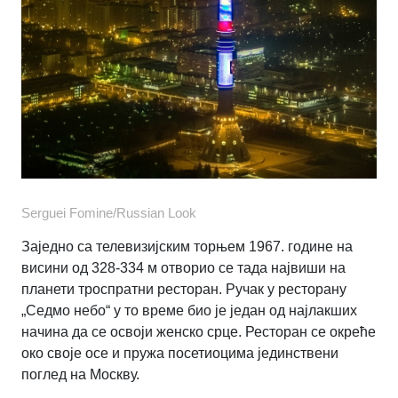
Serguei Fomine/Russian Look
Заједно са телевизијским торњем 1967. године на
висини од 328-334 м отворио се тада највиши на
планети троспратни ресторан. Ручак у ресторану
„Седмо небо“ у то време био је један од најлакших
начина да се освоји женско срце. Ресторан се окреће
око своје осе и пружа посетиоцима јединствени
поглед на Москву.