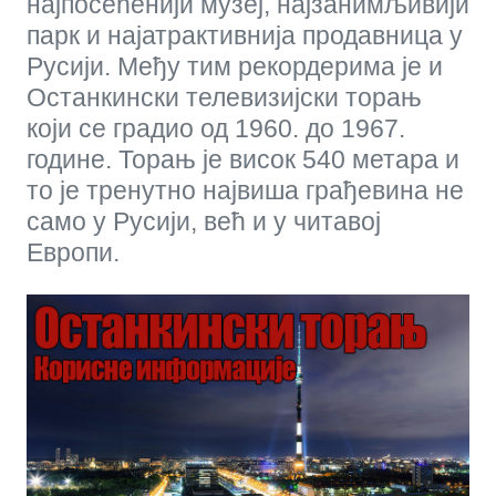
најпосећенији музеј, најзанимљивији
парк и најатрактивнија продавница у
Русији. Међу тим рекордерима је и
Останкински телевизијски торањ
који се градио од 1960. до 1967.
године. Торањ је висок 540 метара и
то је тренутно највиша грађевина не
само у Русији, већ и у читавој
Европи.