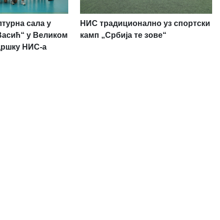
турна сала у
НИС традиционално уз спортски
Васић“ у Великом
камп „Србија те зове“
дршку НИС-а