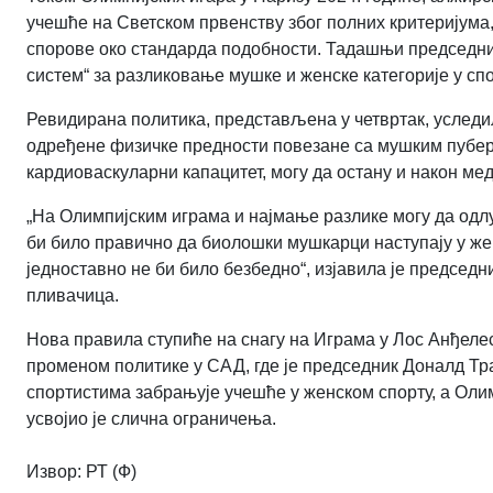
учешће на Светском првенству због полних критеријума, 
спорове око стандарда подобности. Тадашњи председник 
систем“ за разликовање мушке и женске категорије у спо
Ревидирана политика, представљена у четвртак, уследил
одређене физичке предности повезане са мушким пубер
кардиоваскуларни капацитет, могу да остану и након м
„На Олимпијским играма и најмање разлике могу да одлуч
би било правично да биолошки мушкарци наступају у жен
једноставно не би било безбедно“, изјавила је предсе
пливачица.
Нова правила ступиће на снагу на Играма у Лос Анђелес
променом политике у САД, где је председник Доналд Тр
спортистима забрањује учешће у женском спорту, а Ол
усвојио је слична ограничења.
Извор:
РТ (Ф)