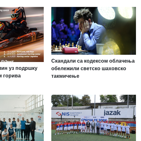
Скандали са кодексом облачења
лин уз подршку
обележили светско шаховско
м горива
такмичење