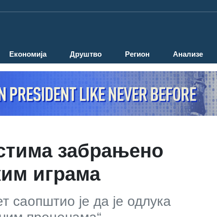
Економија
Друштво
Регион
Анализе
стима забрањено
ким играма
 саопштио је да је одлука