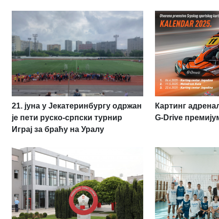
21. јуна у Јекатеринбургу одржан
Картинг адрена
је пети руско-српски турнир
G-Drive премију
Играј за браћу на Уралу