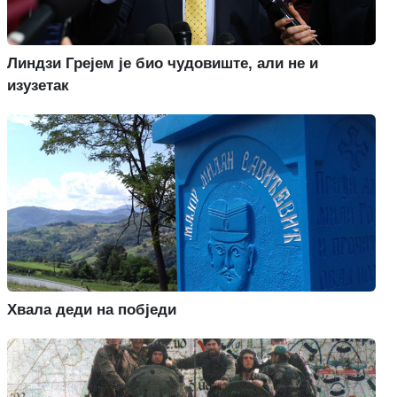
Линдзи Грејем је био чудовиште, али не и
изузетак
Хвала деди на побједи