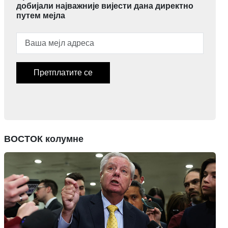
добијали најважније вијести дана директно
путем мејла
Претплатите се
ВОСТОК колумне