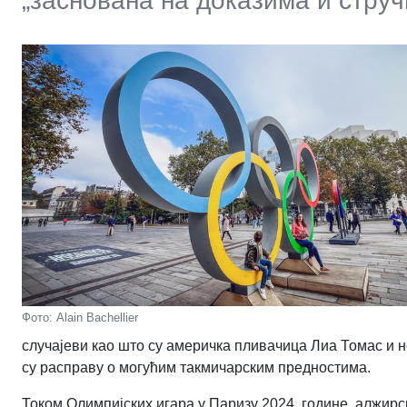
„заснована на доказима и стру
Фото: Alain Bachellier
случајеви као што су америчка пливачица Лиа Томас и 
су расправу о могућим такмичарским предностима.
Током Олимпијских игара у Паризу 2024. године, алжирс