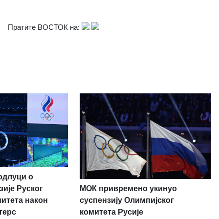
Пратите ВОСТОК на:
одлуци о
МОК привремено укинуо
зије Руског
суспензију Олимпијског
митета након
комитета Русије
терс