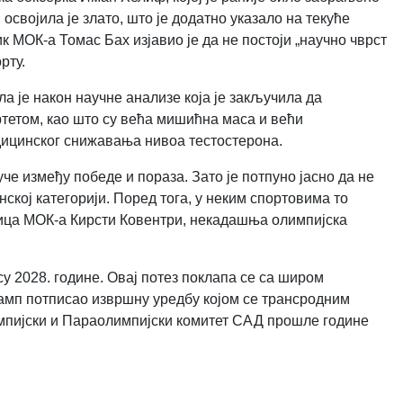
освојила је злато, што је додатно указало на текуће
МОК-а Томас Бах изјавио је да не постоји „научно чврст
рту.
а је након научне анализе која је закључила да
тетом, као што су већа мишићна маса и већи
едицинског снижавања нивоа тестостерона.
е између победе и пораза. Зато је потпуно јасно да не
ској категорији. Поред тога, у неким спортовима то
дница МОК-а Кирсти Ковентри, некадашња олимпијска
у 2028. године. Овај потез поклапа се са широм
амп потписао извршну уредбу којом се трансродним
импијски и Параолимпијски комитет САД прошле године