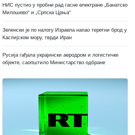
НИС пустио у пробни рад гасне електране „Банатско
Милошево“ и „Српска Црња“
Зеленски је по налогу Израела напао теретни брод у
Каспијском мору, тврди Иран
Русија гађала украјински аеродром и логистичке
објекте, саопштило Министарство одбране