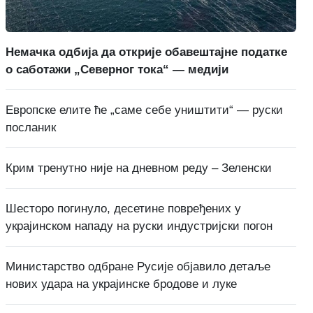
Немачка одбија да открије обавештајне податке
о саботажи „Северног тока“ — медији
Европске елите ће „саме себе уништити“ — руски
посланик
Крим тренутно није на дневном реду – Зеленски
Шесторо погинуло, десетине повређених у
украјинском нападу на руски индустријски погон
Министарство одбране Русије објавило детаље
нових удара на украјинске бродове и луке