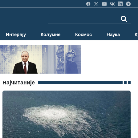
Интервју
Колумне
Космос
Наука
К
Најчитаније