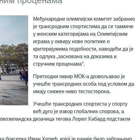
чним проценама“
Међународни олимпијски комитет забранио
је трансродним спортистима да се такмиче
у женским категоријама на Олимпијским
играма у оквиру нове политике о
критеријумима подобности, наводећи да је
та одлука „заснована на доказима и
стручним проценама“.
Претходни оквир МОК-а дозвољавао је
учешће трансродних особа под условом да
имају снижен ниво тестостерона.
Учешће трансродних спортиста у спорту
већ дуго је извор глобалних спорова, а
новозеландска дизачица тегова Лорел Хабард подстакли
ка боксерка Иман Хелиф, којој је раније било забрањено