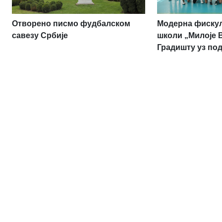
Отворено писмо фудбалском
Модерна фискул
савезу Србије
школи „Милоје 
Градишту уз по