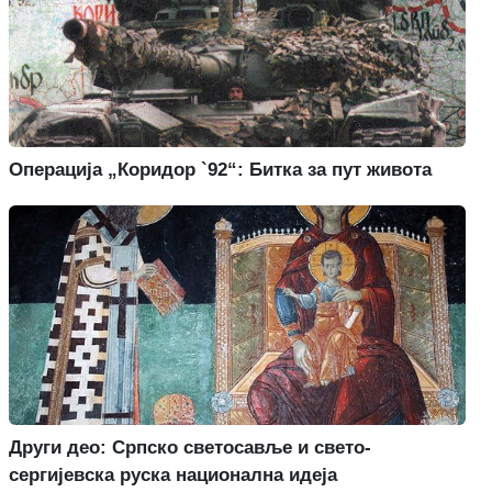
Операција „Коридор `92“: Битка за пут живота
Други део: Српско светосавље и свето-
сергијевска руска национална идеја