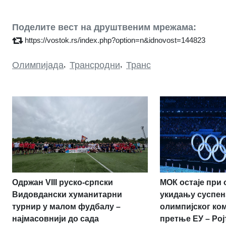
Поделите вест на друштвеним мрежама:
https://vostok.rs/index.php?option=n&idnovost=144823
Олимпијада
,
Трансродни
,
Транс
МОК остаје при 
Одржан VIII руско-српски
укидању суспен
Видовдански хуманитарни
олимпијског ко
турнир у малом фудбалу –
претње ЕУ – Рој
најмасовнији до сада