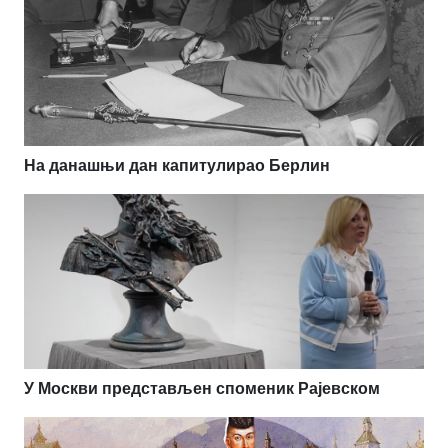
На данашњи дан капитулирао Берлин
У Москви представљен споменик Рајевском