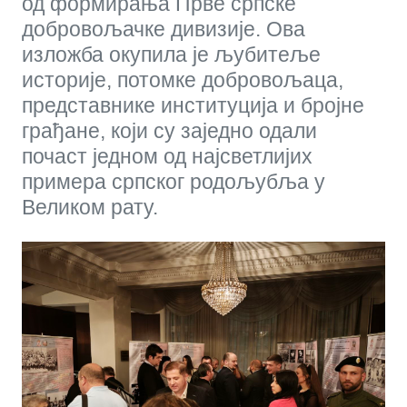
од формирања Прве српске
добровољачке дивизије. Ова
изложба окупила је љубитеље
историје, потомке добровољаца,
представнике институција и бројне
грађане, који су заједно одали
почаст једном од најсветлијих
примера српског родољубља у
Великом рату.