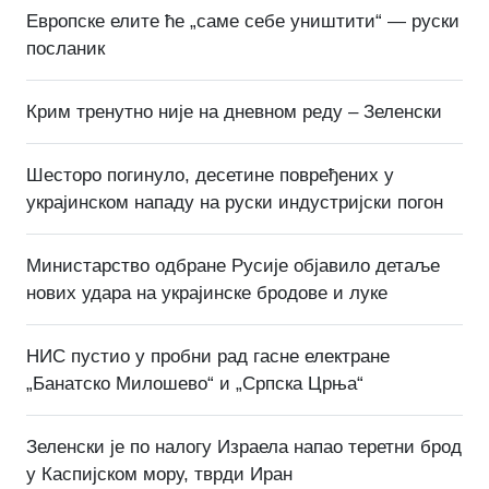
Европске елите ће „саме себе уништити“ — руски
посланик
Крим тренутно није на дневном реду – Зеленски
Шесторо погинуло, десетине повређених у
украјинском нападу на руски индустријски погон
Министарство одбране Русије објавило детаље
нових удара на украјинске бродове и луке
НИС пустио у пробни рад гасне електране
„Банатско Милошево“ и „Српска Црња“
Зеленски је по налогу Израела напао теретни брод
у Каспијском мору, тврди Иран