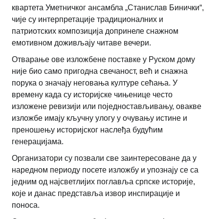
квартета Уметничког ансамбла „Станислав Бинички“,
чије су интерпретације традиционалних и
патриотских композиција допринеле снажном
емотивном доживљају читаве вечери.
Отварање ове изложбене поставке у Руском дому
није био само пригодна свечаност, већ и снажна
порука о значају неговања културе сећања. У
времену када су историјске чињенице често
изложене ревизији или поједностављивању, овакве
изложбе имају кључну улогу у очувању истине и
преношењу историјског наслеђа будућим
генерацијама.
Организатори су позвали све заинтересоване да у
наредном периоду посете изложбу и упознају се са
једним од најсветлијих поглавља српске историје,
које и данас представља извор инспирације и
поноса.