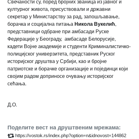
Свечаности су, поред бројних званица из јавног и
културног живота, присуствовали и државни
секретар у Министарству за рад, запошљавање,
борачка и социјална питања
Никола Вукелић
,
представници одбране при амбасади Руске
Федерације у Београду, амбасаде Белорусије,
кадети Војне академије и студенти Криминалистичко-
полицијског универзитета, представник Руског
историјског друштва у Србији, као и бројне
патриотске и борачке организације и појединци који
својим радом доприносе очувању историјског
сећања.
Д.О.
Поделите вест на друштвеним мрежама:
https://vostok.rs/index.php?option=n&idnovost=144862