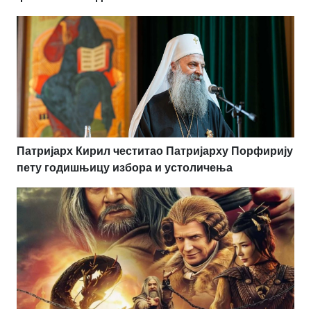
Патријарх Кирил честитао Патријарху Порфирију
пету годишњицу избора и устоличења