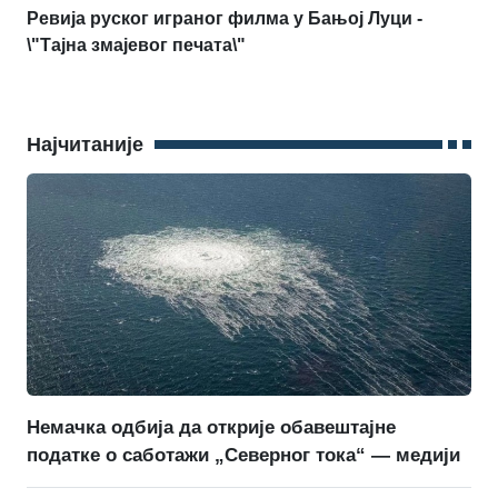
Ревија руског играног филма у Бањој Луци -
\"Tајна змајевог печата\"
Најчитаније
Немачка одбија да открије обавештајне
податке о саботажи „Северног тока“ — медији