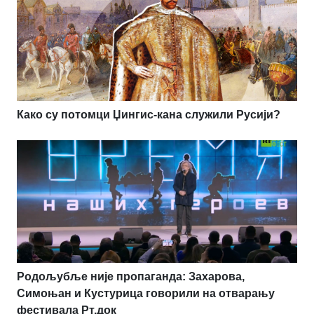
Како су потомци Џингис-кана служили Русији?
Родољубље није пропаганда: Захарова,
Симоњан и Кустурица говорили на отварању
фестивала Рт.док