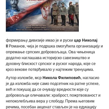
формирању дивизије имао је и руски
цар Николај
II
Романов, чија је подршка омогућила организацију и
опремање српских добровољаца. Ова чињеница
додатно наглашава историјско савезништво и
духовну блискост српског и руског народа, које се
кроз векове потврђивало у најтежим тренуцима.
Аутор изложбе, мср
Никола Филиповић
, нагласио
је да изложба није само подсетник на ратне успехе,
већ и покушај да се очувају вредности које су
добровољци оличавали: храброст, пожртвованост и
непоколебљива вера у слободу. Према његовим
речима, посебан акценат стављен је на едукацију