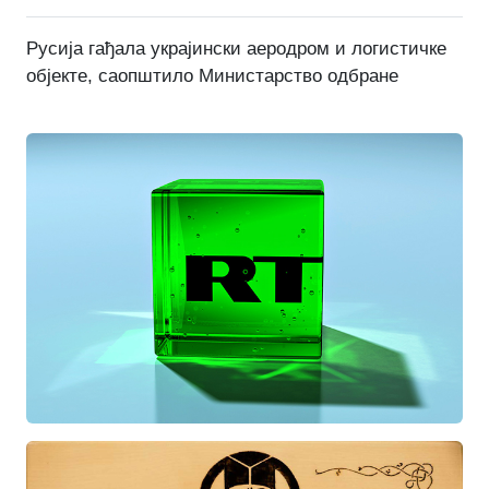
Русија гађала украјински аеродром и логистичке
објекте, саопштило Министарство одбране