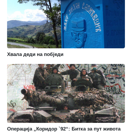
Хвала деди на побједи
Операција „Коридор `92“: Битка за пут живота