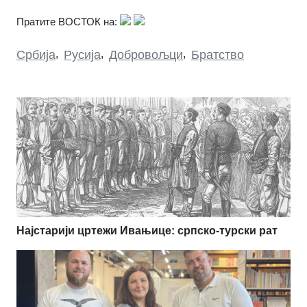
Пратите ВОСТОК на:
Србија
,
Русија
,
Добровољци
,
Братство
Најстарији цртежи Ивањице: српско-турски рат