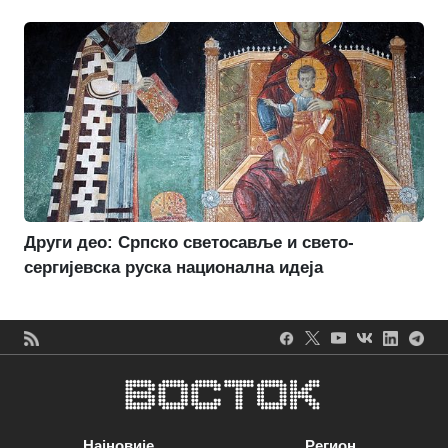
Други део: Српско светосавље и свето-
сергијевска руска национална идеја
Најновије
Регион