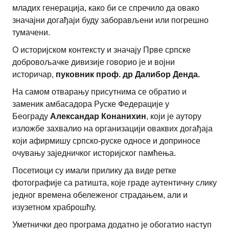
младих генерација, како би се спречило да овако
значајни догађаји буду заборављени или погрешно
тумачени.
О историјском контексту и значају Прве српске
добровољачке дивизије говорио је и војни
историчар,
пуковник проф. др Далибор Денда.
На самом отварању присутнима се обратио и
заменик амбасадора Руске Федерације у
Београду
Александар Конанихин
, који је аутору
изложбе захвалио на организацији оваквих догађаја
који афирмишу српско-руске односе и доприносе
очувању заједничког историјског памћења.
Посетиоци су имали прилику да виде ретке
фотографије са ратишта, које граде аутентичну слику
једног времена обележеног страдањем, али и
изузетном храброшћу.
Уметнички део програма додатно је обогатио наступ