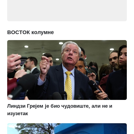
ВОСТОК колумне
Линдзи Грејем је био чудовиште, али не и
изузетак