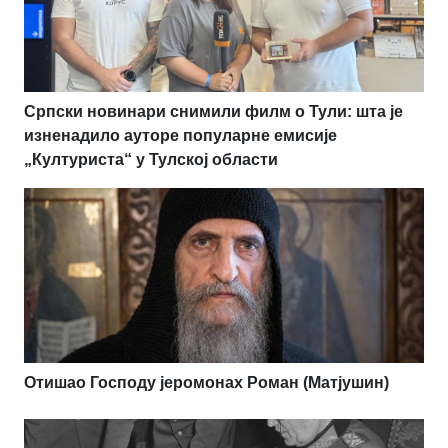
Српски новинари снимили филм о Тули: шта је
изненадило ауторе популарне емисије
„Културиста“ у Тулској области
Отишао Господу јеромонах Роман (Матјушин)