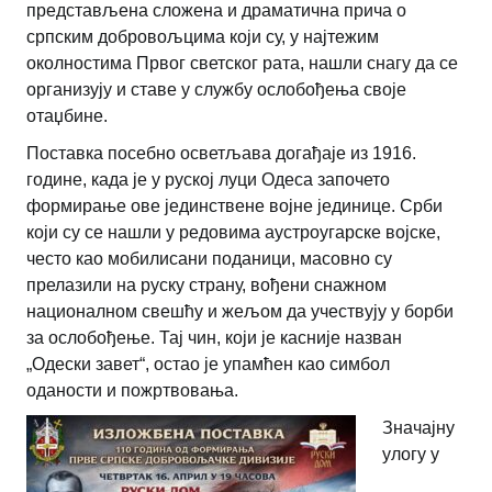
представљена сложена и драматична прича о
српским добровољцима који су, у најтежим
околностима Првог светског рата, нашли снагу да се
организују и ставе у службу ослобођења своје
отаџбине.
Поставка посебно осветљава догађаје из 1916.
године, када је у руској луци Одеса започето
формирање ове јединствене војне јединице. Срби
који су се нашли у редовима аустроугарске војске,
често као мобилисани поданици, масовно су
прелазили на руску страну, вођени снажном
националном свешћу и жељом да учествују у борби
за ослобођење. Тај чин, који је касније назван
„Одески завет“, остао је упамћен као симбол
оданости и пожртвовања.
Значајну
улогу у