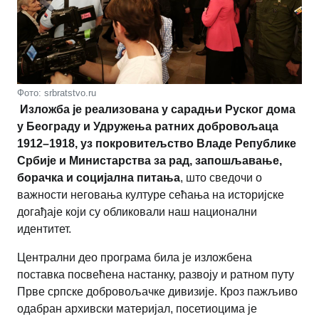
Фото: srbratstvo.ru
Изложба је реализована у сарадњи Руског дома
у Београду и Удружења ратних добровољаца
1912–1918, уз покровитељство Владе Републике
Србије и Министарства за рад, запошљавање,
борачка и социјална питања
, што сведочи о
важности неговања културе сећања на историјске
догађаје који су обликовали наш национални
идентитет.
Централни део програма била је изложбена
поставка посвећена настанку, развоју и ратном путу
Прве српске добровољачке дивизије. Кроз пажљиво
одабран архивски материјал, посетиоцима је