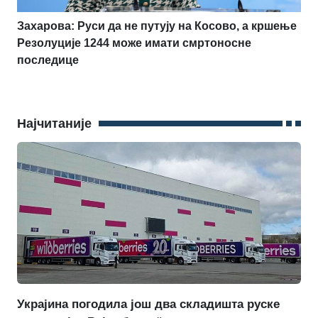
Захарова: Руси да не путују на Косово, а кршење
Резолуције 1244 може имати смртоносне
последице
Најчитаније
Украјина погодила још два складишта руске