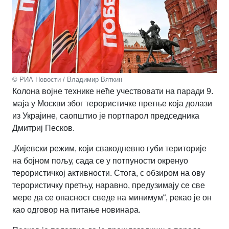
© РИА Новости / Владимир Вяткин
Колона војне технике неће учествовати на паради 9.
маја у Москви због терористичке претње која долази
из Украјине, саопштио је портпарол председника
Дмитриј Песков.
„Кијевски режим, који свакодневно губи територије
на бојном пољу, сада се у потпуности окренуо
терористичкој активности. Стога, с обзиром на ову
терористичку претњу, наравно, предузимају се све
мере да се опасност сведе на минимум“, рекао је он
као одговор на питање новинара.