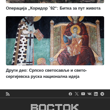
Операција „Коридор `92“: Битка за пут живота
Други део: Српско светосавље и свето-
сергијевска руска национална идеја