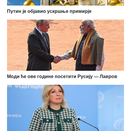
Путин је објавио ускршње примирје
Моди ће ове године посетити Русију — Лавров