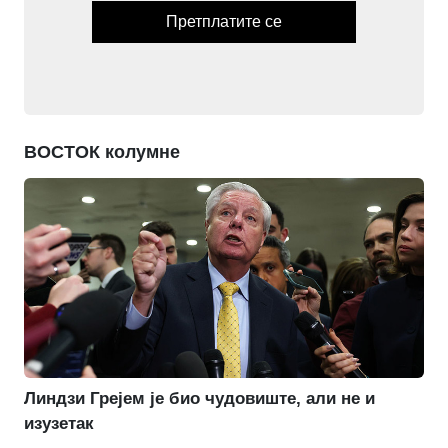
Претплатите се
ВОСТОК колумне
Линдзи Грејем је био чудовиште, али не и
изузетак