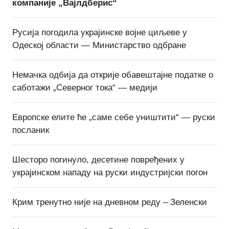
компаније „Вајлдберис“
Русија погодила украјинске војне циљеве у
Одеској области — Министарство одбране
Немачка одбија да открије обавештајне податке о
саботажи „Северног тока“ — медији
Европске елите ће „саме себе уништити“ — руски
посланик
Шесторо погинуло, десетине повређених у
украјинском нападу на руски индустријски погон
Крим тренутно није на дневном реду – Зеленски