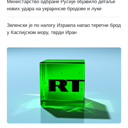
Министарство одбране Русије објавило детаље
нових удара на украјинске бродове и луке
Зеленски је по налогу Израела напао теретни брод
у Каспијском мору, тврди Иран