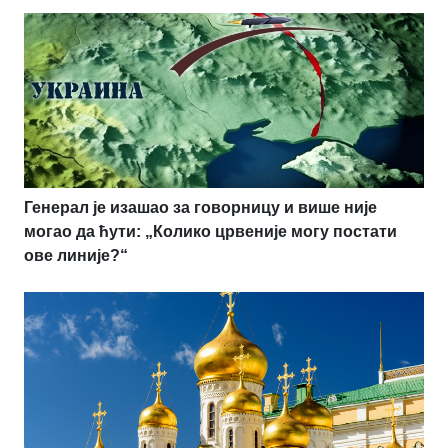
Генерал је изашао за говорницу и више није
могао да ћути: „Колико црвеније могу постати
ове линије?“