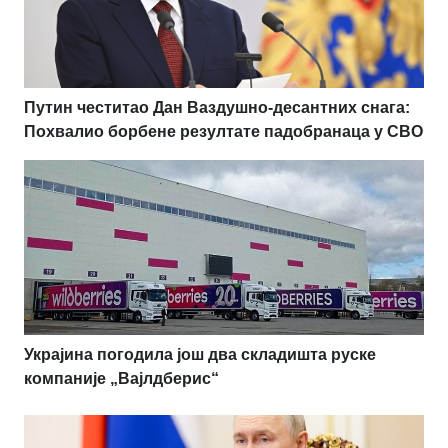
Путин честитао Дан Ваздушно-десантних снага:
Похвалио борбене резултате падобранаца у СВО
Украјина погодила још два складишта руске
компаније „Вајлдберис“