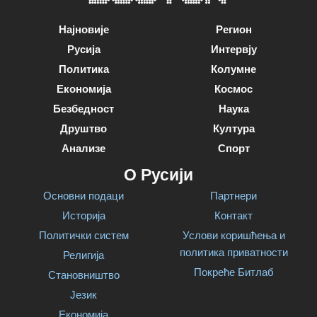
Најновије
Регион
Русија
Интервју
Политика
Колумне
Економија
Космос
Безбедност
Наука
Друштво
Култура
Анализе
Спорт
О Русији
Основни подаци
Партнери
Историја
Контакт
Политички систем
Услови коришћења и
политика приватности
Религија
Покреће Битлаб
Становништво
Језик
Економија