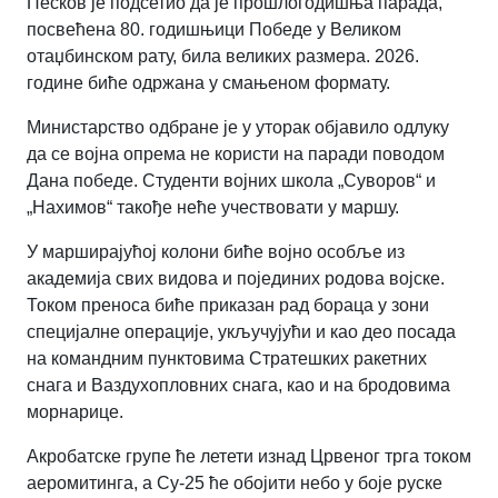
Песков је подсетио да је прошлогодишња парада,
посвећена 80. годишњици Победе у Великом
отаџбинском рату, била великих размера. 2026.
године биће одржана у смањеном формату.
Министарство одбране је у уторак објавило одлуку
да се војна опрема не користи на паради поводом
Дана победе. Студенти војних школа „Суворов“ и
„Нахимов“ такође неће учествовати у маршу.
У марширајућој колони биће војно особље из
академија свих видова и појединих родова војске.
Током преноса биће приказан рад бораца у зони
специјалне операције, укључујући и као део посада
на командним пунктовима Стратешких ракетних
снага и Ваздухопловних снага, као и на бродовима
морнарице.
Акробатске групе ће летети изнад Црвеног трга током
аеромитинга, а Су-25 ће обојити небо у боје руске