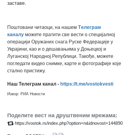
заставе.
Поштовани читаоци, на нашем
Tелеграм
каналу
можете пратити све вести о специјалној
операцији Оружаних снага Руске Федерације у
Украјини, као и о дешавањима у Доњецкој и
Луганској Народној Републици. Такође, можете
погледати видео снимке, карте и фотографије које
стално пристижу.
Наш Телеграм канал -
https://t.me/vostokvesti
Извор: РИА Новости
Поделите вест на друштвеним мрежама:
https://vostok.rs/index.php?option=n&idnovost=144890