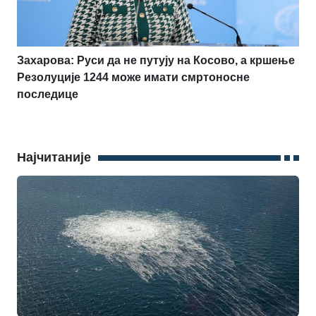
Захарова: Руси да не путују на Косово, а кршење
Резолуције 1244 може имати смртоносне
последице
Најчитаније