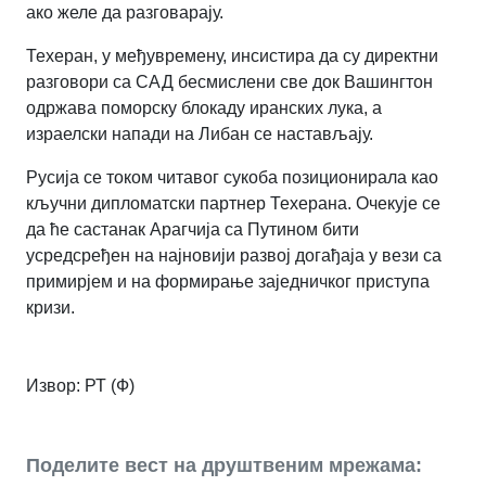
ако желе да разговарају.
Техеран, у међувремену, инсистира да су директни
разговори са САД бесмислени све док Вашингтон
одржава поморску блокаду иранских лука, а
израелски напади на Либан се настављају.
Русија се током читавог сукоба позиционирала као
кључни дипломатски партнер Техерана. Очекује се
да ће састанак Арагчија са Путином бити
усредсређен на најновији развој догађаја у вези са
примирјем и на формирање заједничког приступа
кризи.
Извор: РТ (Ф)
Поделите вест на друштвеним мрежама: