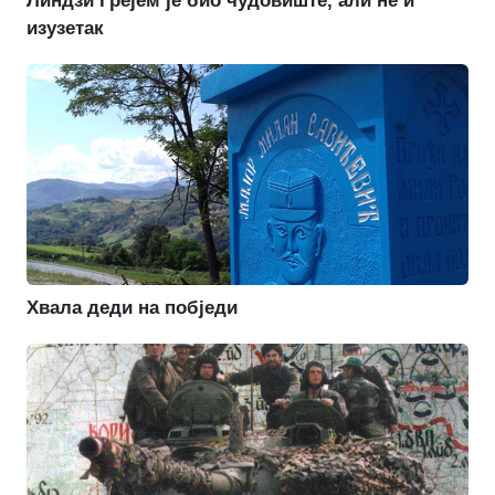
Линдзи Грејем је био чудовиште, али не и
изузетак
Хвала деди на побједи