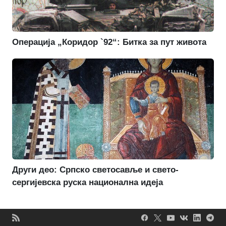
Операција „Коридор `92“: Битка за пут живота
Други део: Српско светосавље и свето-
сергијевска руска национална идеја