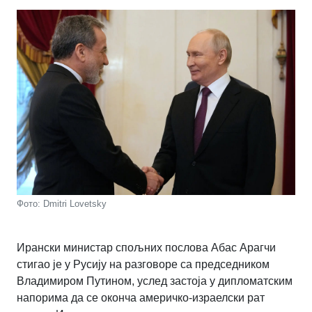
Фото: Dmitri Lovetsky
Ирански министар спољних послова Абас Арагчи
стигао је у Русију на разговоре са председником
Владимиром Путином, услед застоја у дипломатским
напорима да се оконча америчко-израелски рат