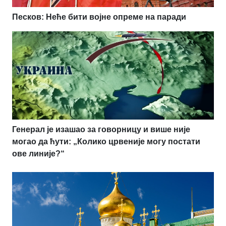
Песков: Неће бити војне опреме на паради
Генерал је изашао за говорницу и више није
могао да ћути: „Колико црвеније могу постати
ове линије?“