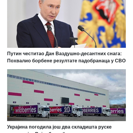
Путин честитао Дан Ваздушно-десантних снага:
Похвалио борбене резултате падобранаца у СВО
Украјина погодила још два складишта руске