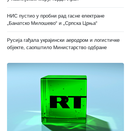
НИС пустио у пробни рад гасне електране
„Банатско Милошево“ и „Српска Црња“
Русија гађала украјински аеродром и логистичке
објекте, саопштило Министарство одбране