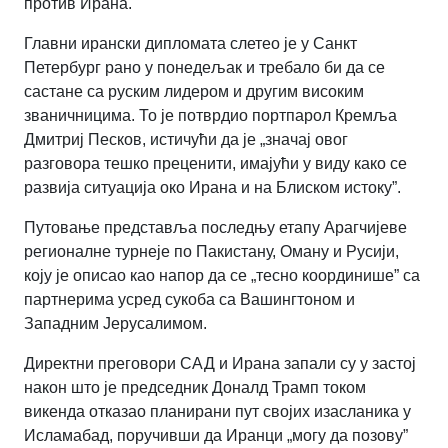
против Ирана.
Главни ирански дипломата слетео је у Санкт
Петербург рано у понедељак и требало би да се
састане са руским лидером и другим високим
званичницима. То је потврдио портпарол Кремља
Дмитриј Песков, истичући да је „значај овог
разговора тешко преценити, имајући у виду како се
развија ситуација око Ирана и на Блиском истоку”.
Путовање представља последњу етапу Арагчијеве
регионалне турнеје по Пакистану, Оману и Русији,
коју је описао као напор да се „тесно координише” са
партнерима усред сукоба са Вашингтоном и
Западним Јерусалимом.
Директни преговори САД и Ирана запали су у застој
након што је председник Доналд Трамп током
викенда отказао планирани пут својих изасланика у
Исламабад, поручивши да Иранци „могу да позову”