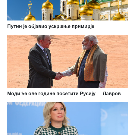
Путин је објавио ускршње примирје
Моди ће ове године посетити Русију — Лавров