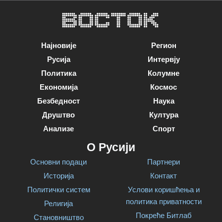
Најновије
Регион
Русија
Интервју
Политика
Колумне
Економија
Космос
Безбедност
Наука
Друштво
Култура
Анализе
Спорт
О Русији
Основни подаци
Партнери
Историја
Контакт
Политички систем
Услови коришћења и
политика приватности
Религија
Покреће Битлаб
Становништво