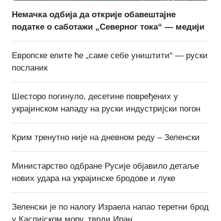
Немачка одбија да открије обавештајне
податке о саботажи „Северног тока“ — медији
Европске елите ће „саме себе уништити“ — руски
посланик
Шесторо погинуло, десетине повређених у
украјинском нападу на руски индустријски погон
Крим тренутно није на дневном реду – Зеленски
Министарство одбране Русије објавило детаље
нових удара на украјинске бродове и луке
Зеленски је по налогу Израела напао теретни брод
у Каспијском мору, тврди Иран