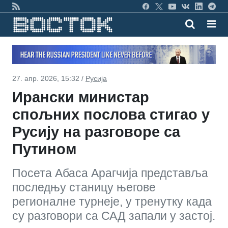
27. апр. 2026, 15:32 /
Русија
Ирански министар
спољних послова стигао у
Русију на разговоре са
Путином
Посета Абаса Арагчија представља
последњу станицу његове
регионалне турнеје, у тренутку када
су разговори са САД запали у застој.