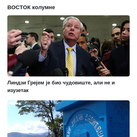
ВОСТОК колумне
Линдзи Грејем је био чудовиште, али не и
изузетак