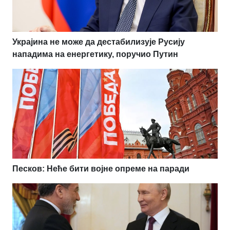
Украјина не може да дестабилизује Русију
нападима на енергетику, поручио Путин
Песков: Неће бити војне опреме на паради