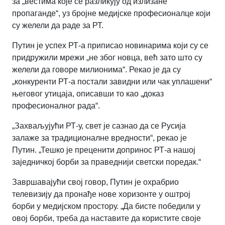
за „вестима које се разликују од излизане
пропаганде“, уз бројне медијске професионалце који
су желели да раде за РТ.
Путин је успех РТ-а приписао новинарима који су се
придружили мрежи „не због новца, већ зато што су
желели да говоре милионима“. Рекао је да су
„конкуренти РТ-а постали завидни или чак уплашени“
његовог утицаја, описавши то као „доказ
професионалног рада“.
„Захваљујући РТ-у, свет је сазнао да се Русија
залаже за традиционалне вредности“, рекао је
Путин. „Тешко је преценити допринос РТ-а нашој
заједничкој борби за праведнији светски поредак.“
Завршавајући свој говор, Путин је охрабрио
телевизију да пронађе нове хоризонте у оштрој
борби у медијском простору. „Да бисте победили у
овој борби, треба да наставите да користите своје