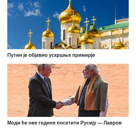
Путин је објавио ускршње примирје
Моди ће ове године посетити Русију — Лавров