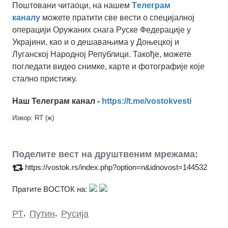
Поштовани читаоци, на нашем
Tелеграм
каналу
можете пратити све вести о специјалној
операцији Оружаних снага Руске Федерације у
Украјини, као и о дешавањима у Доњецкој и
Луганској Народној Републици. Такође, можете
погледати видео снимке, карте и фотографије које
стално пристижу.
Наш Телеграм канал -
https://t.me/vostokvesti
Извор: RT (ж)
Поделите вест на друштвеним мрежама:
https://vostok.rs/index.php?option=n&idnovost=144532
Пратите ВОСТОК на:
РТ
,
Путин
,
Русија