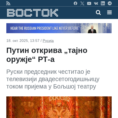
18. окт. 2025, 13:57 /
Русија
Путин открива „тајно
оружје“ РТ-а
Руски председник честитао је
телевизији двадесетогодишњицу
током пријема у Бољшој театру