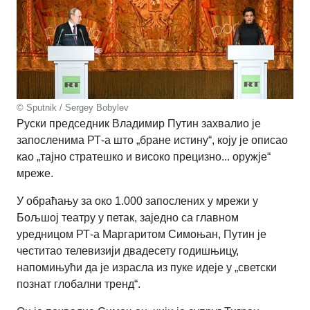
© Sputnik / Sergey Bobylev
Руски председник Владимир Путин захвалио је
запосленима РТ-а што „бране истину“, коју је описао
као „тајно стратешко и високо прецизно... оружје“
мреже.
У обраћању за око 1.000 запослених у мрежи у
Бољшој театру у петак, заједно са главном
уредницом РТ-а Маргаритом Симоњан, Путин је
честитао телевизији двадесету годишњицу,
напомињући да је израсла из пуке идеје у „светски
познат глобални тренд“.