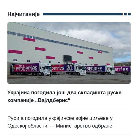
Најчитаније
Украјина погодила још два складишта руске
компаније „Вајлдберис“
Русија погодила украјинске војне циљеве у
Одеској области — Министарство одбране