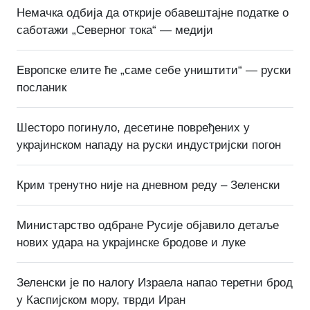
Немачка одбија да открије обавештајне податке о
саботажи „Северног тока“ — медији
Европске елите ће „саме себе уништити“ — руски
посланик
Шесторо погинуло, десетине повређених у
украјинском нападу на руски индустријски погон
Крим тренутно није на дневном реду – Зеленски
Министарство одбране Русије објавило детаље
нових удара на украјинске бродове и луке
Зеленски је по налогу Израела напао теретни брод
у Каспијском мору, тврди Иран