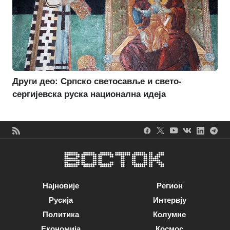
Други део: Српско светосавље и свето-
сергијевска руска национална идеја
Најновије
Регион
Русија
Интервју
Политика
Колумне
Економија
Космос