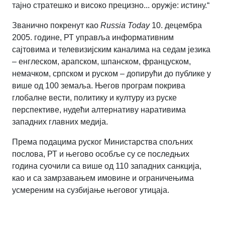
тајно стратешко и високо прецизно... оружје: истину.“
Званично покренут као
Russia Today
10. децембра
2005. године, РТ управља информативним
сајтовима и телевизијским каналима на седам језика
– енглеском, арапском, шпанском, француском,
немачком, српском и руском – допирући до публике у
више од 100 земаља. Његов програм покрива
глобалне вести, политику и културу из руске
перспективе, нудећи алтернативу наративима
западних главних медија.
Према подацима руског Министарства спољних
послова, РТ и његово особље су се последњих
година суочили са више од 110 западних санкција,
као и са замрзавањем имовине и ограничењима
усмереним на сузбијање његовог утицаја.