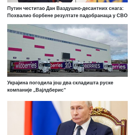
Путин честитао Дан Ваздушно-десантних снага:
Похвалио борбене резултате падобранаца у СВО
Украјина погодила још два складишта руске
компаније „Вајлдберис“