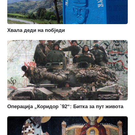
Хвала деди на побједи
Операција „Коридор `92“: Битка за пут живота