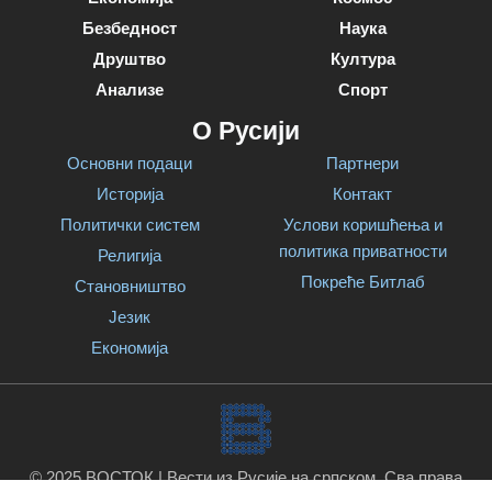
Безбедност
Наука
Друштво
Култура
Анализе
Спорт
О Русији
Основни подаци
Партнери
Историја
Контакт
Политички систем
Услови коришћења и
политика приватности
Религија
Покреће Битлаб
Становништво
Језик
Економија
© 2025 ВОСТОК | Вести из Русије на српском. Сва права