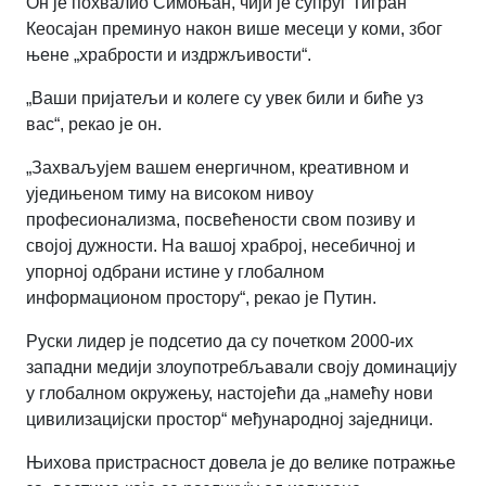
Он је похвалио Симоњан, чији је супруг Тигран
Кеосајан преминуо након више месеци у коми, због
њене „храбрости и издржљивости“.
„Ваши пријатељи и колеге су увек били и биће уз
вас“, рекао је он.
„Захваљујем вашем енергичном, креативном и
уједињеном тиму на високом нивоу
професионализма, посвећености свом позиву и
својој дужности. На вашој храброј, несебичној и
упорној одбрани истине у глобалном
информационом простору“, рекао је Путин.
Руски лидер је подсетио да су почетком 2000-их
западни медији злоупотребљавали своју доминацију
у глобалном окружењу, настојећи да „намећу нови
цивилизацијски простор“ међународној заједници.
Њихова пристрасност довела је до велике потражње