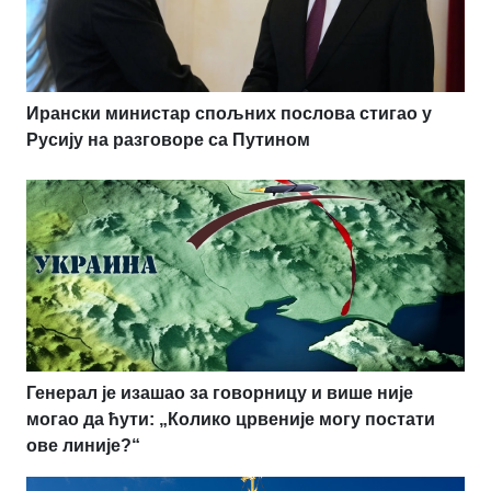
Ирански министар спољних послова стигао у
Русију на разговоре са Путином
Генерал је изашао за говорницу и више није
могао да ћути: „Колико црвеније могу постати
ове линије?“