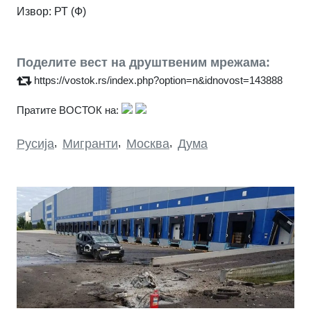
Извор:
РТ (Ф)
Поделите вест на друштвеним мрежама:
https://vostok.rs/index.php?option=n&idnovost=143888
Пратите ВОСТОК на:
Русија
,
Мигранти
,
Москва
,
Дума