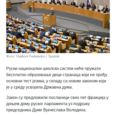
Фото: Vladimir Fedorenko / Sputnik
Руски национални школски систем неће пружати
бесплатно образовање деци странаца који не прођу
основни тест језика, у складу са новим законом који
је у среду усвојила Државна дума.
Закон су предложили посланици свих пет фракција у
доњем дому руског парламента уз подршку
председника Думе Вјачеслава Володина.