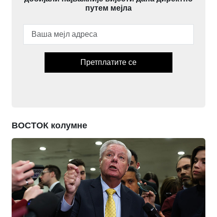
путем мејла
Претплатите се
ВОСТОК колумне