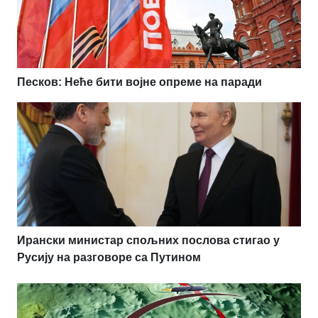
Песков: Неће бити војне опреме на паради
Ирански министар спољних послова стигао у
Русију на разговоре са Путином