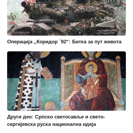
Операција „Коридор `92“: Битка за пут живота
Други део: Српско светосавље и свето-
сергијевска руска национална идеја