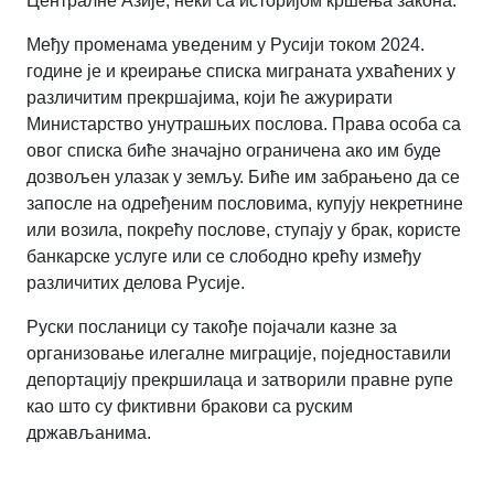
Централне Азије, неки са историјом кршења закона.
Међу променама уведеним у Русији током 2024.
године је и креирање списка миграната ухваћених у
различитим прекршајима, који ће ажурирати
Министарство унутрашњих послова. Права особа са
овог списка биће значајно ограничена ако им буде
дозвољен улазак у земљу. Биће им забрањено да се
запосле на одређеним пословима, купују некретнине
или возила, покрећу послове, ступају у брак, користе
банкарске услуге или се слободно крећу између
различитих делова Русије.
Руски посланици су такође појачали казне за
организовање илегалне миграције, поједноставили
депортацију прекршилаца и затворили правне рупе
као што су фиктивни бракови са руским
држављанима.