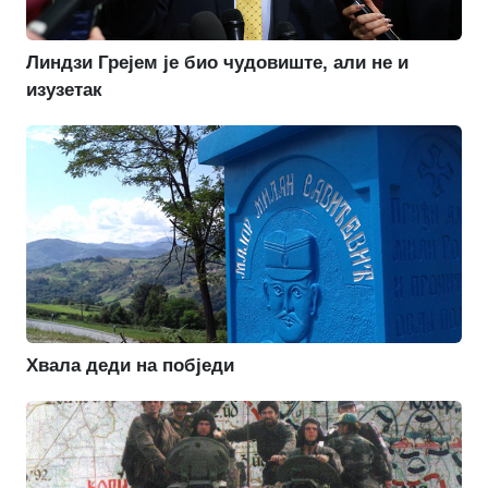
Линдзи Грејем је био чудовиште, али не и
изузетак
Хвала деди на побједи