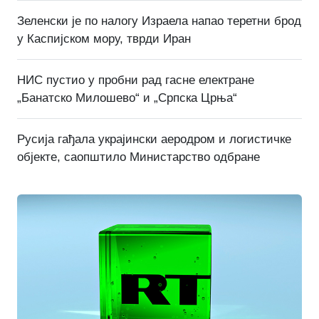
Зеленски је по налогу Израела напао теретни брод
у Каспијском мору, тврди Иран
НИС пустио у пробни рад гасне електране
„Банатско Милошево“ и „Српска Црња“
Русија гађала украјински аеродром и логистичке
објекте, саопштило Министарство одбране