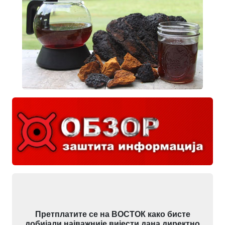
Претплатите се на ВОСТОК како бисте
добијали најважније вијести дана директно