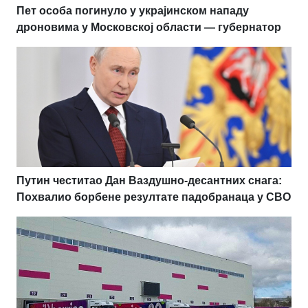
Пет особа погинуло у украјинском нападу
дроновима у Московској области — губернатор
Путин честитао Дан Ваздушно-десантних снага:
Похвалио борбене резултате падобранаца у СВО