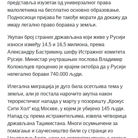
представља изузетак од универзалног права
малолетника на бесплатно основно образовање.
Подносиоци пријава ће такође морати да докажу да
имају легално право боравка у земљи.
Укупан број страних држављана који живе у Русији
износи између 14,5 и 16,5 милиона, према
Александру Бастрикину, шефу Истражног комитета
Русије. Министар унутрашњих послова Владимир
Колоколцев проценио је крајем октобра да у Русији
нелегално борави 740.000 људи.
Илегална миграција је дуго била осетљива тема у
земљи, али је постала нарочито акутна након
терористичког напада у марту у позоришту „Крокус
Сити Хол“ код Москве, у којем је убијено 145 људи.
Напад су, према истражитељима, извела четворица
држављана Таџикистана. Многи осумњичени за
помагање и саучесништво били су странци из