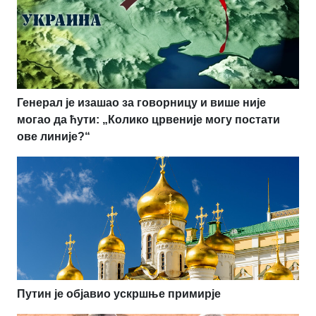
Генерал је изашао за говорницу и више није
могао да ћути: „Колико црвеније могу постати
ове линије?“
Путин је објавио ускршње примирје