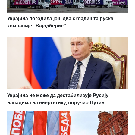
Украјина погодила још два складишта руске
компаније „Вајлдберис“
Украјина не може да дестабилизује Русију
нападима на енергетику, поручио Путин