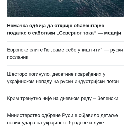
Немачка одбија да открије обавештајне
податке о саботажи „Северног тока“ — медији
Европске елите ће „саме себе уништити“ — руски
посланик
Шесторо погинуло, десетине повређених у
украјинском нападу на руски индустријски погон
Крим тренутно није на дневном реду – Зеленски
Министарство одбране Русије објавило детаље
нових удара на украјинске бродове и луке