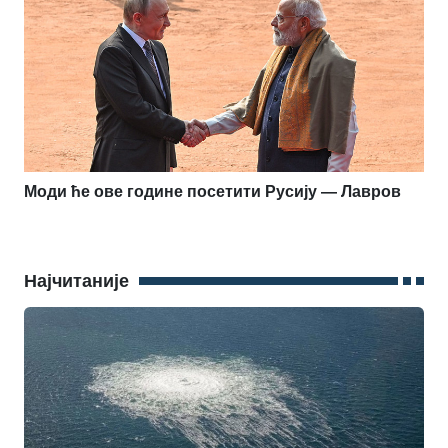
Моди ће ове године посетити Русију — Лавров
Најчитаније