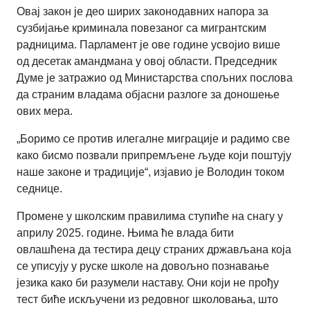
Овај закон је део ширих законодавних напора за
сузбијање криминала повезаног са мигрантским
радницима. Парламент је ове године усвојио више
од десетак амандмана у овој области. Председник
Думе је затражио од Министарства спољних послова
да страним владама објасни разлоге за доношење
ових мера.
„Боримо се против илегалне миграције и радимо све
како бисмо позвали припремљене људе који поштују
наше законе и традиције“
,
изјавио је Володин током
седнице.
Промене у школским правилима ступиће на снагу у
априлу 2025. године. Њима ће влада бити
овлашћена да тестира децу страних држављана која
се уписују у руске школе на довољно познавање
језика како би разумели наставу. Они који не прођу
тест биће искључени из редовног школовања, што