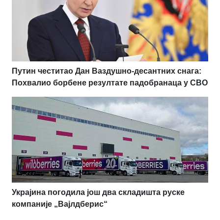
Путин честитао Дан Ваздушно-десантних снага:
Похвалио борбене резултате падобранаца у СВО
Украјина погодила још два складишта руске
компаније „Вајлдберис“