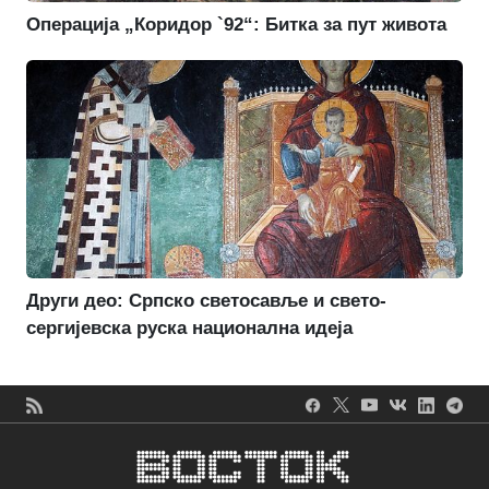
Операција „Коридор `92“: Битка за пут живота
Други део: Српско светосавље и свето-
сергијевска руска национална идеја