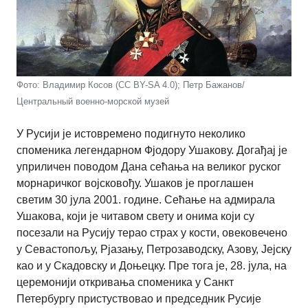
Фото: Владимир Косов (CC BY-SA 4.0); Петр Бажанов/
Центральный военно-морской музей
У Русији је истовремено подигнуто неколико
споменика легендарном Фјодору Ушакову. Догађај је
уприличен поводом Дана сећања на великог руског
морнаричког војсковођу. Ушаков је проглашен
светим 30 јула 2001. године. Сећање на адмирала
Ушакова, који је читавом свету и онима који су
посезали на Русију терао страх у кости, овековечено
у Севастопољу, Рјазању, Петрозаводску, Азову, Јејску
као и у Скадовску и Доњецку. Пре тога је, 28. јула, на
церемонији откривања споменика у Санкт
Петербургу пристуствовао и председник Русије