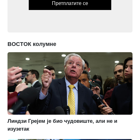
Претплатите се
ВОСТОК колумне
Линдзи Грејем је био чудовиште, али не и
изузетак