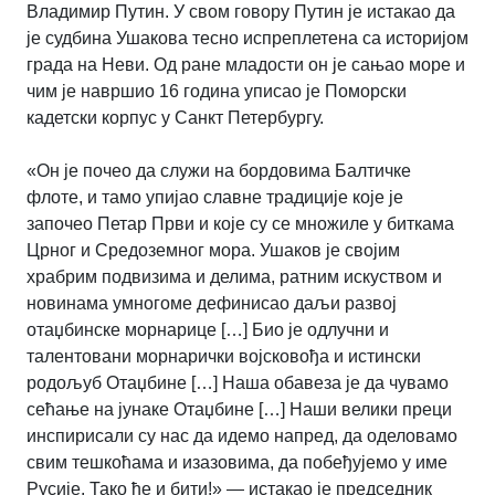
Владимир Путин. У свом говору Путин је истакао да
је судбина Ушакова тесно испреплетена са историјом
града на Неви. Од ране младости он је сањао море и
чим је навршио 16 година уписао је Поморски
кадетски корпус у Санкт Петербургу.
«Он је почео да служи на бордовима Балтичке
флоте, и тамо упијао славне традиције које је
започео Петар Први и које су се множиле у биткама
Црног и Средоземног мора. Ушаков је својим
храбрим подвизима и делима, ратним искуством и
новинама умногоме дефинисао даљи развој
отаџбинске морнарице […] Био је одлучни и
талентовани морнарички војсковођа и истински
родољуб Отаџбине […] Наша обавеза је да чувамо
сећање на јунаке Отаџбине […] Наши велики преци
инспирисали су нас да идемо напред, да оделовамо
свим тешкоћама и изазовима, да побеђујемо у име
Русије. Тако ће и бити!» — истакао је председник