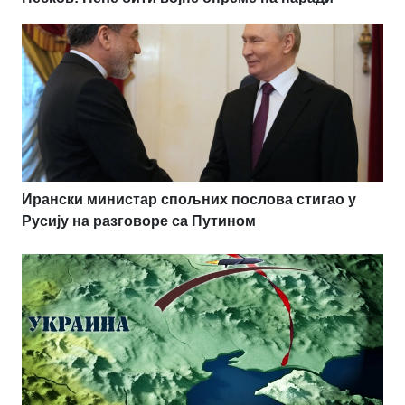
Ирански министар спољних послова стигао у
Русију на разговоре са Путином