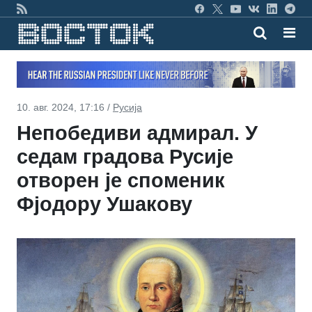
10. авг. 2024, 17:16 /
Русија
Непобедиви адмирал. У
седам градова Русије
отворен је споменик
Фјодору Ушакову