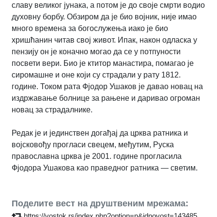
славу великог јунака, а потом је до своје смрти водио
духовну борбу. Обзиром да је био војник, није имао
много времена за богослужења иако је био
хришћанин читав свој живот. Ипак, након одласка у
пензију он је коначно могао да се у потпуности
посвети вери. Био је ктитор манастира, помагао је
сиромашне и оне који су страдали у рату 1812.
године. Током рата Фјодор Ушаков је давао новац на
издржавање болнице за рањене и даривао огроман
новац за страдалнике.
Редак је и јединствен догађај да црква ратника и
војсковођу прогласи свецем, међутим, Руска
православна црква је 2001. године прогласила
Фјодора Ушакова као праведног ратника — светим.
Поделите вест на друштвеним мрежама:
https://vostok.rs/index.php?option=n&idnovost=143485