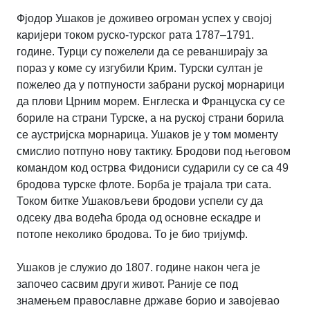
Фјодор Ушаков је доживео огроман успех у својој
каријери током руско-турског рата 1787–1791.
године. Турци су пожелели да се реванширају за
пораз у коме су изгубили Крим. Турски султан је
пожелео да у потпуности забрани руској морнарици
да плови Црним морем. Енглеска и Француска су се
бориле на страни Турске, а на руској страни борила
се аустријска морнарица. Ушаков је у том моменту
смислио потпуно нову тактику. Бродови под његовом
командом код острва Фидониси сударили су се са 49
бродова турске флоте. Борба је трајала три сата.
Током битке Ушаковљеви бродови успели су да
одсеку два водећа брода од основне ескадре и
потопе неколико бродова. То је био тријумф.
Ушаков је служио до 1807. године након чега је
започео сасвим други живот. Раније се под
знамењем православне државе борио и завојевао