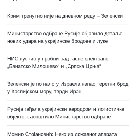
Крим тренутно није на дневном реду – Зеленски
Министарство одбране Русије објавило детаље
нових удара на украјинске бродове и луке
НИС пустио у пробни рад гасне електране
„Банатско Милошево“ и „Српска Црња“
Зеленски је по налогу Израела напао теретни брод
у Каспијском мору, тврди Иран
Русија гађала украјински аеродром и логистичке
објекте, саопштило Министарство одбране
Момир Стојановић: Неко из државног апарата