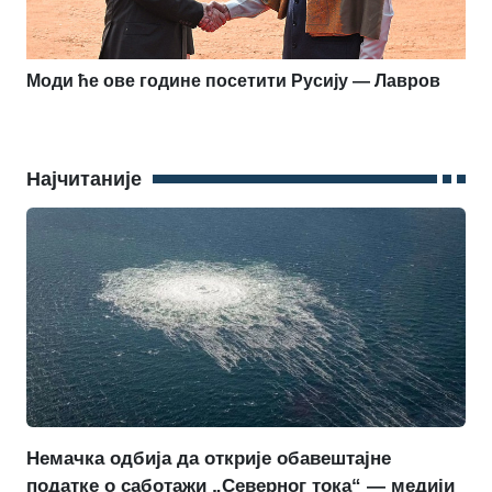
Моди ће ове године посетити Русију — Лавров
Најчитаније
Немачка одбија да открије обавештајне
податке о саботажи „Северног тока“ — медији