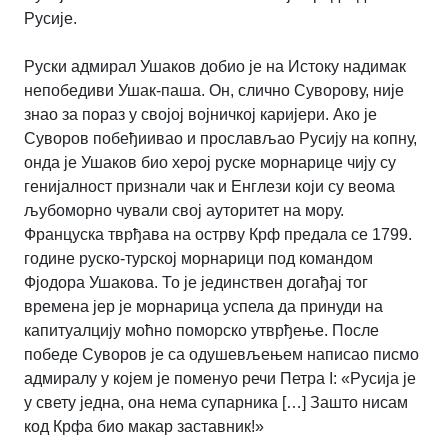
Русије.
Руски адмирал Ушаков добио је на Истоку надимак
непобедиви Ушак-паша. Он, слично Суворову, није
знао за пораз у својој војничкој каријери. Ако је
Суворов побеђиивао и прослављао Русију на копну,
онда је Ушаков био херој руске морнарице чију су
генијалност признали чак и Енглези који су веома
љубоморно чували свој ауторитет на мору.
Француска тврђава на острву Крф предала се 1799.
године руско-турској морнарици под командом
Фјодора Ушакова. То је јединствен догађај тог
времена јер је морнарица успела да принуди на
капитуалцију моћно поморско утврђење. После
победе Суворов је са одушевљењем написао писмо
адмиралу у којем је поменуо речи Петра I: «Русија је
у свету једна, она нема супарника […] Зашто нисам
код Крфа био макар заставник!»