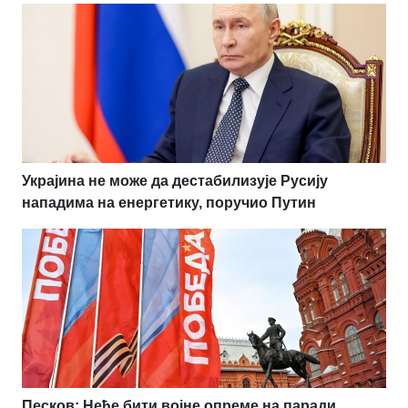
Украјина не може да дестабилизује Русију
нападима на енергетику, поручио Путин
Песков: Неће бити војне опреме на паради