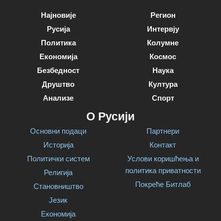
Најновије
Регион
Русија
Интервју
Политика
Колумне
Економија
Космос
Безбедност
Наука
Друштво
Култура
Анализе
Спорт
О Русији
Основни подаци
Партнери
Историја
Контакт
Политички систем
Услови коришћења и
политика приватности
Религија
Покреће Битлаб
Становништво
Језик
Економија