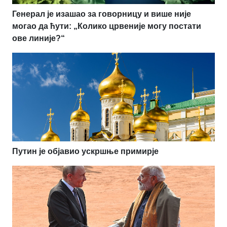
Генерал је изашао за говорницу и више није
могао да ћути: „Колико црвеније могу постати
ове линије?“
Путин је објавио ускршње примирје