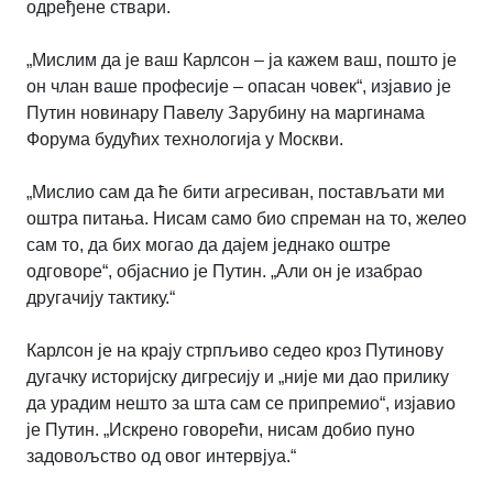
одређене ствари.
„Мислим да је ваш Карлсон – ја кажем ваш, пошто је
он члан ваше професије – опасан човек“, изјавио је
Путин новинару Павелу Зарубину на маргинама
Форума будућих технологија у Москви.
„Мислио сам да ће бити агресиван, постављати ми
оштра питања. Нисам само био спреман на то, желео
сам то, да бих могао да дајем једнако оштре
одговоре“, објаснио је Путин.
„
Али он је изабрао
другачију тактику.
“
Карлсон је на крају стрпљиво седео кроз Путинову
дугачку историјску дигресију и „није ми дао прилику
да урадим нешто за шта сам се припремио“, изјавио
је Путин. „Искрено говорећи, нисам добио пуно
задовољство од овог интервјуа.
“