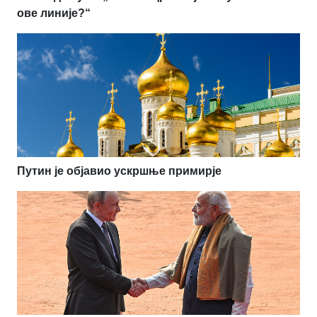
ове линије?“
Путин је објавио ускршње примирје