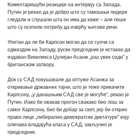
Коментаришући реакције на интервју са Запада,
Путин је рекао да је добро што су тамошњи лидери
гледали и слушали шта он има да каже – али лоше
што су осетили потребу да изврћу његове речи.
Упитан да ли би Карлсон могао да се суочи са
одмаздом на Западу, руски председник је истакао да
издавач Викиликса Џулијан Асанж „још увек седи” у
британском затвору.
Док су САД покушавале да оптуже Асанжа за
откривање државних тајни, што је теже прикачити
Карлсону, „у данашњим САД све је могуће“, рекао је
Путин. Иако би овакав прогон свакако био лош за
самог Карлсона, био би добар за свет, јер би открио
право лице „либерално-демократске диктатуре“ коју
оличава владајућа класа у САД, закључио је
председник.