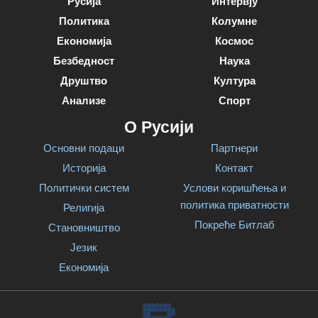
Русија
Интервју
Политика
Колумне
Економија
Космос
Безбедност
Наука
Друштво
Култура
Анализе
Спорт
О Русији
Основни подаци
Партнери
Историја
Контакт
Политички систем
Услови коришћења и
политика приватности
Религија
Покреће Битлаб
Становништво
Језик
Економија