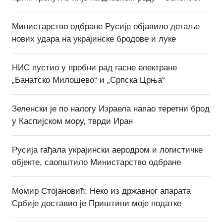
Министарство одбране Русије објавило детаље
нових удара на украјинске бродове и луке
НИС пустио у пробни рад гасне електране
„Банатско Милошево“ и „Српска Црња“
Зеленски је по налогу Израела напао теретни брод
у Каспијском мору, тврди Иран
Русија гађала украјински аеродром и логистичке
објекте, саопштило Министарство одбране
Момир Стојановић: Неко из државног апарата
Србије доставио је Приштини моје податке