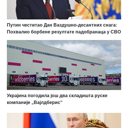
Путин честитао Дан Ваздушно-десантних снага:
Похвалио борбене резултате падобранаца у СВО
Украјина погодила још два складишта руске
компаније „Вајлдберис“