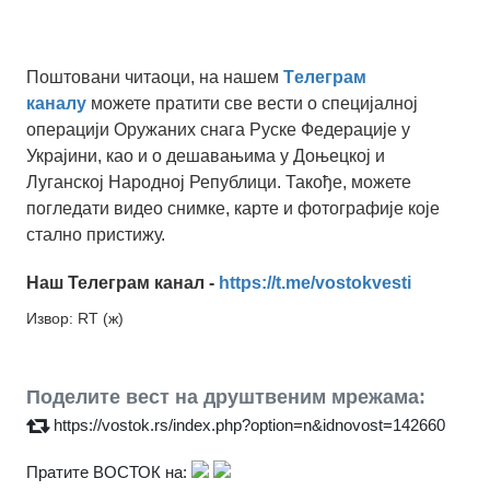
Поштовани читаоци, на нашем
Tелеграм
каналу
можете пратити све вести о специјалној
операцији Оружаних снага Руске Федерације у
Украјини, као и о дешавањима у Доњецкој и
Луганској Народној Републици. Такође, можете
погледати видео снимке, карте и фотографије које
стално пристижу.
Наш Телеграм канал -
https://t.me/vostokvesti
Извор: RT (ж)
Поделите вест на друштвеним мрежама:
https://vostok.rs/index.php?option=n&idnovost=142660
Пратите ВОСТОК на: