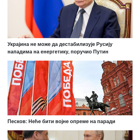
Украјина не може да дестабилизује Русију
нападима на енергетику, поручио Путин
Песков: Неће бити војне опреме на паради