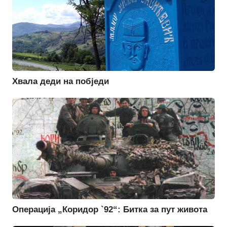
Хвала деди на побједи
Операција „Коридор `92“: Битка за пут живота