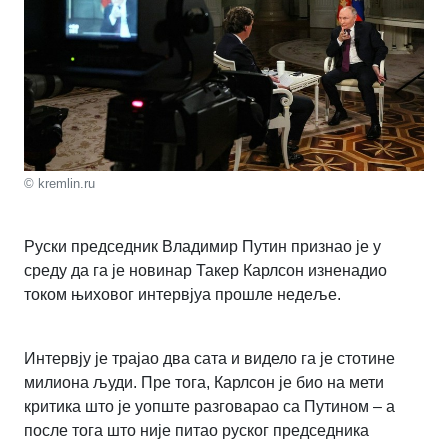
© kremlin.ru
Руски председник Владимир Путин признао је у
среду да га је новинар Такер Карлсон изненадио
током њиховог интервјуа прошле недеље.
Интервју је трајао два сата и видело га је стотине
милиона људи. Пре тога, Карлсон је био на мети
критика што је уопште разговарао са Путином – а
после тога што није питао руског председника