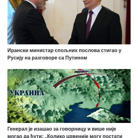
Ирански министар спољних послова стигао у
Русију на разговоре са Путином
Генерал је изашао за говорницу и више није
могао да ћути: „Колико црвеније могу постати