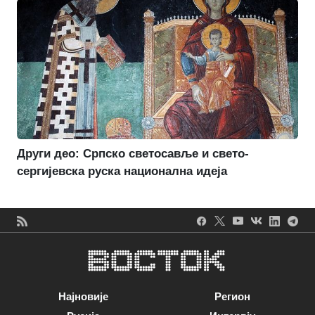
Други део: Српско светосавље и свето-
сергијевска руска национална идеја
Најновије
Регион