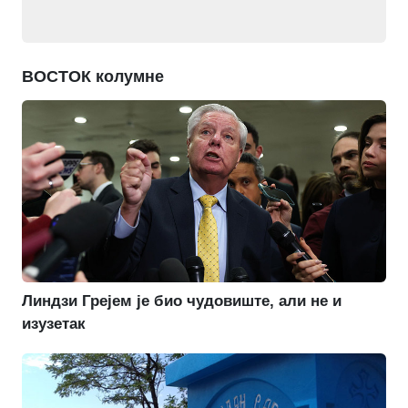
ВОСТОК колумне
Линдзи Грејем је био чудовиште, али не и
изузетак