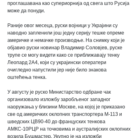
проглашавана као супериорнија од свега што Русија
може да понуди.
Раније овог месеца, руски војници у Украјини су
наводно запленили још једну серију тешке опреме
америчке и немачке производње. На снимку који је
објавио руски новинар Владимир Соловјев, руске
трупе се могу видети како се приближавају тенку
Леопард 2А4, који су украјински оператери
очигледно напустили јер није било знакова
оштећења тенка.
У августу је руско Министарство одбране чак
организовало изложбу заробљеног западног
наоружања у близини Москве, на којој је приказано
све од америчких оклопних транспортера М-113 и
шведских ЦВ90-40 до француских тенкова
АМКС-10РЦР на точковима и аустралијских оклопних
возила Бушмастер. Укупно је на изложби