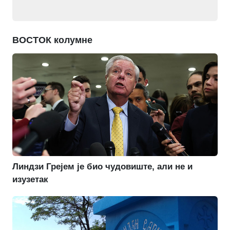
ВОСТОК колумне
Линдзи Грејем је био чудовиште, али не и
изузетак