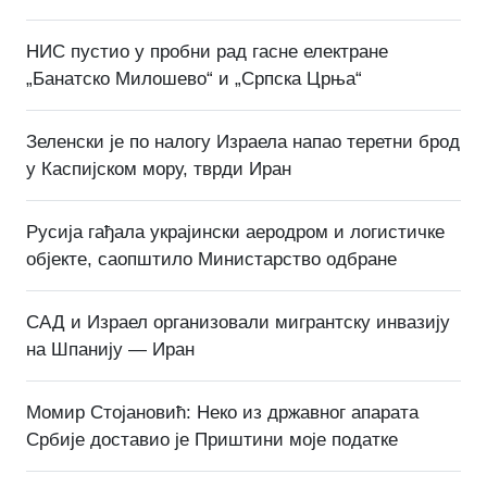
НИС пустио у пробни рад гасне електране
„Банатско Милошево“ и „Српска Црња“
Зеленски је по налогу Израела напао теретни брод
у Каспијском мору, тврди Иран
Русија гађала украјински аеродром и логистичке
објекте, саопштило Министарство одбране
САД и Израел организовали мигрантску инвазију
на Шпанију — Иран
Момир Стојановић: Неко из државног апарата
Србије доставио је Приштини моје податке