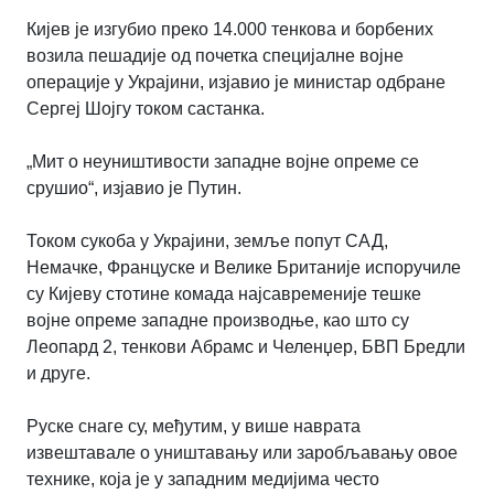
Кијев је изгубио преко 14.000 тенкова и борбених
возила пешадије од почетка специјалне војне
операције у Украјини, изјавио је министар одбране
Сергеј Шојгу током састанка.
„Мит о неуништивости западне војне опреме се
срушио“, изјавио је Путин.
Током сукоба у Украјини, земље попут САД,
Немачке, Француске и Велике Британије испоручиле
су Кијеву стотине комада најсавременије тешке
војне опреме западне производње, као што су
Леопард 2, тенкови Абрамс и Челенџер, БВП Бредли
и друге.
Руске снаге су, међутим, у више наврата
извештавале о уништавању или заробљавању овое
технике, која је у западним медијима често