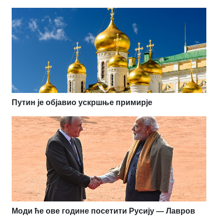
Путин је објавио ускршње примирје
Моди ће ове године посетити Русију — Лавров