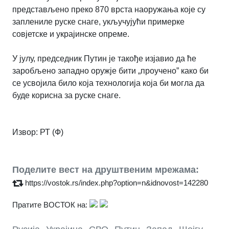
представљено преко 870 врста наоружања које су
заплениле руске снаге, укључујући примерке
совјетске и украјинске опреме.
У јулу, председник Путин је такође изјавио да ће
заробљено западно оружје бити „проучено” како би
се усвојила било која технологија која би могла да
буде корисна за руске снаге.
Извор: РТ (Ф)
Поделите вест на друштвеним мрежама:
https://vostok.rs/index.php?option=n&idnovost=142280
Пратите ВОСТОК на:
,
,
,
,
,