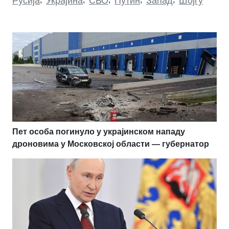
Русија
Украјина
СВО
Путин
Запад
Шојгу
Пет особа погинуло у украјинском нападу
дроновима у Московској области — губернатор