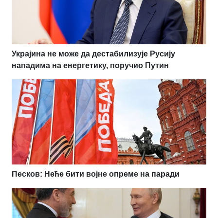
Украјина не може да дестабилизује Русију
нападима на енергетику, поручио Путин
Песков: Неће бити војне опреме на паради