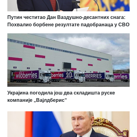
Путин честитао Дан Ваздушно-десантних снага:
Похвалио борбене резултате падобранаца у СВО
Украјина погодила још два складишта руске
компаније „Вајлдберис“