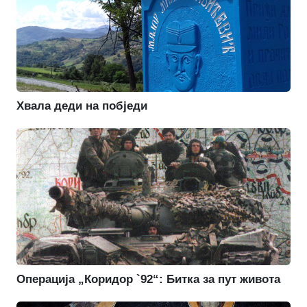
Хвала деди на побједи
Операција „Коридор `92“: Битка за пут живота