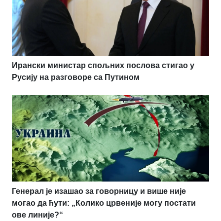
Ирански министар спољних послова стигао у
Русију на разговоре са Путином
Генерал је изашао за говорницу и више није
могао да ћути: „Колико црвеније могу постати
ове линије?“