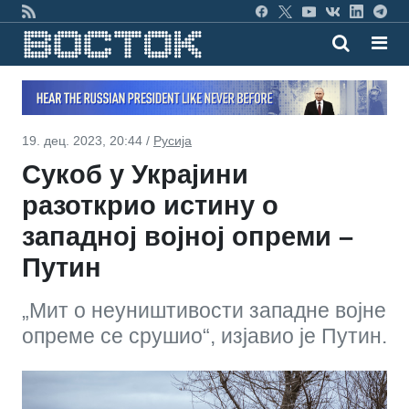
19. дец. 2023, 20:44 /
Русија
Сукоб у Украјини
разоткрио истину о
западној војној опреми –
Путин
„Мит о неуништивости западне војне
опреме се срушио“, изјавио је Путин.