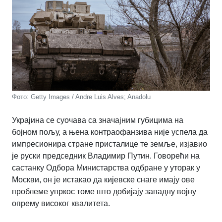
Фото: Getty Images / Andre Luis Alves; Anadolu
Украјина се суочава са значајним губицима на
бојном пољу, а њена контраофанзива није успела да
импресионира стране присталице те земље, изјавио
је руски председник Владимир Путин. Говорећи на
састанку Одбора Министарства одбране у уторак у
Москви, он је истакао да кијевске снаге имају ове
проблеме упркос томе што добијају западну војну
опрему високог квалитета.