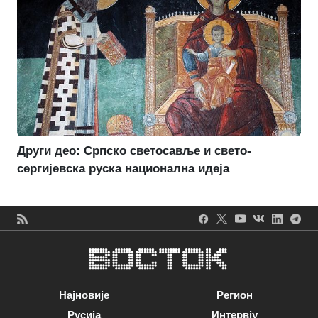
Други део: Српско светосавље и свето-
сергијевска руска национална идеја
Најновије
Регион
Русија
Интервју