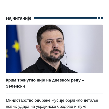
Најчитаније
Крим тренутно није на дневном реду –
Зеленски
Министарство одбране Русије објавило детаље
нових удара на украјинске бродове и луке