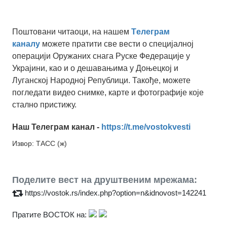
Поштовани читаоци, на нашем
Tелеграм
каналу
можете пратити све вести о специјалној
операцији Оружаних снага Руске Федерације у
Украјини, као и о дешавањима у Доњецкој и
Луганској Народној Републици. Такође, можете
погледати видео снимке, карте и фотографије које
стално пристижу.
Наш Телеграм канал -
https://t.me/vostokvesti
Извор: ТАСС (ж)
Поделите вест на друштвеним мрежама:
https://vostok.rs/index.php?option=n&idnovost=142241
Пратите ВОСТОК на: