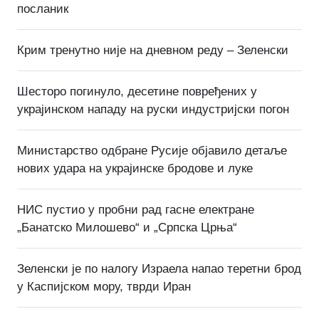
посланик
Крим тренутно није на дневном реду – Зеленски
Шесторо погинуло, десетине повређених у
украјинском нападу на руски индустријски погон
Министарство одбране Русије објавило детаље
нових удара на украјинске бродове и луке
НИС пустио у пробни рад гасне електране
„Банатско Милошево“ и „Српска Црња“
Зеленски је по налогу Израела напао теретни брод
у Каспијском мору, тврди Иран