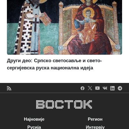
Други део: Српско светосавље и свето-
сергијевска руска национална идеја
Најновије
Регион
Русија
Интервју