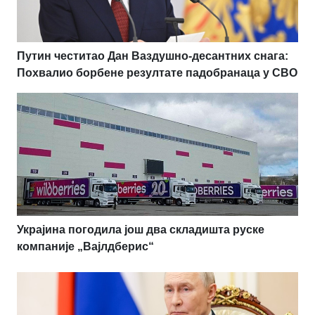
Путин честитао Дан Ваздушно-десантних снага:
Похвалио борбене резултате падобранаца у СВО
Украјина погодила још два складишта руске
компаније „Вајлдберис“