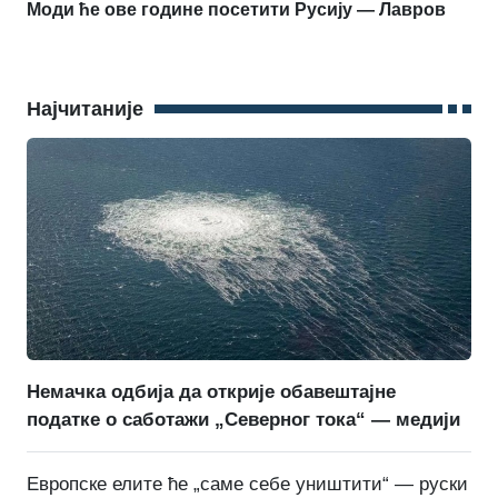
Моди ће ове године посетити Русију — Лавров
Најчитаније
Немачка одбија да открије обавештајне
податке о саботажи „Северног тока“ — медији
Европске елите ће „саме себе уништити“ — руски