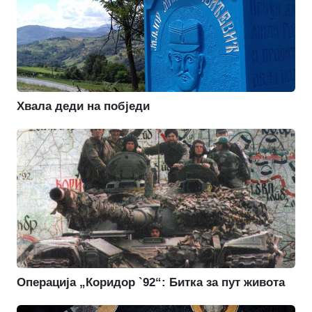
Хвала деди на побједи
Операција „Коридор `92“: Битка за пут живота