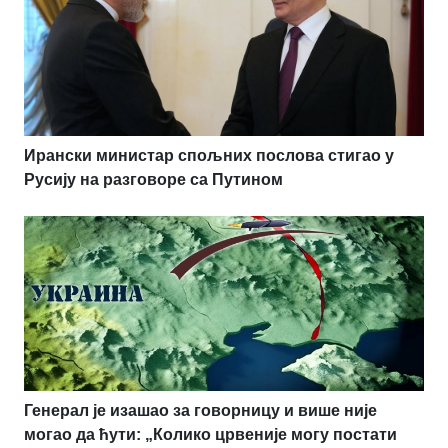
Ирански министар спољних послова стигао у
Русију на разговоре са Путином
Генерал је изашао за говорницу и више није
могао да ћути: „Колико црвеније могу постати