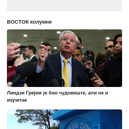
ВОСТОК колумне
Линдзи Грејем је био чудовиште, али не и
изузетак