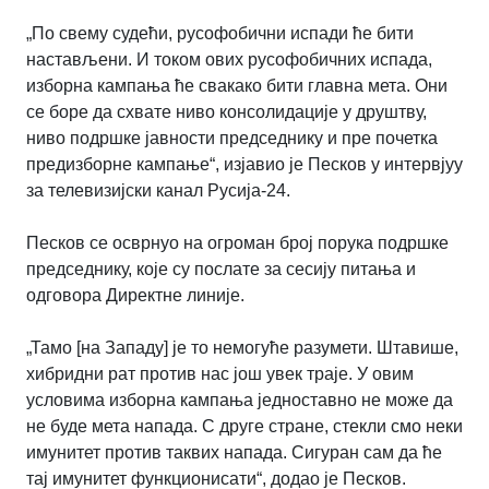
„
По свему судећи, русофобични испади ће бити
настављени. И током ових русофобичних испада,
изборна кампања ће свакако бити главна мета. Они
се боре да схвате ниво консолидације у друштву,
ниво подршке јавности председнику и пре почетка
предизборне кампање“, изјавио је Песков у интервјуу
за телевизијски канал Русија-24.
Песков се осврнуо на огроман број порука подршке
председнику, које су послате за сесију питања и
одговора Директне линије.
„Тамо [на Западу] је то немогуће разумети. Штавише,
хибридни рат против нас још увек траје. У овим
условима изборна кампања једноставно не може да
не буде мета напада. С друге стране, стекли смо неки
имунитет против таквих напада. Сигуран сам да ће
тај имунитет функционисати“, додао је Песков.