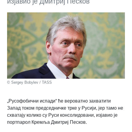
изјавио је Дмитриј Песков
© Sergey Bobylev / TASS
„Русофобични испади“ ће вероватно захватити
Запад током председничке трке у Русији, јер тамо не
схватају колико су Руси консолидовани, изјавио је
портпарол Кремља Дмитриј Песков.