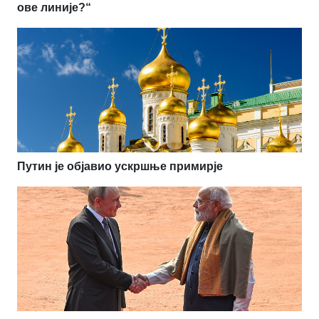
ове линије?“
Путин је објавио ускршње примирје