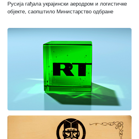
Русија гађала украјински аеродром и логистичке
објекте, саопштило Министарство одбране