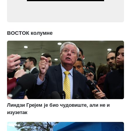
ВОСТОК колумне
Линдзи Грејем је био чудовиште, али не и
изузетак