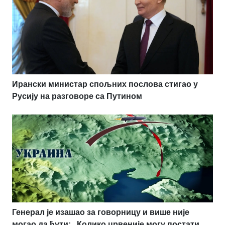
Ирански министар спољних послова стигао у
Русију на разговоре са Путином
Генерал је изашао за говорницу и више није
могао да ћути: „Колико црвеније могу постати