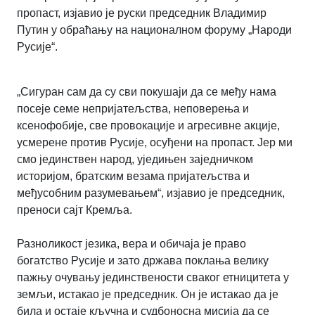
пропаст, изјавио је руски председник Владимир
Путин у обраћању на националном форуму „Народи
Русије“.
„Сигуран сам да су сви покушаји да се међу нама
посеје семе непријатељства, неповерења и
ксенофобије, све провокације и агресивне акције,
усмерене против Русије, осуђени на пропаст. Јер ми
смо јединствен народ, уједињен заједничком
историјом, братским везама пријатељства и
међусобним разумевањем“, изјавио је председник,
преноси сајт Кремља.
Разноликост језика, вера и обичаја је право
богатство Русије и зато држава поклања велику
пажњу очувању јединствености сваког етницитета у
земљи, истакао је председник. Он је истакао да је
била и остаје кључна и судбоносна мисија да се