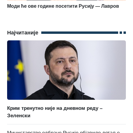
Моди ће ове године посетити Русију — Лавров
Најчитаније
Крим тренутно није на дневном реду –
Зеленски
Министарство одбране Русије објавило детаље