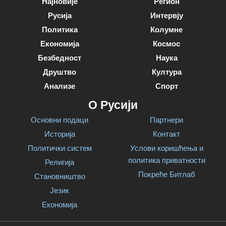
Најновије
Регион
Русија
Интервју
Политика
Колумне
Економија
Космос
Безбедност
Наука
Друштво
Култура
Анализе
Спорт
О Русији
Основни подаци
Партнери
Историја
Контакт
Политички систем
Услови коришћења и
политика приватности
Религија
Покреће Битлаб
Становништво
Језик
Економија