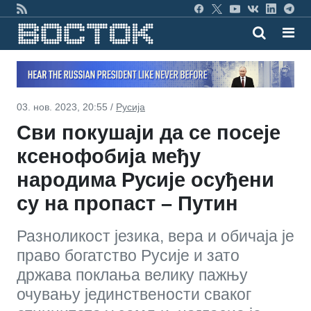
03. нов. 2023, 20:55 /
Русија
Сви покушаји да се посеје
ксенофобија међу
народима Русије осуђени
су на пропаст – Путин
Разноликост језика, вера и обичаја је
право богатство Русије и зато
држава поклања велику пажњу
очувању јединствености сваког