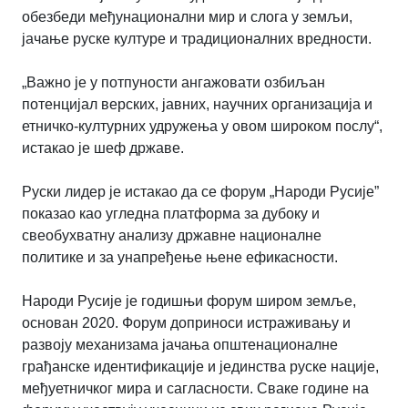
обезбеди међунационални мир и слога у земљи,
јачање руске културе и традиционалних вредности.
„Важно је у потпуности ангажовати озбиљан
потенцијал верских, јавних, научних организација и
етничко-културних удружења у овом широком послу“,
истакао је шеф државе.
Руски лидер је истакао да се форум „Народи Русије”
показао као угледна платформа за дубоку и
свеобухватну анализу државне националне
политике и за унапређење њене ефикасности.
Народи Русије је годишњи форум широм земље,
основан 2020. Форум доприноси истраживању и
развоју механизама јачања општенационалне
грађанске идентификације и јединства руске нације,
међуетничког мира и сагласности. Сваке године на