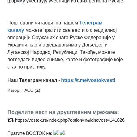
форуму учествују учесници из свих региона Русије.
Поштовани читаоци, на нашем
Tелеграм
каналу
можете пратити све вести о специјалној
операцији Оружаних снага Руске Федерације у
Украјини, као и о дешавањима у Доњецкој и
Луганској Народној Републици. Такође, можете
погледати видео снимке, карте и фотографије које
стално пристижу.
Наш Телеграм канал -
https://t.me/vostokvesti
Извор: ТАСС (ж)
Поделите вест на друштвеним мрежама:
https://vostok.rs/index.php?option=n&idnovost=141826
Пратите ВОСТОК на: