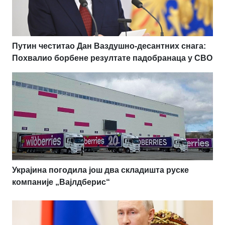
Путин честитао Дан Ваздушно-десантних снага:
Похвалио борбене резултате падобранаца у СВО
Украјина погодила још два складишта руске
компаније „Вајлдберис“