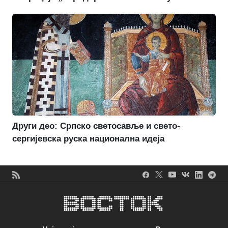
Други део: Српско светосавље и свето-
сергијевска руска национална идеја