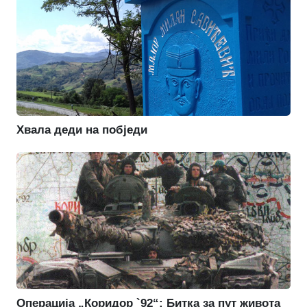
Хвала деди на побједи
Операција „Коридор `92“: Битка за пут живота