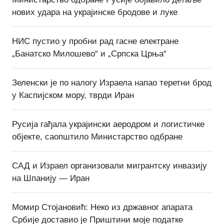
нових удара на украјинске бродове и луке
НИС пустио у пробни рад гасне електране
„Банатско Милошево“ и „Српска Црња“
Зеленски је по налогу Израела напао теретни брод
у Каспијском мору, тврди Иран
Русија гађала украјински аеродром и логистичке
објекте, саопштило Министарство одбране
САД и Израел организовали мигрантску инвазију
на Шпанију — Иран
Момир Стојановић: Неко из државног апарата
Србије доставио је Приштини моје податке