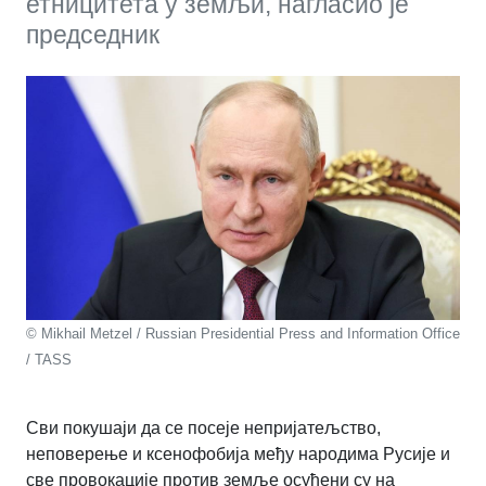
етницитета у земљи, нагласио је
председник
© Mikhail Metzel / Russian Presidential Press and Information Office
/ TASS
Сви покушаји да се посеје непријатељство,
неповерење и ксенофобија међу народима Русије и
све провокације против земље осуђени су на