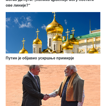
ове линије?“
Путин је објавио ускршње примирје