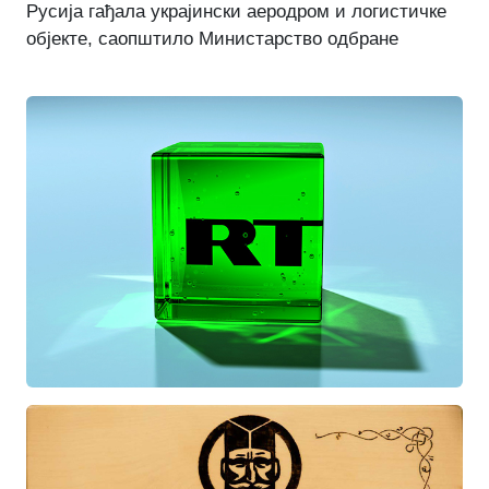
Русија гађала украјински аеродром и логистичке
објекте, саопштило Министарство одбране