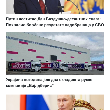
Путин честитао Дан Ваздушно-десантних снага:
Похвалио борбене резултате падобранаца у СВО
Украјина погодила још два складишта руске
компаније „Вајлдберис“