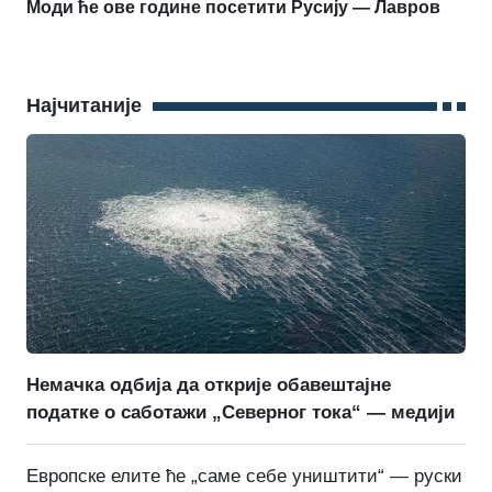
Моди ће ове године посетити Русију — Лавров
Најчитаније
Немачка одбија да открије обавештајне
податке о саботажи „Северног тока“ — медији
Европске елите ће „саме себе уништити“ — руски