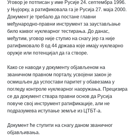
Уговор је потписан у име Русије 24. септембра 1996.
у Њујорку, а ратификовала га је Русија 27. маја 2000.
Документ је требало да постане главни
међународно-правни инструмент за заустављање
било каквог нуклеарног тестирања. До данас,
међутим, уговор није ступио на снагу јер га није
ратификовало 8 од 44 држава које имају нуклеарно
оружје или потенцијал да га створе.
Како се наводи у документу објављеном на
званичном правном порталу, усвојени закон је
осмишљен да успостави паритет у обавезама у
погледу контроле нуклеарног наоружања. Прецизира
се да документ ствара правни основ да Русија
повуче свој инструмент ратификације, али не
подразумева иступање земље из ЦТБТ-а.
Документ ће ступити на снагу даном званичног
објављивања.