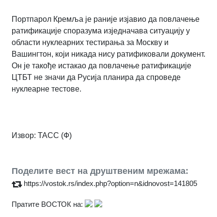
Портпарол Кремља је раније изјавио да повлачење
ратификације споразума изједначава ситуацију у
области нуклеарних тестирања за Москву и
Вашингтон, који никада нису ратификовали документ.
Он је такође истакао да повлачење ратификације
ЦТБТ не значи да Русија планира да спроведе
нуклеарне тестове.
Извор:
ТАСС (Ф)
Поделите вест на друштвеним мрежама:
https://vostok.rs/index.php?option=n&idnovost=141805
Пратите ВОСТОК на: