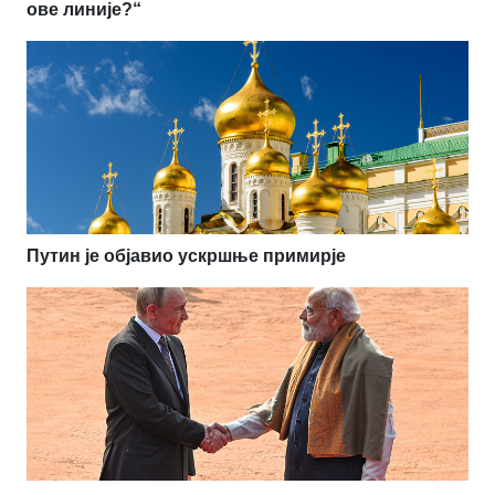
ове линије?“
Путин је објавио ускршње примирје