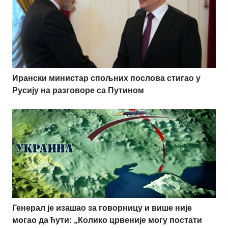
Ирански министар спољних послова стигао у
Русију на разговоре са Путином
Генерал је изашао за говорницу и више није
могао да ћути: „Колико црвеније могу постати