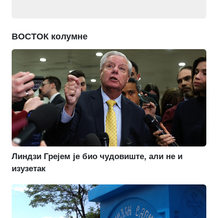
ВОСТОК колумне
Линдзи Грејем је био чудовиште, али не и
изузетак