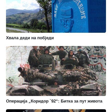
Хвала деди на побједи
Операција „Коридор `92“: Битка за пут живота