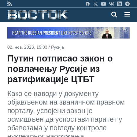
02. нов. 2023, 15:03 /
Русија
Путин потписао закон о
повлачењу Русије из
ратификације ЦТБТ
Како се наводи у документу
објављеном на званичном правном
порталу, усвојени закон је
осмишљен да успостави паритет у
обавезама у погледу контроле
нуклеарног наоружања.