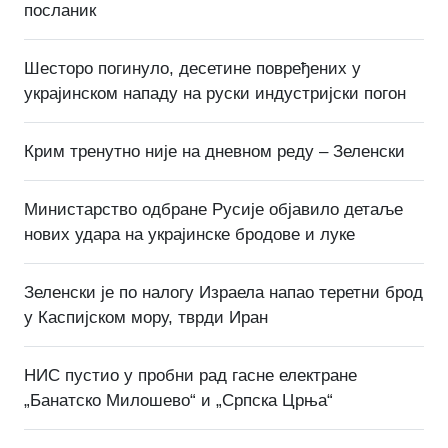
посланик
Шесторо погинуло, десетине повређених у
украјинском нападу на руски индустријски погон
Крим тренутно није на дневном реду – Зеленски
Министарство одбране Русије објавило детаље
нових удара на украјинске бродове и луке
Зеленски је по налогу Израела напао теретни брод
у Каспијском мору, тврди Иран
НИС пустио у пробни рад гасне електране
„Банатско Милошево“ и „Српска Црња“