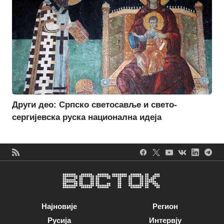
Други део: Српско светосавље и свето-
сергијевска руска национална идеја
Најновије
Регион
Русија
Интервју