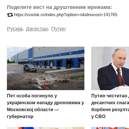
Поделите вест на друштвеним мрежама:
https://vostok.rs/index.php?option=n&idnovost=141765
Русија
,
Дагестан
,
Путин
Пет особа погинуло у
Путин честитао
украјинском нападу дроновима у
десантних снаг
Московској области —
борбене резулт
губернатор
у СВО