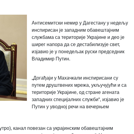
Антисемитски немир у Дагестану у недељу
инспирисан је западним обавештајним
службама са територије Украјине и део је
ширег напора да се дестабилизује свет,
изјавио је у понедељак руски председник
Владимир Путин.
„Догађаји у Махачкали инспирисани су
путем друштвених мрежа, укључујући и са
територије Украјине, од стране агената
западних специјалних служби“, изјавио је
Путин у уводној речи на вечерњем
јутро), канал повезан са украјинским обавештајним