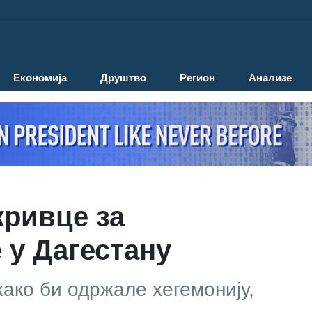
Економија
Друштво
Регион
Анализе
кривце за
 у Дагестану
како би одржале хегемонију,