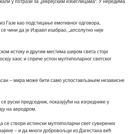
кали у потрази за „јеврејским избеглицама“. У нередима
 из Газе као подстицање емотивног одговора,
се чини да је Израел изабрао, „апсолутно није
ском истоку и другим местима широм света стоји
осеју хаос и спрече успон мултиполарног светског
 јасан – мира може бити само успостављањем независне
се руски председник, показујући на изгреднике у
ају на аеродром.
да се створи истински мултиполарни свет суверених
рајине – и да многи добровољци из Дагестана већ