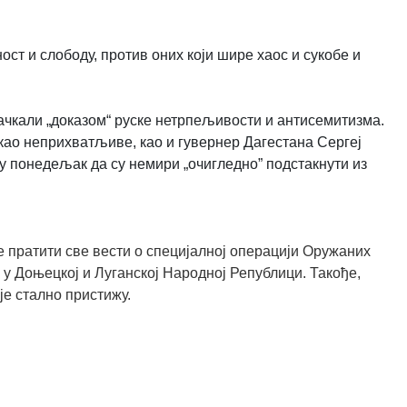
ност и слободу, против оних који шире хаос и сукобе и
ачкали „доказом“ руске нетрпељивости и антисемитизма.
као неприхватљиве, као и гувернер Дагестана Сергеј
у понедељак да су немири „очигледно” подстакнути из
 пратити све вести о специјалној операцији Оружаних
 у Доњецкој и Луганској Народној Републици. Такође,
је стално пристижу.