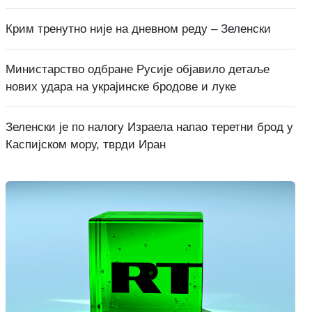
Крим тренутно није на дневном реду – Зеленски
Министарство одбране Русије објавило детаље
нових удара на украјинске бродове и луке
Зеленски је по налогу Израела напао теретни брод у
Каспијском мору, тврди Иран