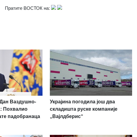
Пратите ВОСТОК на:
Украјина погодила још два
 Дан Ваздушно-
складишта руске компаније
а: Похвалио
„Вајлдберис“
ате падобранаца