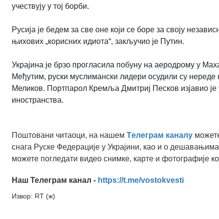
учествују у тој борби.
Русија је бедем за све оне који се боре за своју независ
њихових „корисних идиота“, закључио је Путин.
Украјина је брзо прогласила побуну на аеродрому у Мах
Међутим, руски муслимански лидери осудили су нереде 
Меликов. Портпарол Кремља Дмитриј Песков изјавио је 
иностранства.
Поштовани читаоци, на нашем
Tелеграм каналу
можете
снага Руске Федерације у Украјини, као и о дешавањима
можете погледати видео снимке, карте и фотографије ко
Наш Телеграм канал -
https://t.me/vostokvesti
Извор: RT (ж)