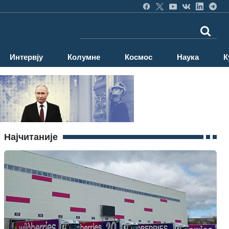
Интервју
Колумне
Космос
Наука
К
Најчитаније