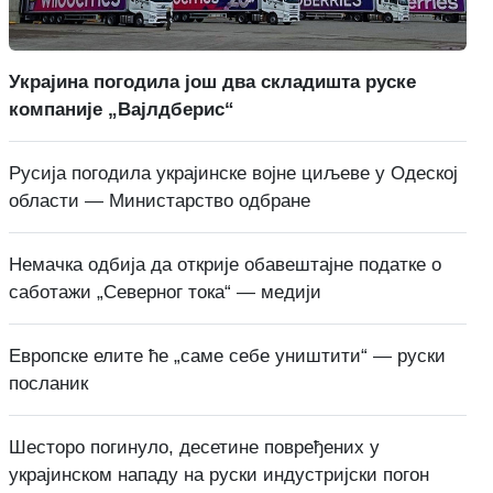
Украјина погодила још два складишта руске
компаније „Вајлдберис“
Русија погодила украјинске војне циљеве у Одеској
области — Министарство одбране
Немачка одбија да открије обавештајне податке о
саботажи „Северног тока“ — медији
Европске елите ће „саме себе уништити“ — руски
посланик
Шесторо погинуло, десетине повређених у
украјинском нападу на руски индустријски погон