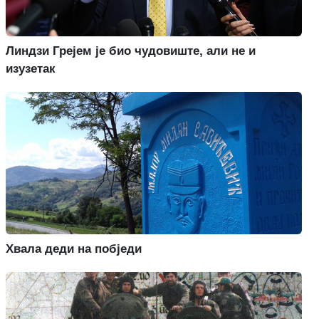
Линдзи Грејем је био чудовиште, али не и
изузетак
Хвала деди на побједи