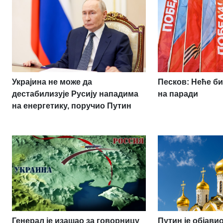
Украјина не може да
Песков: Неће би
дестабилизује Русију нападима
на паради
на енергетику, поручио Путин
Генерал је изашао за говорницу
Путин је објав