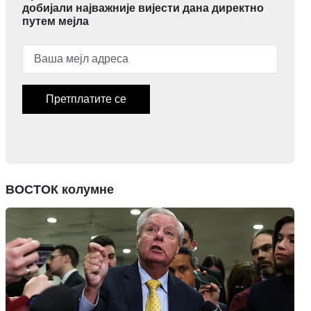
добијали најважније вијести дана директно
путем мејла
Претплатите се
ВОСТОК колумне