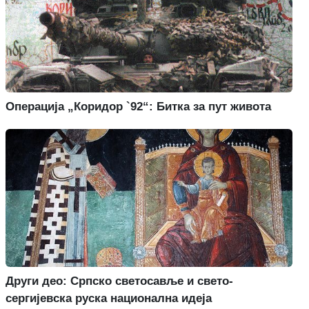
Операција „Коридор `92“: Битка за пут живота
Други део: Српско светосавље и свето-
сергијевска руска национална идеја