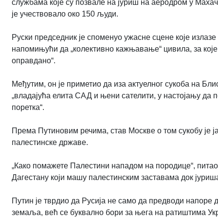
службама које су позвале на јуриш на аеродром у Махач
је учествовало око 150 људи.
Руски председник је споменуо ужасне сцене које излазе
напомињући да „колективно кажњавање“ цивила, за које 
оправдано“.
Међутим, он је приметио да иза актуелног сукоба на Бли
„владајућа елита САД и њени сателити, у настојању да п
поретка“.
Према Путиновим речима, став Москве о том сукобу је
палестинске државе.
„Како помажете Палестини нападом на породице“, питао 
Дагестану који машу палестинским заставама док јуриш
Путин је тврдио да Русија не само да предводи напоре 
земаља, већ се буквално бори за њега на ратиштима Ук