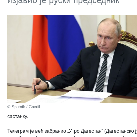
изјавио је руски председник
© Sputnik / Gavriil
састанку.
Телеграм је већ забранио „Утро Дагестан“ (Дагестанско 