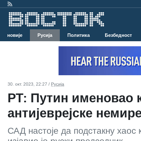
Најновије
Русија
Политика
Безбедност
30. окт. 2023, 22:27 /
Русија
РТ: Путин именовао 
антијеврејске немире
САД настоје да подстакну хаос 