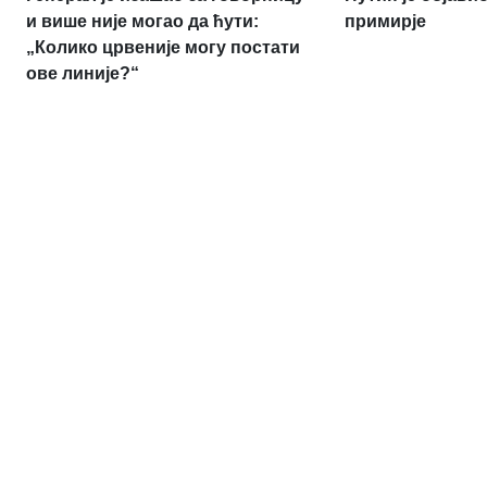
и више није могао да ћути:
примирје
„Колико црвеније могу постати
ове линије?“