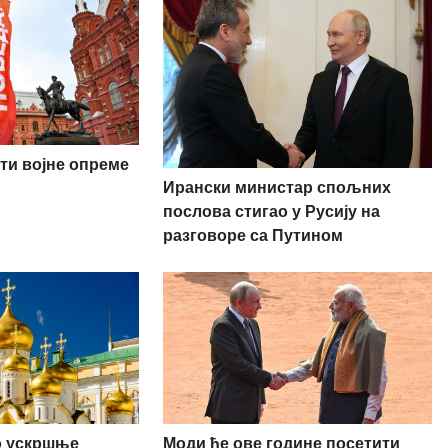
ти војне опреме
Ирански министар спољних
послова стигао у Русију на
разговоре са Путином
ио ускршње
Моди ће ове године посетити