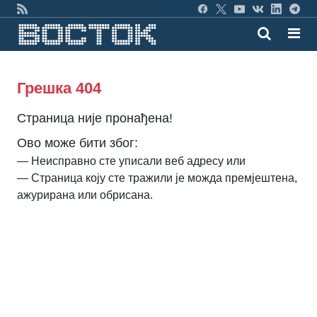
Грешка 404
Страница није пронађена!
Ово може бити због:
— Неисправно сте уписали веб адресу или
— Страница коју сте тражили је можда премјештена,
ажурирана или обрисана.