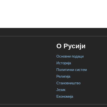
О Русији
Основни подаци
Историја
Политички систем
Религија
Становништво
Језик
Економија