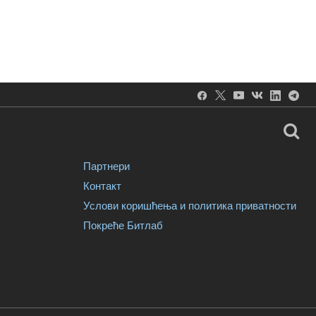
Партнери
Контакт
Услови коришћења и политика приватности
Покреће Битлаб