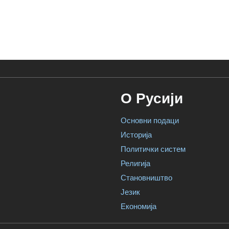
О Русији
Основни подаци
Историја
Политички систем
Религија
Становништво
Језик
Економија