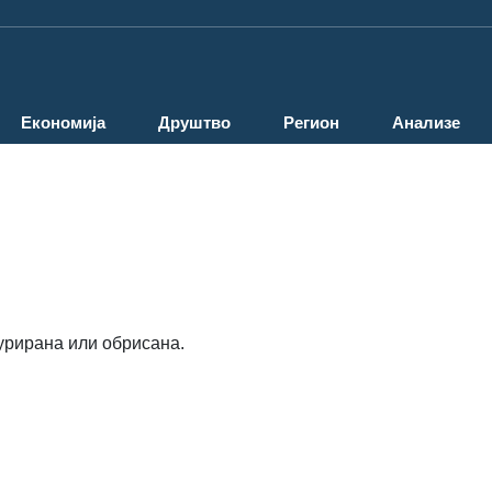
Економија
Друштво
Регион
Анализе
урирана или обрисана.