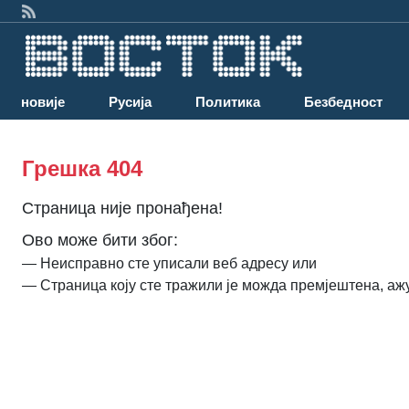
Најновије
Русија
Политика
Безбедност
Грешка 404
Страница није пронађена!
Ово може бити због:
— Неисправно сте уписали веб адресу или
— Страница коју сте тражили је можда премјештена, аж