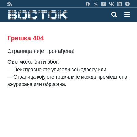
Грешка 404
Страница није пронађена!
Ово може бити због:
— Неисправно сте уписали веб адресу или
— Страница коју сте тражили је можда премјештена,
ажурирана или обрисана.