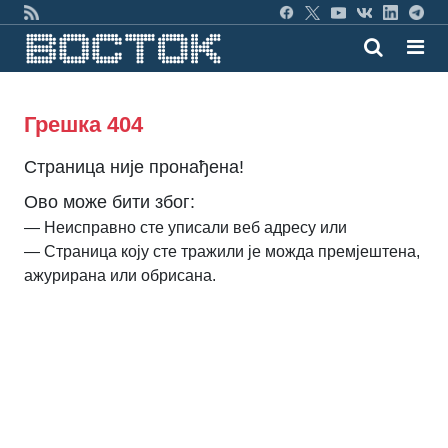
Грешка 404
Страница није пронађена!
Ово може бити због:
— Неисправно сте уписали веб адресу или
— Страница коју сте тражили је можда премјештена,
ажурирана или обрисана.